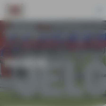
PILSĒTĀ