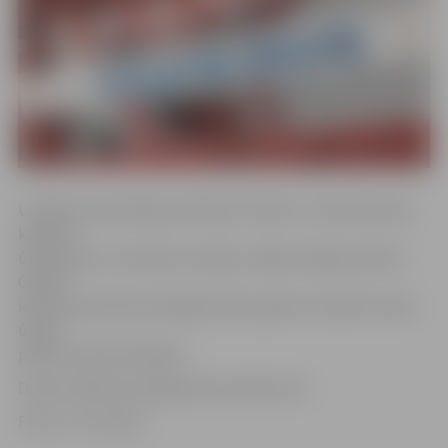
Uzņēmuma tehniskais direktors Viktors Juhna informē,
ka plīsis
ūdensvads. Lai novērstu avāriju, nāksies slēgt satiksmi
Ganību
ielas posmā, kā arī atslēgt ūdens padevi. Viņš lēš, ka bez
ūdens
paliks ap 20 privātmāju.
Darbus plānots pabeigt līdz pulksten 15.
Foto: no JV arhīva