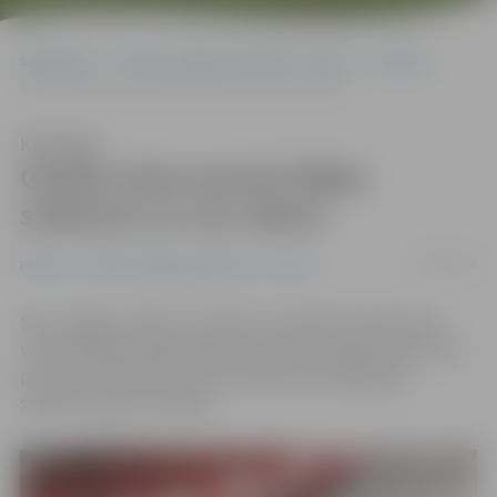
Sākumlapa
Portāla “Jelgavas Vēstnesis” arhīvs
Pilsētā
Ganību ielas posmā slēgta satiksme un nav ūdens
Klausīties
Ganību ielas posmā slēgta
satiksme un nav ūdens
13/03/2018
Pilsētā
Portāla “Jelgavas Vēstnesis” arhīvs
SIA «Jelgavas ūdens» informē, ka Ganību ielā 31a tiek
veikti avārijas rakšanas darbi un darbu laikā Ganību ielas
posmā no Satiksmes līdz Lidotāju ielai slēgta gan
satiksme, gan nav ūdens.