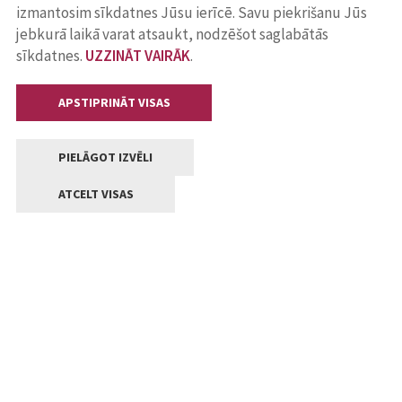
izmantosim sīkdatnes Jūsu ierīcē. Savu piekrišanu Jūs
jebkurā laikā varat atsaukt, nodzēšot saglabātās
sīkdatnes.
UZZINĀT VAIRĀK
.
APSTIPRINĀT VISAS
PIELĀGOT IZVĒLI
ATCELT VISAS
Kontakti
Jelgavas valstpilsētas pašvaldība