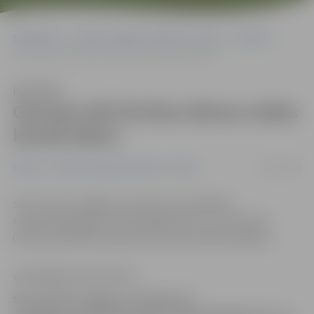
Sākumlapa
Portāla “Jelgavas Vēstnesis” arhīvs
Pilsētā
Garozas ielā 36 divas dienas nebūs karstā ūdens
Klausīties
Garozas ielā 36 divas dienas nebūs
karstā ūdens
12/01/2014
Pilsētā
Portāla “Jelgavas Vēstnesis” arhīvs
SIA «Fortum Jelgava» informē, ka saistībā ar
nepieciešamajiem remontdarbiem 13. un 14. janvārī
Garozas ielā 36 tiks pārtraukta karstā ūdens padeve.
www.jelgavasvestnesis.lv
SIA «Fortum Jelgava» informē, ka