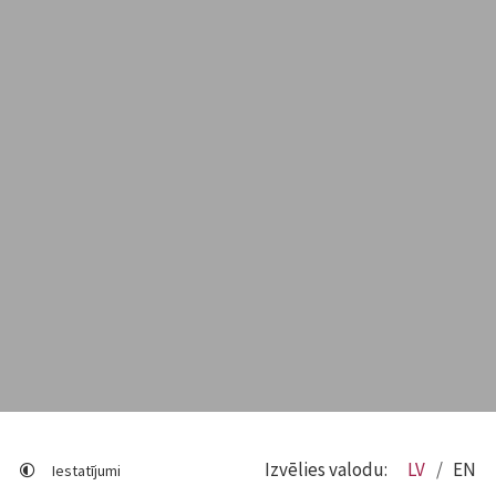
Izvēlies valodu:
LV
EN
Iestatījumi