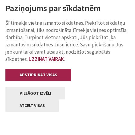
Paziņojums par sīkdatnēm
Šī tīmekļa vietne izmanto sīkdatnes. Piekrītot sīkdatņu
izmantošanai, tiks nodrošināta tīmekļa vietnes optimāla
darbība. Turpinot vietnes apskati, Jūs piekrītat, ka
izmantosim sīkdatnes Jūsu ierīcē. Savu piekrišanu Jūs
jebkurā laikā varat atsaukt, nodzēšot saglabātās
sīkdatnes.
UZZINĀT VAIRĀK
.
APSTIPRINĀT VISAS
PIELĀGOT IZVĒLI
ATCELT VISAS