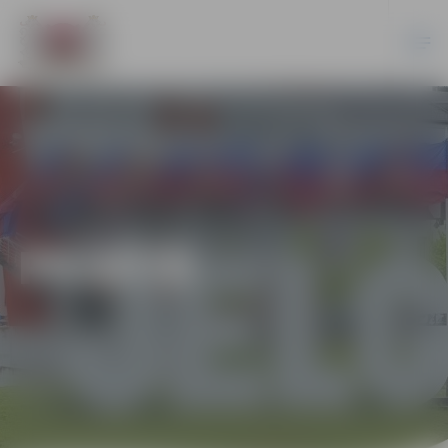
PILSĒTĀ