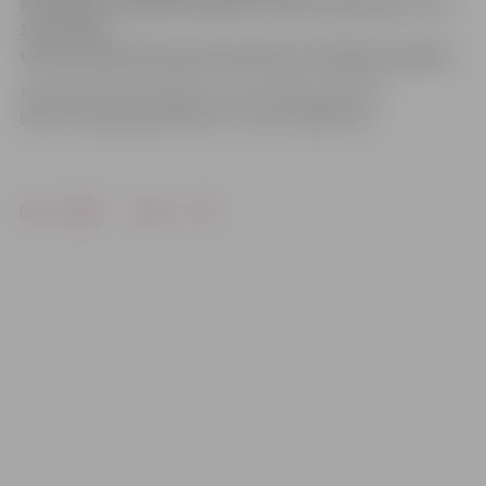
saistībā ar nepieciešamajiem remontdarbiem 13. un
14. janvārī
Garozas ielā 36 tiks pārtraukta karstā ūdens padeve.
Karstā ūdens ēkā nebūs no 13. janvāra pulksten
8 līdz 14. janvāra pulksten 17, ziņo uzņēmums.
Drukāt
Dalīties