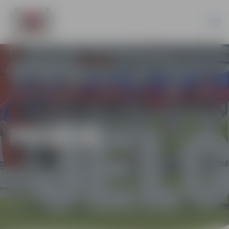
PILSĒTĀ