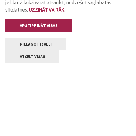
jebkurā laikā varat atsaukt, nodzēšot saglabātās
sīkdatnes.
UZZINĀT VAIRĀK
.
APSTIPRINĀT VISAS
PIELĀGOT IZVĒLI
ATCELT VISAS
Kontakti
Jelgavas valstpilsētas pašvaldība