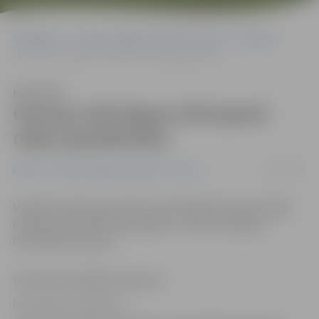
Sākumlapa
Portāla “Jelgavas Vēstnesis” arhīvs
Pilsētā
Garozas ielā degusi dzīvojamā māja (papildināta)
Klausīties
Garozas ielā degusi dzīvojamā
māja (papildināta)
01/01/2015
Pilsētā
Portāla “Jelgavas Vēstnesis” arhīvs
Vecgada vakarā ap pulksten 22.25 kādā dzīvojamā mājā
Garozas ielā izcēlās ugunsgrēks, informē Jelgavas
Pašvaldības policija.
(Pievienota pēdējā rindkopa.)
Ilze Knusle-Jankevica