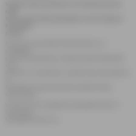
Vecgada vakarā ap pulksten 22.25 kādā dzīvojamā
mājā
Garozas ielā izcēlās ugunsgrēks, informē Jelgavas
Pašvaldības
policija.
Notikuma vietā atradās VUGD darbinieki, kuri
pašvaldības
policistiem paskaidroja, ka deg dzīvojamās mājas ārējā
siena
apmēram trīs kvadrātmetru platībā. Siena tika apdzēsta,
un
Pašvaldības policijas darbinieku palīdzība nebija
nepieciešama.
VUGD informē, ka iespējamais ugunsgrēka iemesls ir
īssavieojums.
Ugunsgrēkā cietušo nav.