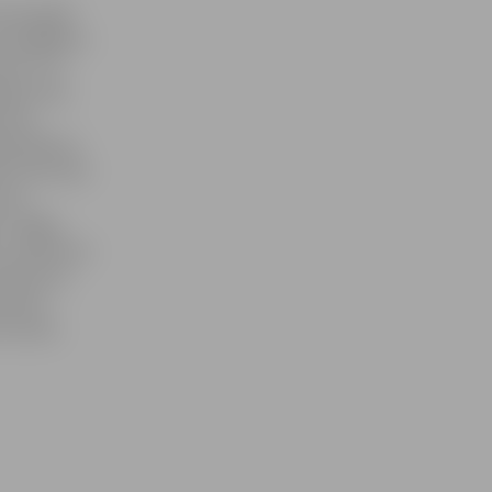
eizes gadā
ā mazgāšana
am ir 75
jas ielā,
iela»,
istrālē pie
, Pasta ielā
iņa,
s», Rīgas
s, Satiksmes
ielā pirms
skolas –
urvietas