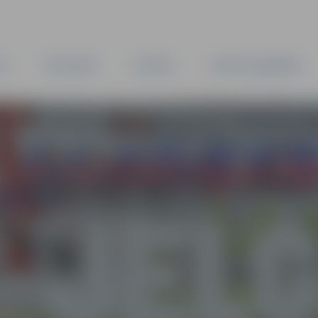
TA
PAŠVALDĪBA
IESTĀDES
KAPITĀLSABIEDRĪBAS