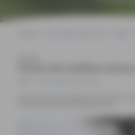
Sākumlapa
Portāla “Jelgavas Vēstnesis” arhīvs
Izglītība
Klausīties
Garozas ielā uzstādītas autobus
Izglītība
Portāla “Jelgavas Vēstnesis” arhīvs
Garozas ielā 22 un 35 uzstādītas autobusu pieturu no
ielu ekspluatācijas inženieris Edgars Rubenis.