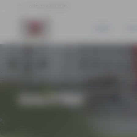
22 °C, 2.1 m/s, 63.5 %
JAUNUMI
PILSĒ
IZGLĪTĪBA