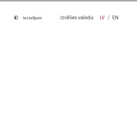
Izvēlies valodu:
LV
EN
Iestatījumi
Lapas karte
Viegli lasīt
Sociālo mediju lietošana