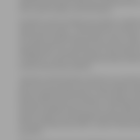
labiekārtošanas darbiem abās pieturvietās bija platfo
soliņi, nojumes nebija,» precizē E.Rubenis.
Speciālists atzīmē, ka šogad nojumi plānots uzstādīt v
autobusu pieturvietās – «Paula Lejiņa iela» (virzienā u
«RAF rūpnīca» Aviācijas ielā (virzienā uz centru). Tāpat 
izsludināts iepirkums «Zvejnieku ielas autobusu pietu
labiekārtošana», kas paredz nojumes, soliņa, atkritu
uzstādīšanu un pieturvietas platformas izbūvi. Šobrīd t
autobusu pieturvietas ceļazīme.
Jāatzīmē, ka šobrīd aktuāls ir atkritumu urnu remon
pieturās Lietuvas šosejā, Tērvetes ielā un Dobeles šose
pieturas regulāri tiek apsekotas, arī iedzīvotāji var ies
pilsētas infrastruktūras uzturēšanas un sakopšanas da
pamanītas sabojātas atkritumu urnas, soliņi, ceļazīme
nojumes, lūgums ziņot Pašvaldības operatīvās inform
POIC pa bezmaksas tālruni 8787,» mudina «Pilsētsaim
speciālists.