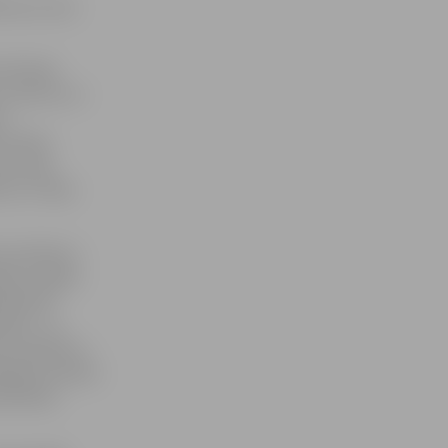
rma un veci
ēl divās
z centru) un
ir
rvietas
mu urnas
ur ir tikai
ts autobusu
jā. «Lai gan
aistīties
rbos – ja
s vai pieturu
ācijas centram
niecības»