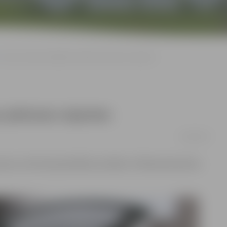
Garozas ielā uzstādītas autobusu pieturas nojumes
u pieturas nojumes
18/04/2017
jumes, informē pašvaldības iestādes «Pilsētsaimniecība»