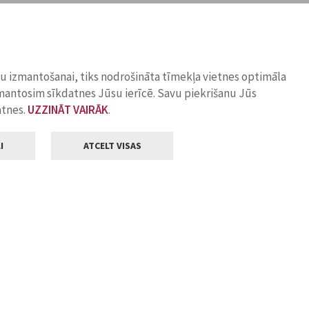
ņu izmantošanai, tiks nodrošināta tīmekļa vietnes optimāla
zmantosim sīkdatnes Jūsu ierīcē. Savu piekrišanu Jūs
atnes.
UZZINĀT VAIRĀK
.
I
ATCELT VISAS
Klientu apkalpošana
ilsētas pašvaldība
Darba laiks
, Jelgava, LV-3001
Pirmdienās
8.00 - 18.00