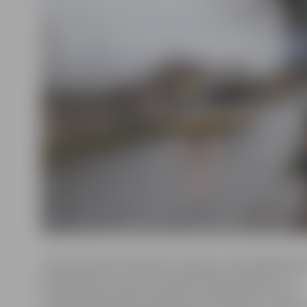
«Garozas ielas pieturvietas «Cietums» tika labiekārtot
pamatojoties uz saņemto iedzīvotāju iesniegumu un
«Pilsētsaimniecības» speciālistu izvērtējumu. Pirms