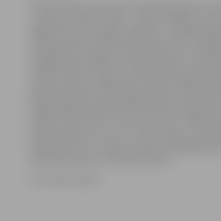
Pilsētā autobusu pieturvietu stiklotās nojumes trīs r
– pavasarī, vasarā un rudenī – tiek arī mazgātas. Pirm
šogad veikta marta beigās. Jāpiebilst, ka Jelgavā pavis
stiklotas autobusu pieturvietas. Daļu no tām – Akadēmi
(Lielajā ielā 1a), Aspazijas ielā, Blaumaņa ielā «Ausekļa 
Lielajā ielā starp Driksas un Lielupes tiltiem, Loka maģ
veikala «K-Rauta», Mātera ielā, Pulkveža O.Kalpaka ielā
36, pie Pasta ielas rotācijas apļa, Pērnavas ielā pie tirdz
Rīgas ielā pie ledus halles, Rīgas ielā 67 pie «Keramika
ielā pie Valdekas doktorāta, Garozas ielā uz Rīgas iela
ielā 59, Tērvetes ielā uz centru pie «Floras», Tērvetes 
Rūpniecības ielas uz centru, Uzvaras ielā pie 3. pamat
apsaimnieko SIA «JC Decaux Latvija», bet pārējās piet
pilsētā apsaimnieko «Pilsētsaimniecība».
Foto: Austris Auziņš