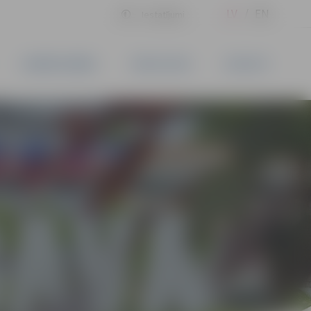
LV
EN
Iestatījumi
UZŅĒMĒJDARBĪBA
PAKALPOJUMI
KONTAKTI