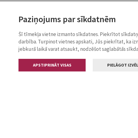
Paziņojums par sīkdatnēm
Šī tīmekļa vietne izmanto sīkdatnes. Piekrītot sīkdat
darbība. Turpinot vietnes apskati, Jūs piekrītat, ka i
jebkurā laikā varat atsaukt, nodzēšot saglabātās sīkd
APSTIPRINĀT VISAS
PIELĀGOT IZVĒL
Kontakti
Jelgavas valstp
Lielā iela 11