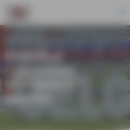
PORTĀLA
“JELGAVAS
VĒSTNESIS”
ARHĪVS