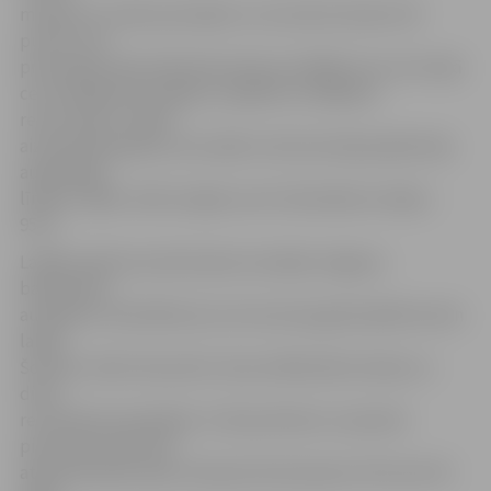
metieni no visām pozīcijām un ceturksnī iemesti 29
punkti, kas
principā jau bija izšķirošais pārsvars (66:45), kas ceturtajā
ceturtdaļā deva iespēju uzspēlēt arī tālākiem
rezervistiem. Spēle
aizsardzībā pajuka, bet spēle uzbrukumā joprojām bija
augstākajā
līmenī, tāpēc reālu iespēju vairs rīdziniekiem nebija –
95:77.
Labāko spēli sezonā šovakar aizvadīja Jelgavas
basketbola
audzēknis Jānis Bērziņš, kurš sezonas gaitā spēlē aizvien
labāk.
Šovakar Jānim 25 punkti, divas atlēkušās bumbas un
divas
rezultatīvas piespēles. Ar 20 punktiem un piecām
piezīmēm laukumā
atgriezās Dāvis Geks. Denisam Krestiņinam 14+9, bet 30