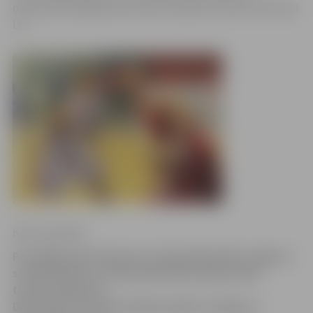
datumā pēc ilgāka pārtraukuma spēle savā laukumā pret
LU.
Krišs Upenieks
Pēc ilgāka pārtraukuma ar 20 punktiem BK «Jelgava»
sastāvā Aldaris Latvijas Basketbola līgas (LBL)
turnīrā atgriezās
Dāvis Geks. Aizvadot lielisku spēli arī Jelgavas