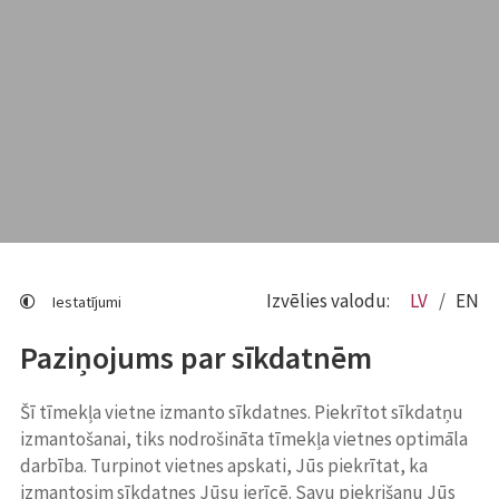
Izvēlies valodu:
LV
EN
Iestatījumi
Paziņojums par sīkdatnēm
Šī tīmekļa vietne izmanto sīkdatnes. Piekrītot sīkdatņu
izmantošanai, tiks nodrošināta tīmekļa vietnes optimāla
darbība. Turpinot vietnes apskati, Jūs piekrītat, ka
izmantosim sīkdatnes Jūsu ierīcē. Savu piekrišanu Jūs