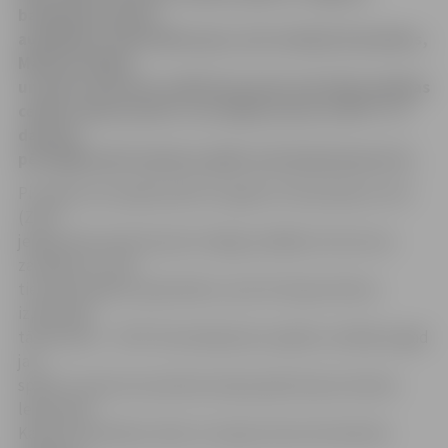
basketbola skolas
audzēknim Jānim Bērziņam, kurš sakrāja 25 punktus,
Mārtiņa Gulbja
un Gata Justoviča vadītā komanda neatstāja nekādas
cerības «Barons/LDz» un svinēja uzvaru ar 95:77. 17.
datumā
pēc ilgāka pārtraukuma spēle savā laukumā pret LU.
Pirmajā savstarpējā spēlē Zemgales Olimpiskajā centrā
(ZOC)
jelgavnieki piedzīvoja ļoti sāpīgu pēdējā uzbrukuma
zaudējumu, kad
tiesneši piešķīra apšaubāmu sodu Kristapa Valtera
izpildītajā
tālmetienā – 78:79. Pieredzējušais saspēles vadītājs tagad
jau
spēlē Turcijā, bet pieteikumā joprojām bija atrodams
leģendārā
Kaspara Kambalas vārds, kurš gan laukumā nedevās.