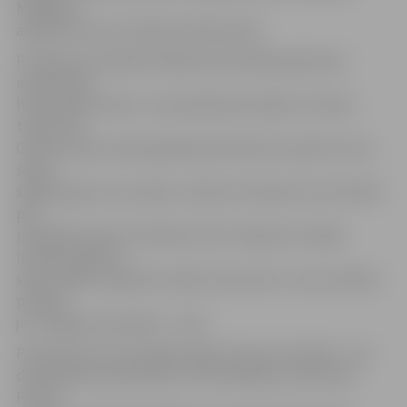
Mūsējiem
atgriezās viens no līderiem Dāvis Geks.
Pirmajā ceturtdaļā nonākšanai iedzinējos galvenais
iemesls bija
lielais kļūdu skaits. Jau iepriekš pēc spēles Jūrmalā
treneris M.
Gulbis sacīja, ka pēc garāka pārtraukuma ir grūti uzreiz
sajust
spēles garšus, kas, šķiet, notika arī šovakar, kā rezultātā
pēc
pirmajām desmit minūtēm 15:23. Otrajā ceturtdaļā
izdevās sakārtot
spēli, labāk veidojās arī spēli uzbrukumā – pēc puslaika
priekšā
jau Jelgavas komanda – 37:35.
Fantastiski viesi aizvadīja spēles trešo ceturtdaļu – ļoti
disciplinēta aizsardzība un vēl lieliskāks uzbrukums.
Precīzi