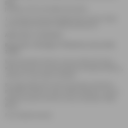
gadu
jubilejā ar 10+6+4 atzīmējās Salvis Mētra.
17. novembrī savā laukumā jelgavnieki uzņems Latvijas
Universitātes komandu. Sākums pulksten 19.
Aldaris LBL, 13. decembris
Barons/LDz – BK Jelgava 77:95 (15:23, 12:22, 10:29,
32:29)
Barons/LDz: Bricis 25 (5 atl., 4 rez.p.), Mizis 16 (7 atl.b.),
Kalve 11 (8 atl.b.), Zonne 9, Rozītis 8, Strazdiņš 4, Miezis 2,
Jahovičs 2, Lūsis, Epners, Kambala
BK Jelgava: Bērziņš 25, Geks 20, Krestiņins 14 (9 atl.b.),
Pļavnieks 13 (6 atl.b., 4 rez.p.), Mētra 10 (6 atl.b., 4 rez.p.),
Ginters 8, Čavars 5 (13 atl.b., 6 rez.p.), Kosenkovs, Pāže,
Bitītis
Foto: Krišjānis Grantiņš