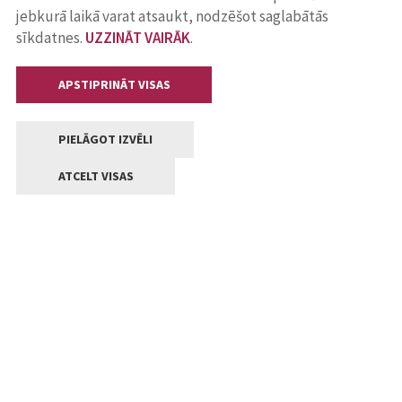
jebkurā laikā varat atsaukt, nodzēšot saglabātās
sīkdatnes.
UZZINĀT VAIRĀK
.
APSTIPRINĀT VISAS
PIELĀGOT IZVĒLI
ATCELT VISAS
Kontakti
Jelgavas valstpilsētas pašvaldība