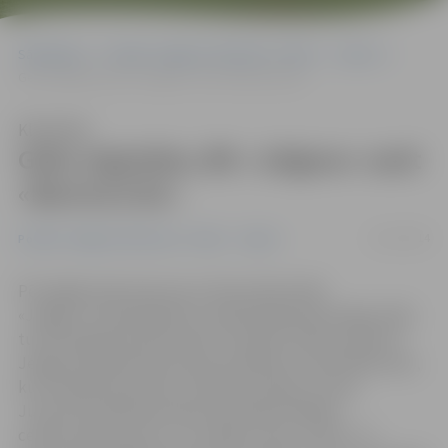
Sākumlapa
Portāla “Jelgavas Vēstnesis” arhīvs
Sports
Geks atgriežas, BK «Jelgava» sasit «Barons/LDz»
Klausīties
Geks atgriežas, BK «Jelgava» sasit
«Barons/LDz»
13/12/2014
Portāla “Jelgavas Vēstnesis” arhīvs
Sports
Pēc ilgāka pārtraukuma ar 20 punktiem BK
«Jelgava» sastāvā Aldaris Latvijas Basketbola līgas (LBL)
turnīrā atgriezās Dāvis Geks. Aizvadot lielisku spēli arī
Jelgavas basketbola skolas audzēknim Jānim Bērziņam,
kurš sakrāja 25 punktus, Mārtiņa Gulbja un Gata
Justoviča vadītā komanda neatstāja nekādas
cerības «Barons/LDz» un svinēja uzvaru ar 95:77. 17.