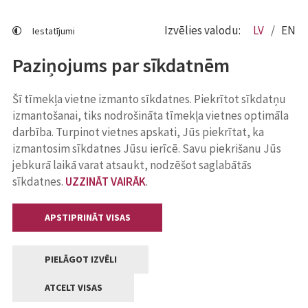
Izvēlies valodu:
LV
EN
Iestatījumi
Paziņojums par sīkdatnēm
Šī tīmekļa vietne izmanto sīkdatnes. Piekrītot sīkdatņu
izmantošanai, tiks nodrošināta tīmekļa vietnes optimāla
darbība. Turpinot vietnes apskati, Jūs piekrītat, ka
izmantosim sīkdatnes Jūsu ierīcē. Savu piekrišanu Jūs
jebkurā laikā varat atsaukt, nodzēšot saglabātās
sīkdatnes.
UZZINĀT VAIRĀK
.
APSTIPRINĀT VISAS
PIELĀGOT IZVĒLI
ATCELT VISAS