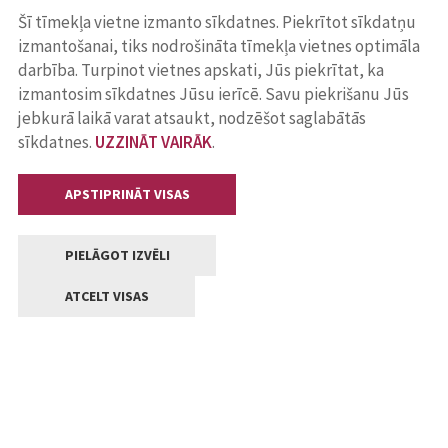
Šī tīmekļa vietne izmanto sīkdatnes. Piekrītot sīkdatņu
izmantošanai, tiks nodrošināta tīmekļa vietnes optimāla
darbība. Turpinot vietnes apskati, Jūs piekrītat, ka
izmantosim sīkdatnes Jūsu ierīcē. Savu piekrišanu Jūs
jebkurā laikā varat atsaukt, nodzēšot saglabātās
sīkdatnes.
UZZINĀT VAIRĀK
.
APSTIPRINĀT VISAS
PIELĀGOT IZVĒLI
ATCELT VISAS