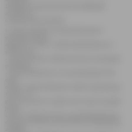
1910. gadā, Latvijā svētki ienāca tikai 2008. gadā,
atzīmējot tos
otrajā septembra svētdienā.
Uz radošo nodarbību, kurā paredzēts gatavot
pārsteiguma dāvanu –
apgleznotu t-kreklu – ieradās vairākas ģimenes, un
praktiski visas
– ar ģimenes tētiem. «Šodien sieva teica, ka mani gaida
pārsteigums
– noteica tikšanās vietu, un nu jau bērni gatavo Tēva
dienas
dāvanu,» tā Agris Dembovskis, norādot, ka ģimenē aug
trīs dēli – 19
gadu vecais Viesturs, 13 gadu vecais Jurģis un pusgadu
jaunais
Linards. Trīs dēlu tētis atzīst: «Audzināšanā galvenais ir
disciplīna un kārtība, tomēr līdztekus arī kopā būšana,
atklātība