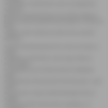
un palīdzība.» A.Dembovskis uzsver, ka viņa galvenais
uzdevums
ģimenē ir izaudzināt krietnus vīrus. Vīrietis norāda, ka
ģimenes mammas organizētais pārsteigums ir izdevies, jo
bērnu
«paldies» vārdi un dāvana, kas nāk no sirds, vienmēr ir
patīkama.
Savukārt Herboldu ģimenes tēvs Jorens, kurš nācis uz
radošo
nodarbību ar meitu Martu un sievu Ingu, stāsta, ka
meitenei jābūt
ne tikai gudrai, bet arī čaklai saimniecei, tādēļ pašas
rokām
darināta dāvana Tēva dienā būs divtik liels prieks. «Jauki
redzēt
kā viņa cenšas, it īpaši, jo ikdienā darba gaitu dēļ, nav
iespējas
ar ģimeni pavadīt tik daudz laika, cik gribētos,» tā