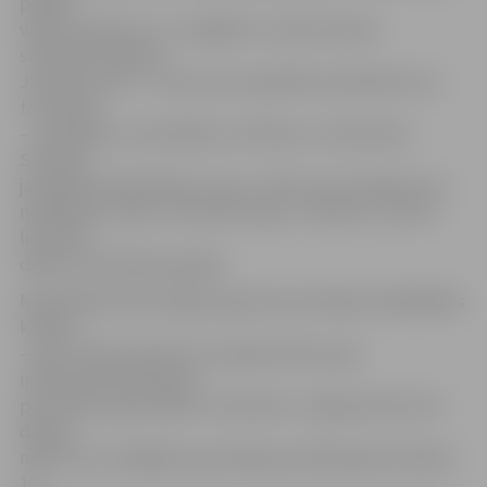
paldies
vārdus sanāk reti, un vieglāk tos nodot kopā ar
simbolisku dāvanu.
Jauniete atzīst – lietas, par ko gribētos pateikties nav
taustāmas
–, piemēram, audzināšana, vērtības un redzesloks.
Savukārt
jaunākais brālis Mihails uzsver: «Tētis man iemācīja visu –
makšķerēt, slidot, remontēt māju,» tā puisis, uzverot
lielo tēta
dalību viņa ikdienas gaitās.
Nodarbības laikā Jelgavas ģimenes darināja visdažādākos
kreklus
– gan ar bērna plaukstu nospiedumiem, gan
interesantiem ģimenes
portretiem, gan mīļiem uzrakstiem. Jelgavnieki atzīst –
dāvana
nebūt nav svarīgākais, gan šajā, gan nākamajā sestdienā,
10.