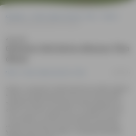
Sākumlapa
Portāla “Jelgavas Vēstnesis” arhīvs
Pilsētā
Ģimenes lokā darina dāvanas Tēva dienai
Klausīties
Ģimenes lokā darina dāvanas Tēva
dienai
02/09/2017
Pilsētā
Portāla “Jelgavas Vēstnesis” arhīvs
Šodien, 2. septembrī, pilsētas ģimenes pulcējās Jelgavas
Svētās Trīsvienības baznīcas tornī, lai izzinoši-radošā
nodarbībā «Dāvana Tēva dienā» darinātu apgleznotu t-
kreklu ar sveicienu savam tētim. «Ir svarīgi turēt cieņā
savus vecākus un izrādīt tiem mīlestību katru dienu,
savukārt Tēvu diena ir vēl viens iemesls pavadīt laiku
ģimenes lokā un teikt paldies,» tā radošās nodarbības