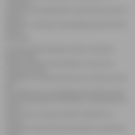
J.Herbolds.
Ģimenes mamma Inga piebilst, ka pati bieži vien aizmirst
apsveikt
pašas tēvu, tomēr grib, lai jaunākajai paaudzei šie svētki
vienmēr
būtu cieņā.
Tēva dienu tradicionāli plāno svinēt arī Jesemčiku
ģimenē, tādēļ
mamma Jekaterina ar dēlu Mihailu un meitu Annu
vienojas par attēlu,
ko gleznos uz t-krekla. Mamma atzīst, ka bērni ļoti ciena
savu
tēti, tādēļ viņiem ir motivācija gan taisīt nelielas svētku
vakariņas, gan pašiem darināt dāvanu. «Mūsu ģimenē visi
zina, ka
vārdi ir viens, bet patieso attieksmi rāda darbi,» tā
mamma
Jekaterina. Savukārt Meita Anna piebilst, ka teikt tētim