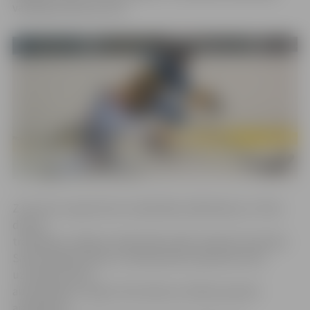
vadītāja Zanda Kursīte.
Z.Kursīte, iepazīstinot nodarbības dalībniekus ar Tēva
dienas
tradīcijām, atklāj, ka sākotnēji svētki radušies Amerikas
Savienotajās Valstīs ar mērķi pievērst ģimenes tēvu
uzmanību bērnu
audzināšanai. Lai gan Tēva dienas svinības pasaulē
aizsākās jau