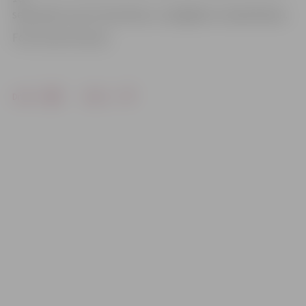
septembrī svinot Tēva dienu, svarīgākais ir kopā būšana.
Foto: Austris Auziņš
Drukāt
Dalīties