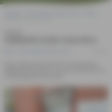
Sākumlapa
Portāla “Jelgavas Vēstnesis” arhīvs
Pilsētā
Glābējsilītē atstāts otrais bērns
Klausīties
Glābējsilītē atstāts otrais bērns
20/09/2016
Pilsētā
Portāla “Jelgavas Vēstnesis” arhīvs
Šodien Jelgavas pilsētas slimnīcas teritorijā esošajā
glābējsilītē atstāts puisītis. Tas ir jau otrais bērniņš, kurš
atstāts glābējsilītē mūsu pilsētā.