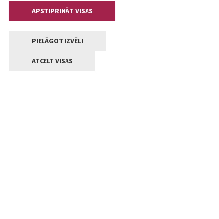
APSTIPRINĀT VISAS
PIELĀGOT IZVĒLI
ATCELT VISAS
Kontakti
Jelgavas valstpilsētas pašvaldība
Lielā iela 11, Jelgava, LV-3001
+371 63005522