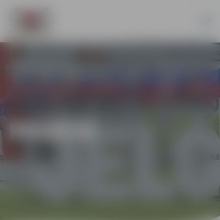
PILSĒTĀ