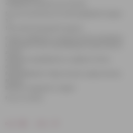
«Glābējsilīte» pārstāve Laura Zvirbule.
Šis ir jau otrais bērniņš, kurš ielikts glābējsilītē Jelgavā.
Tā
tika izveidota 2014. gada 29. augustā.
Projekts «Glābējsilīte» Latvijā tiek īstenots sadarbībā ar
Latvijas Bērnu fondu. Kopš 2009. gada Latvijā izveidotas
astoņas
«Baby Box» jeb glābējsilītes un izglābtas 37 bērnu
dzīvības.
Pašlaik glābējsilīte ir Rīgā, Ventspilī, Liepājā, Valmierā,
Madonā,
Rēzeknē, Daugavpilī un Jelgavā.
Foto: no JV arhīva
Drukāt
Dalīties