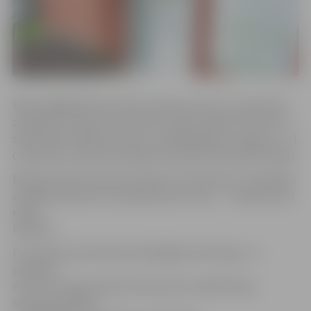
Bērns glābējsilītē ievietots pulksten 12.15, un pēc ārstu
apskates secināts, ka puisītis ir dzimis laikā no 16. līdz 17.
septembrim. Bērniņa svars ir 3,630 kilogrami, augums – 51
centimetrs, bērniņa veselības stāvoklis novērtēts kā labs.
Bērniņam līdzi ievietota zīmīte, kurā rakstīts: «Finansiālu
apstākļu dēļ nevaru parūpēties par mazo… Nododu jūsu
rokās.
Paldies!»
Par notikušo informētas atbildīgās institūcijas, un
patlaban
norit visu nepieciešamo dokumentu sakārtošana,
informē projekta