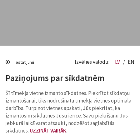
Izvēlies valodu:
LV
EN
Iestatījumi
Paziņojums par sīkdatnēm
Šī tīmekļa vietne izmanto sīkdatnes. Piekrītot sīkdatņu
izmantošanai, tiks nodrošināta tīmekļa vietnes optimāla
darbība. Turpinot vietnes apskati, Jūs piekrītat, ka
izmantosim sīkdatnes Jūsu ierīcē. Savu piekrišanu Jūs
jebkurā laikā varat atsaukt, nodzēšot saglabātās
sīkdatnes.
UZZINĀT VAIRĀK
.