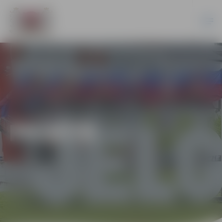
PILSĒTĀ