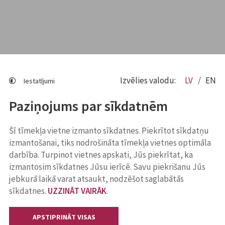
Izvēlies valodu:
LV
EN
Iestatījumi
Paziņojums par sīkdatnēm
Šī tīmekļa vietne izmanto sīkdatnes. Piekrītot sīkdatņu
izmantošanai, tiks nodrošināta tīmekļa vietnes optimāla
darbība. Turpinot vietnes apskati, Jūs piekrītat, ka
izmantosim sīkdatnes Jūsu ierīcē. Savu piekrišanu Jūs
jebkurā laikā varat atsaukt, nodzēšot saglabātās
sīkdatnes.
UZZINĀT VAIRĀK
.
APSTIPRINĀT VISAS