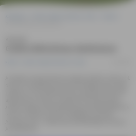
Sākumlapa
Portāla “Jelgavas Vēstnesis” arhīvs
Pilsētā
Godina Bāriņtiesas darbinieces
Klausīties
Godina Bāriņtiesas darbinieces
14/10/2016
Pilsētā
Portāla “Jelgavas Vēstnesis” arhīvs
Atzīmējot Latvijas bāriņtiesu 20 gadu darbību, šodien, 14.
oktobrī, Ziemeļblāzmas kultūras pilī Rīgā notika svinīgs
pasākums, kurā vairāki bāriņtiesu darbinieki saņēma arī
apbalvojumus. Ministru prezidenta Pateicības rakstu
saņēma Jelgavas pilsētas Bāriņtiesas priekšsēdētāja Īrisa
Guntra Turčinska, savukārt Labklājības ministrijas
Atzinības rakstu – Bāriņtiesas priekšsēdētājas vietniece
Anta Riekstiņa.