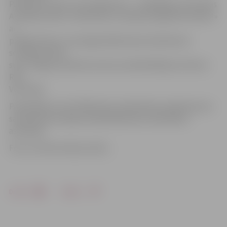
Pateicības rakstu! Anta Riekstiņa – Labklājības ministrijas
Atzinības rakstu. Pateicībā un cieņā par ieguldīto darbu!»
ar
panākumiem un sasniegto Bāriņtiesas darbinieces
sociālajos tīklos
sveic Jelgavas pilsētas domes priekšsēdētāja vietniece
Rita
Vectirāne.
Pašvaldības izvirzīt Bāriņtiesu darbiniekus apbalvojuma
saņemšanai aicināja Latvijas Bāriņtiesu darbinieku
asociācija.
Foto: no R.Vectirānes arhīva
Drukāt
Dalīties