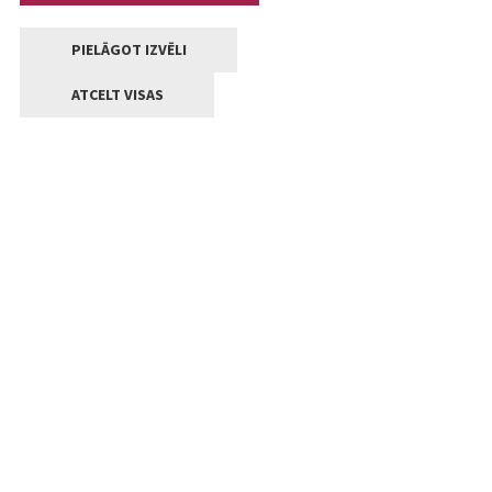
PIELĀGOT IZVĒLI
ATCELT VISAS
Kontakti
Jelgavas valstpilsētas pašvaldība
Lielā iela 11, Jelgava, LV-3001
+371 63005522
pasts@jelgava.lv