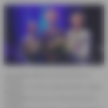
«Šodien Rīgā pulcējās visas Latvijas bāriņtiesas, lai
atskatītos
uz paveikto un suminātu izcilākos darbiniekus! Jelgavas
Bāriņtiesas
priekšsēdētāja Īrisa Guntra Turčinska saņēma Ministru
prezidenta