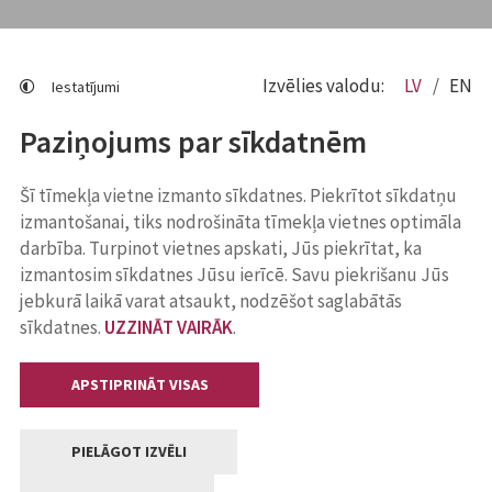
Izvēlies valodu:
LV
EN
Iestatījumi
Paziņojums par sīkdatnēm
Šī tīmekļa vietne izmanto sīkdatnes. Piekrītot sīkdatņu
izmantošanai, tiks nodrošināta tīmekļa vietnes optimāla
darbība. Turpinot vietnes apskati, Jūs piekrītat, ka
izmantosim sīkdatnes Jūsu ierīcē. Savu piekrišanu Jūs
jebkurā laikā varat atsaukt, nodzēšot saglabātās
sīkdatnes.
UZZINĀT VAIRĀK
.
APSTIPRINĀT VISAS
PIELĀGOT IZVĒLI