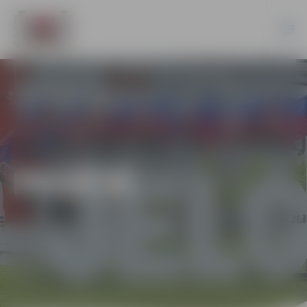
PILSĒTĀ