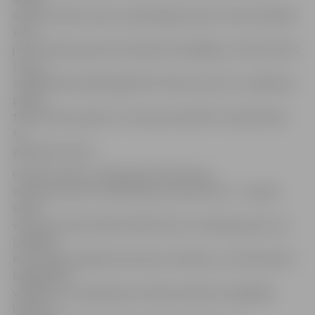
ikviens varētu dzīvot neatkarīgā Latvijā. «Pirmie Lāčplēši
krita
jau Pirmā pasaules kara laikā, bet pēdējais, Arvīds Arveds
Lauris,
mūžībā devās 2003. gadā ASV. Vēstures loks ir noslēdzies,
paliek
tikai atmiņas, gods un cieņa par paveikto Latvijas labā,»
tā
grāmatas autors.
Grāmata tapusi, apkopojot ļoti daudzus
vēstures avotus, tomēr īpaši uzsverami divi – Latvijas
Valsts
vēstures arhīva (LVVA) 1304. fonds, kurā apkopotas visu
Lāčplēša
Kara ordeņa apbalvoto personu anketas, un LVVA izdotā
biogrāfiskā
vārdnīca, kurā apkopota ordeņa kavalieru biogrāfija.
Vārdnīca