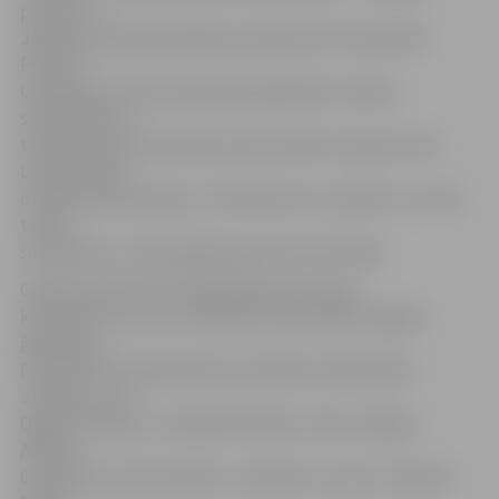
pilsēta un
Jelgavas Vīriešu ģimnāzija, zināma arī kā «Academia
Petrina».
Ģimnāzistu dzīves mērķis bija izglītība un darbs
sabiedrības un
tautas labā, bet jaunības cēlos nodomus izjauca karš.
Lāčplēša Kara
ordeņa kavalieri bija un ir Brīvības cīņu simbols un mūsu
tautas
sirdsapziņa,» stāsta grāmatas autors G.Putiķis.
Grāmata vēsta par 16 Lāčplēša Kara ordeņa
kavalieriem, kuri reiz mācījās vai absolvēja Jelgavas
ģimnāziju, –
Pauli Šturmu, Aleksandru Grundmani, Aleksandru
Jodikaiti, Jāni
Oļģertu Kalniņu, Ludvigu Bolšteinu, Paulu Jēgeru,
Alfrēdu
Grandmani, Artūru Kēleru, Jāni Berri, Verneru Tepferu,