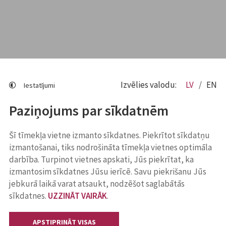
Izvēlies valodu:
LV
EN
Iestatījumi
Paziņojums par sīkdatnēm
Šī tīmekļa vietne izmanto sīkdatnes. Piekrītot sīkdatņu
izmantošanai, tiks nodrošināta tīmekļa vietnes optimāla
darbība. Turpinot vietnes apskati, Jūs piekrītat, ka
izmantosim sīkdatnes Jūsu ierīcē. Savu piekrišanu Jūs
jebkurā laikā varat atsaukt, nodzēšot saglabātās
sīkdatnes.
UZZINĀT VAIRĀK
.
APSTIPRINĀT VISAS