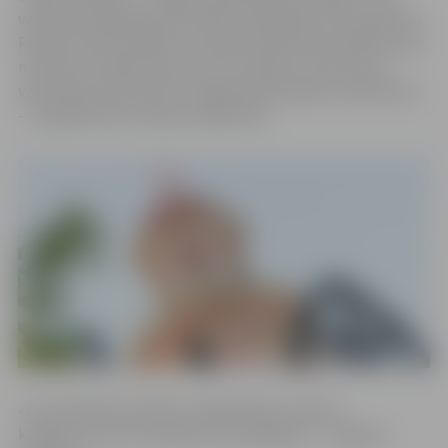
veltīta 16 Lāčplēša Kara ordeņa saņēmēju dzīvesstāstam.
Pasākumā tiks atklāta arī atjaunotā piemiņas plāksne pie
muzeja centrālās ieejas, kas turpmāk uzturēs dzīvu
vēsturisko piemiņu par Jelgavas ģimnāzijas audzēkņiem
– Lāčplēša Kara ordeņa kavalieriem.
«Visus grāmatā minētos Lāčplēša Kara ordeņa
kavalierus vieno divi galvenie atslēgvārdi – Jelgavas