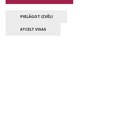
PIELĀGOT IZVĒLI
ATCELT VISAS
Kontakti
Jelgavas valstpilsētas pašvaldība
Lielā iela 11, Jelgava, LV-3001
+371 63005522
pasts@jelgava.lv