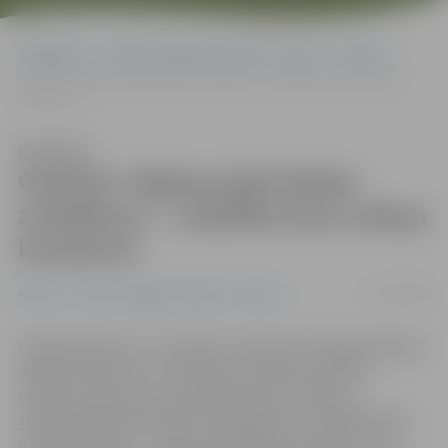
Sākumlapa
Portāla “Jelgavas Vēstnesis” arhīvs
Pilsētā
Godinās Jelgavas ģimnāzijas audzēkņus – Lāčplēša Kara ordeņa
kavalierus
Klausīties
Godinās Jelgavas ģimnāzijas
audzēkņus – Lāčplēša Kara ordeņa
kavalierus
07/11/2019
Pilsētā
Portāla “Jelgavas Vēstnesis” arhīvs
Lāčplēša dienā, 11. novembrī, pulksten 14 Ģederta Eliasa
Jelgavas Vēstures un mākslas muzejā tiks atklāta
vēstures doktora, muzeja direktores vietnieka
zinātniskajā darbā Ginta Putiķa grāmata «Lāčplēša Kara
ordeņa kavalieri – Jelgavas ģimnāzijas audzēkņi», kas