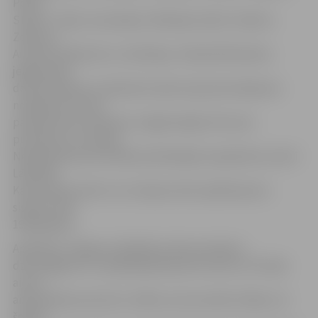
Pēteri
Stērsti, Jūliju Jaunsniķeri, Nikolaju Gudži, Teodoru
Zeifersu,
Arnoldu Valdovski un Jāni Rapu. Grāmatā līdztekus
jelgavnieku
dzīvesstāstam un laikmeta raksturojumam iekļautas
nodaļas par Pirmā
pasaules kara cēloņiem, tā galvenajiem lūzuma
punktiem un Latvijas
Neatkarības kara militāri politiskajiem aspektiem, kā arī
Lāčplēša
Kara ordeņa vēsturi un Latvijas valsts apbalvojumu
sistēmu līdz
1940. gadam.
Aplūkojot Jelgavas Lāčplēša ordeņa kavalieru
dzīves gājumu un īpašā apbalvojuma nozīmi, G.Putiķis
aicina
aizdomāties par katru cilvēku, kas savulaik cīnījies, lai
šobrīd