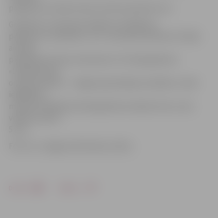
pieejama arī elektroniski vietnē www.lkok.com.
Grāmatas un piemiņas plāksnes atklāšanas
pasākums ir publisks, un 11. novembrī pulksten 14 tajā
aicināts
piedalīties ikviens interesents. G.Putiķa grāmatu
«Lāčplēša Kara
ordeņa kavalieri – Jelgavas ģimnāzijas audzēkņi» varēs
iegādāties
muzejā. Atklāšanas dienā grāmata maksās 4 eiro, taču
vēlāk cena būs
5 eiro.
Foto: no «Jelgavas Vēstneša» arhīva
Drukāt
Dalīties