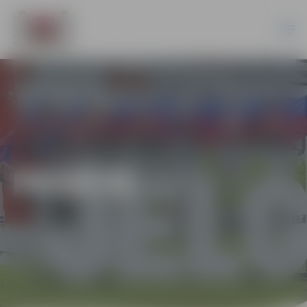
PILSĒTĀ