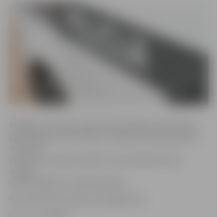
Atklājās, ka vīrieši, būdami stiprā alkohola reibumā un
greizsirdības motīva vadīti, 4. septembra pēcpusdienā
ieradušies
pie upura, izcēlies konflikts, kā rezultātā vīrietim
nodarīti
miesas bojājumi ar letālām sekām.
Par notikušo ierosināts kriminālprocess.
Foto: no JV arhīva