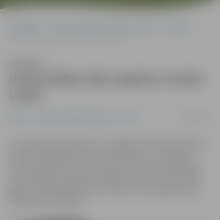
Sākumlapa
Portāla “Jelgavas Vēstnesis” arhīvs
Pilsētā
Greizsirdības dēļ nogalina vecāku vīrieti
Klausīties
Greizsirdības dēļ nogalina vecāku
vīrieti
08/09/2016
Pilsētā
Portāla “Jelgavas Vēstnesis” arhīvs
4. septembrī ap pulksten 15 Jelgavā, Kazarmes ielā tika
atrasts 1963. gadā dzimuša vīrieša līķis, ar redzamiem
miesas bojājumiem. Pēc policijas veiktās izmeklēšanas,
aizdomās par nozieguma izdarīšanu tika aizturēti 1991.
gadā un 1982. gadā dzimuši vīrieši, kuri jau agrāk bijuši
vairākas reizes tiesāti.