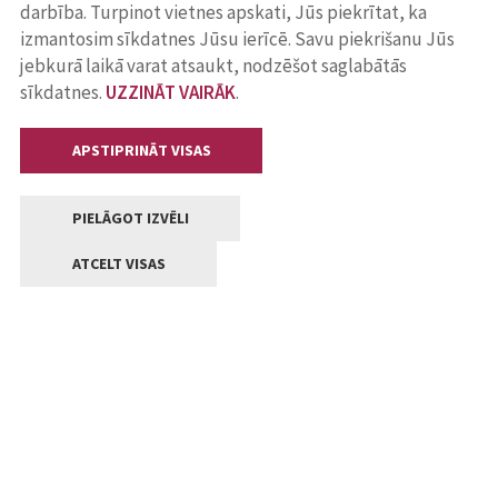
darbība. Turpinot vietnes apskati, Jūs piekrītat, ka
izmantosim sīkdatnes Jūsu ierīcē. Savu piekrišanu Jūs
jebkurā laikā varat atsaukt, nodzēšot saglabātās
sīkdatnes.
UZZINĀT VAIRĀK
.
APSTIPRINĀT VISAS
PIELĀGOT IZVĒLI
ATCELT VISAS
Kontakti