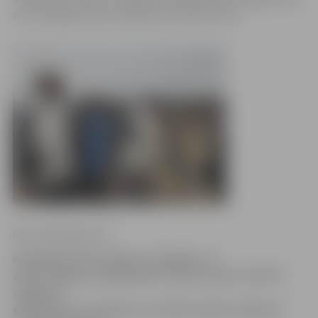
ar ornitologu Ritvaru Rekmani, informē JRTC.
Ritma Gaidamoviča
Atzīmējot Putnu dienas, svētdien, 13.
aprīlī, Jelgavas reģionālais Tūrisma centrs (JRTC)
organizē
ekskursiju ar autobusu uz Svētes palieni Jelgavas