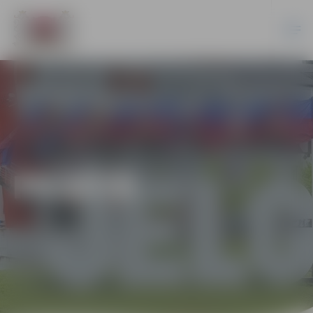
PILSĒTĀ