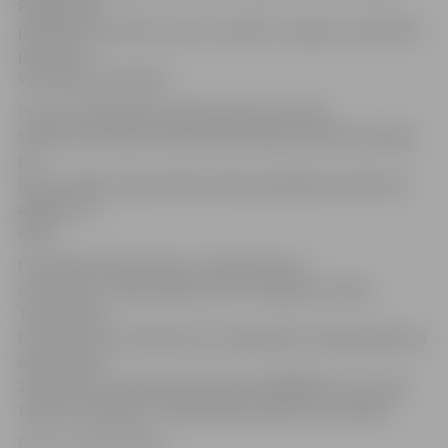
R.Rekmanis
palīdzēs ieraudzīt putnus, noteikt to sugas un pastāstīs
par putnu
vērošanas principiem.
Putnu vērotāji ekskursijā aicināti ņemt līdzi
tālskati vai binokli. Ekskursijas laikā paredzēta pastaiga
pa
lauku, tāpēc nepieciešams laika apstākļiem piemērots
apģērbs un
apavi.
Pulcēšanās ekskursijai un izbraukšana ar
autobusu 13. aprīlī pulksten 9 no Jelgavas Svētās
Trīsvienības
baznīcas torņa stāvlaukuma. Atgriešanās Jelgavā plānota
ap pulksten
11.30. Vietu rezervēšana pa tālruni 63005447 vai e-pastu
tic@tornis.jelgava.lv. Dalība ekskursijā ir bez maksas.
Foto: no JRTC arhīva