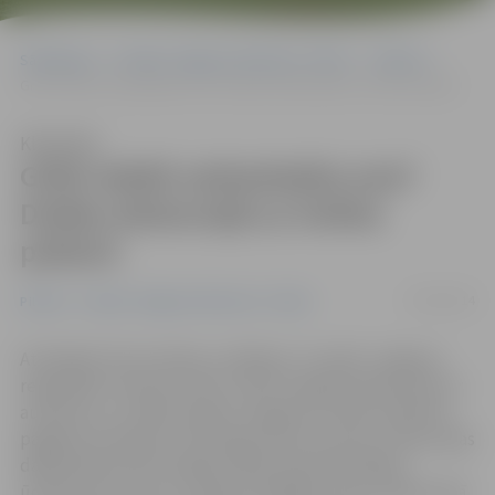
Sākumlapa
Portāla “Jelgavas Vēstnesis” arhīvs
Pilsētā
Gribi redzēt sarkankakla zosi? Dodies ekskursijā uz Svētes palieni!
Klausīties
Gribi redzēt sarkankakla zosi?
Dodies ekskursijā uz Svētes
palieni!
05/04/2014
Pilsētā
Portāla “Jelgavas Vēstnesis” arhīvs
Atzīmējot Putnu dienas, svētdien, 13. aprīlī, Jelgavas
reģionālais Tūrisma centrs (JRTC) organizē ekskursiju ar
autobusu uz Svētes palieni Jelgavas novada Līvbērzes
pagastā, lai kopā ar ornitologu vērotu putnus. Ekskursijas
dalībniekiem būs iespēja redzēt daudzskaitlīgus
ūdensputnu barus un iepazīt dažādas putnu sugas kopā