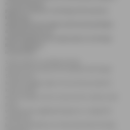
novada Līvbērzes
pagastā, lai kopā ar ornitologu vērotu putnus.
Ekskursijas
dalībniekiem būs iespēja redzēt daudzskaitlīgus
ūdensputnu barus un
iepazīt dažādas putnu sugas kopā ar ornitologu
Ritvaru Rekmani,
informē JRTC.
Svētes paliene ir nozīmīga teritorija
ūdensputniem pavasara caurceļošanas laikā. Šogad
Svētes upe no
krastiem neizgāja, tāpēc mitruma līmenis palienē ir
krietni zemāks
nekā citus gadus, līdz ar to putnu šeit ir mazāk, tomēr
putnu
vērošana ikreiz sagādā pārsteigumus, un šogad šeit
novērota tik
ļoti retā sarkankakla zoss. Ekskursijas laikā ornitologs