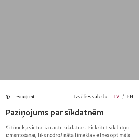
Izvēlies valodu:
LV
EN
Iestatījumi
Paziņojums par sīkdatnēm
Šī tīmekļa vietne izmanto sīkdatnes. Piekrītot sīkdatņu
izmantošanai, tiks nodrošināta tīmekļa vietnes optimāla