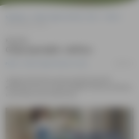
Sākumlapa
Portāla “Jelgavas Vēstnesis” arhīvs
Pilsētā
Gripa joprojām «aktīva»
Klausīties
Gripa joprojām «aktīva»
28/03/2017
Pilsētā
Portāla “Jelgavas Vēstnesis” arhīvs
Jelgavā saslimstība ar gripu joprojām pārsniedz
epidēmijas līmeni, liecina aktuālākie Slimību profilakses
un kontroles centra (SPKC) dati.