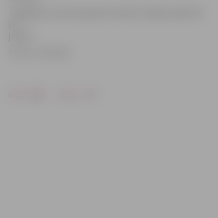
Jāatgādina, ka pirmie gripas slimnieki Jelgavā reģistrēti
jau
janvārī.
Foto: no JV arhīva
Drukāt
Dalīties