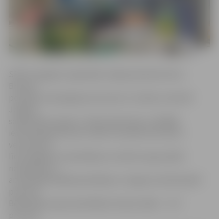
SPKC Zemgales reģionālās nodaļas pārstāve Elvīra
Brūvere
portālam www.jelgavasvestnesis.lv norāda, ka šobrīd
Jelgavā
saslimstība ar gripu ir 224,5 saslimušie uz 100 000
iedzīvotāju jeb astoņi cilvēki. Visvairāk slimo bērni
vecumā no 5
līdz 14 gadiem. Apmeklējumu skolās tas gan pārāk
neietekmē, jo
aizvadītajā nedēļā apmeklējums Jelgavas skolās bija 95
procenti.
Bērnudārzos gan apmeklējums bija mazāks – 74,7
procenti.