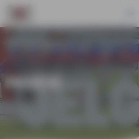
PILSĒTĀ