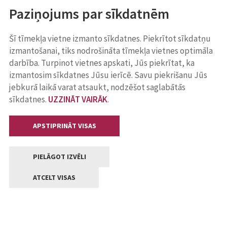
Paziņojums par sīkdatnēm
Šī tīmekļa vietne izmanto sīkdatnes. Piekrītot sīkdatņu
izmantošanai, tiks nodrošināta tīmekļa vietnes optimāla
darbība. Turpinot vietnes apskati, Jūs piekrītat, ka
izmantosim sīkdatnes Jūsu ierīcē. Savu piekrišanu Jūs
jebkurā laikā varat atsaukt, nodzēšot saglabātās
sīkdatnes.
UZZINĀT VAIRĀK
.
APSTIPRINĀT VISAS
PIELĀGOT IZVĒLI
ATCELT VISAS