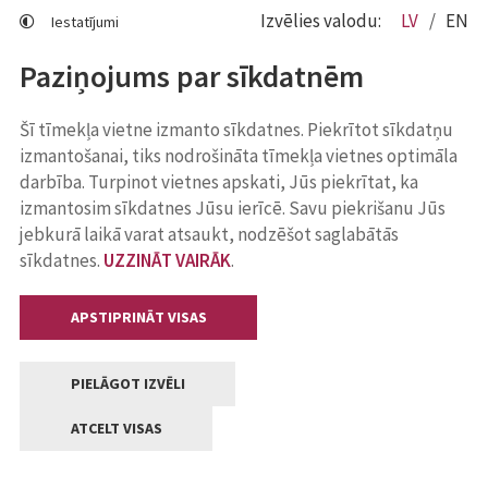
Izvēlies valodu:
LV
EN
Iestatījumi
Paziņojums par sīkdatnēm
Šī tīmekļa vietne izmanto sīkdatnes. Piekrītot sīkdatņu
izmantošanai, tiks nodrošināta tīmekļa vietnes optimāla
darbība. Turpinot vietnes apskati, Jūs piekrītat, ka
izmantosim sīkdatnes Jūsu ierīcē. Savu piekrišanu Jūs
jebkurā laikā varat atsaukt, nodzēšot saglabātās
sīkdatnes.
UZZINĀT VAIRĀK
.
APSTIPRINĀT VISAS
PIELĀGOT IZVĒLI
ATCELT VISAS