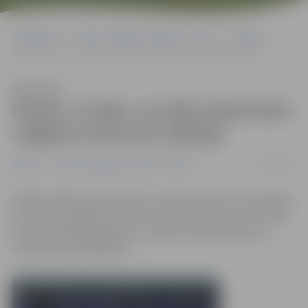
Sākumlapa
Portāla “Jelgavas Vēstnesis” arhīvs
Kultūra
Grupa «Credo» ar zelta repertuāru Jelgavā svinēs 40. jubileju
Klausīties
Grupa «Credo» ar zelta repertuāru
Jelgavā svinēs 40. jubileju
19/09/2014
Kultūra
Portāla “Jelgavas Vēstnesis” arhīvs
Nākamnedēļ, 28. septembrī, pulksten 18 savu 40. jubileju
pie mums Jelgavas kultūras namā ar lielkoncertu svinēs
Latvijas estrādes leģenda – grupa «Credo». Biļetes uz
koncertu vēl pieejamas.