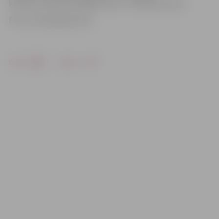
kultūras nama kasē. Biļešu cena – no 10 līdz 25 eiro.
Foto: muzikaspasaule.lv
Drukāt
Dalīties