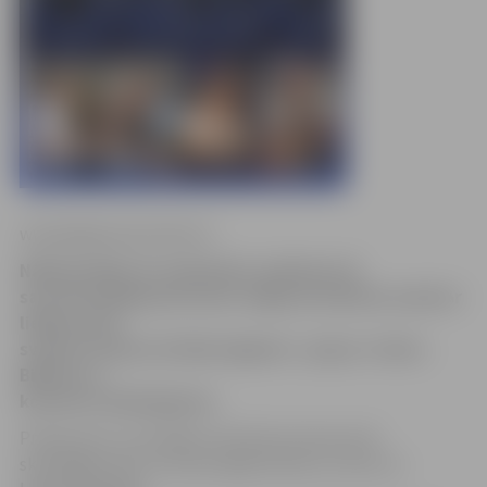
www.jelgavasvestnesis.lv
Nākamnedēļ, 28. septembrī, pulksten 18
savu 40. jubileju pie mums Jelgavas kultūras namā ar
lielkoncertu
svinēs Latvijas estrādes leģenda – grupa «Credo».
Biļetes uz
koncertu vēl pieejamas.
Producents Juris Millers informē, ka koncertā
skatītājiem būs ne tikai iespēja tikties ar vienu no