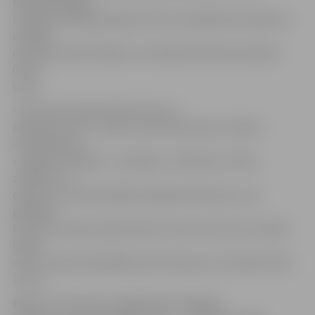
leģendārākajām
Latvijas estrādes grupām, bet arī veldzēties atmiņās un
dziedāt
daudziem labi zināmās un iemīļotās dziesmas kopā ar
Gunti
Veitu.
«Šis būs ļoti īpašs lielkoncerts, jo
atskaņosim visu «Credo» zelta repertuāru. Skanēs
«Disnejlenda»,
«Ziņģe par bailēm», «Smaidas», «Meitene ar kallu
ziediem» un
daudzas citas klausītāju iemīļotās dziesmas,» par
gaidāmo
koncertturneju stāsta G.Veits. Koncertos būs arī vairāki
īpašie
viesi, tostarp dziedātāja Liene Šomase un mūziķis Zintis
Žvarts.
Biļetes uz koncertu nopērkamas Jelgavas