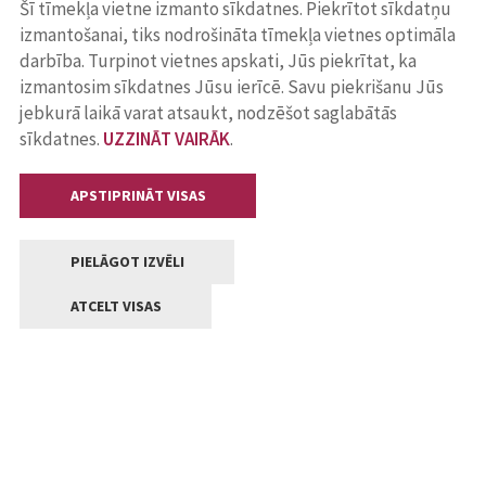
Šī tīmekļa vietne izmanto sīkdatnes. Piekrītot sīkdatņu
izmantošanai, tiks nodrošināta tīmekļa vietnes optimāla
darbība. Turpinot vietnes apskati, Jūs piekrītat, ka
izmantosim sīkdatnes Jūsu ierīcē. Savu piekrišanu Jūs
jebkurā laikā varat atsaukt, nodzēšot saglabātās
sīkdatnes.
UZZINĀT VAIRĀK
.
APSTIPRINĀT VISAS
PIELĀGOT IZVĒLI
ATCELT VISAS