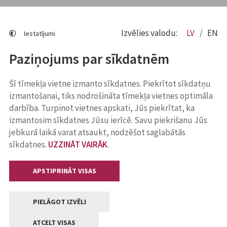
Izvēlies valodu:
LV
EN
Iestatījumi
Paziņojums par sīkdatnēm
Šī tīmekļa vietne izmanto sīkdatnes. Piekrītot sīkdatņu
izmantošanai, tiks nodrošināta tīmekļa vietnes optimāla
darbība. Turpinot vietnes apskati, Jūs piekrītat, ka
izmantosim sīkdatnes Jūsu ierīcē. Savu piekrišanu Jūs
jebkurā laikā varat atsaukt, nodzēšot saglabātās
sīkdatnes.
UZZINĀT VAIRĀK
.
APSTIPRINĀT VISAS
PIELĀGOT IZVĒLI
ATCELT VISAS