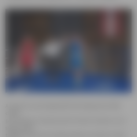
A.Haņevičs svara kategorijā līdz 81 kilogramam finālā
cīnījās
pret spēcīgo Jūrmalas sportistu Denisu Savdonu, kuru
spēja izvarēt,
tādējādi kļūstot par Latvijas čempionu. Kā atzīst JCSVC