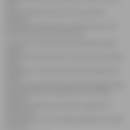
boksa
treneris Aleksandrs Knohs, lielu artavu sportista
panākumu
izcīnīšanā devis Artjoma tēvs Leonīds Haņevičs, kurš ir
starptautisks šī sporta veida tiesnesis.
Interesanti, ka sacensību pieteikumā minēts spēcīgā
Jelgavas
boksera Raita Sinkēviča vārds, taču pats sportists atklāj,
ka tajās
nepiedalījās. «Treniņnometnē pie profesionālā boksera
Roberta
Heleniusa, kurš šobrīd atrodas pasaules spēcīgāko ranga
trīsdesmitniekā, guvu savainojumu, kas man liedza
piedalīties
Latvijas čempionātā, taču sacensību organizatori ir
atzīmējuši, ka
esmu izcīnījis 3. vietu. Tas neatbilst patiesībai,» komentē
R.Sinkēvičs.