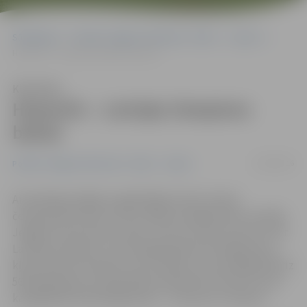
Sākumlapa
Portāla “Jelgavas Vēstnesis” arhīvs
Sports
Haņevičs – Latvijas čempions boksā
Klausīties
Haņevičs – Latvijas čempions
boksā
12/09/2016
Portāla “Jelgavas Vēstnesis” arhīvs
Sports
Aizvadītajā nedēļas nogalē Rīgā notika Latvijas
čempionāts boksā, kurā ar labiem panākumiem startēja
Jelgavas Cīņas sporta veidu centra (JCSVC) sportisti. Par
Latvijas čempionu svara kategorijā līdz 81 kilogramam
kļuva Artjoms Haņevičs, bet sudrabu svara kategorijā līdz
56 kilogramiem izcīnīja Ņikita Androščuks. Bronza svara
kategorijā līdz 60 kilogramiem – Ritvaram Tomasam.