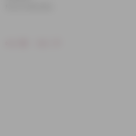
Foto: no JCSVC arhīva
Drukāt
Dalīties