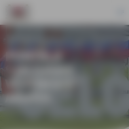
PORTĀLA
“JELGAVAS
VĒSTNESIS”
ARHĪVS