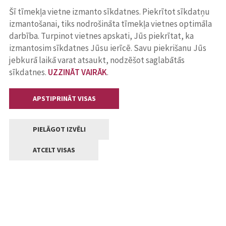
Šī tīmekļa vietne izmanto sīkdatnes. Piekrītot sīkdatņu
izmantošanai, tiks nodrošināta tīmekļa vietnes optimāla
darbība. Turpinot vietnes apskati, Jūs piekrītat, ka
izmantosim sīkdatnes Jūsu ierīcē. Savu piekrišanu Jūs
jebkurā laikā varat atsaukt, nodzēšot saglabātās
sīkdatnes.
UZZINĀT VAIRĀK
.
APSTIPRINĀT VISAS
PIELĀGOT IZVĒLI
ATCELT VISAS