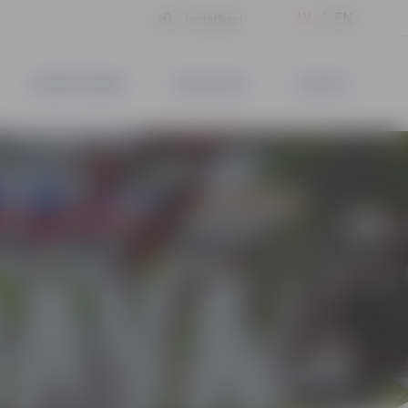
LV
EN
Iestatījumi
UZŅĒMĒJDARBĪBA
PAKALPOJUMI
KONTAKTI