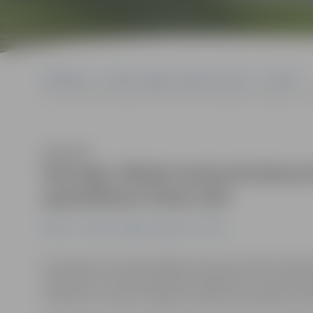
Sākumlapa
Portāla “Jelgavas Vēstnesis” arhīvs
Pilsētā
Hercoga Jēkaba laukumā demontē ledus objektus; skulptūras vē
Klausīties
Hercoga Jēkaba laukumā demontē
apskatāmas Pasta salā
Pilsētā
Portāla “Jelgavas Vēstnesis” arhīvs
No šodienas Hercoga Jēkaba laukumā saulaino laikapst
skulptūras ar ledū iesaldētiem objektiem. Taču Pasta 
skulptūras, informē Jelgavas pilsētas pašvaldības ies