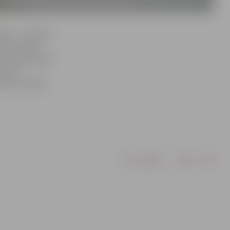
kti – saulaino
kas atradās
 Taču joprojām
 ledus
, kas atrodas
Drukāt
Dalīties