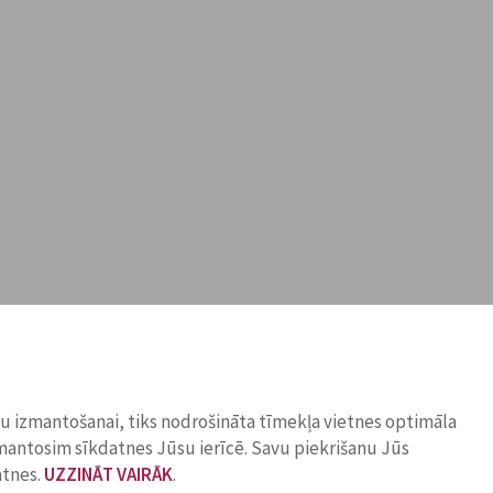
ņu izmantošanai, tiks nodrošināta tīmekļa vietnes optimāla
zmantosim sīkdatnes Jūsu ierīcē. Savu piekrišanu Jūs
atnes.
UZZINĀT VAIRĀK
.