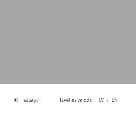
Izvēlies valodu:
LV
EN
Iestatījumi