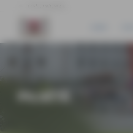
17.6 °C, 3 m/s, 60.2 %
JAUNUMI
PILSĒ
PILSĒTĀ