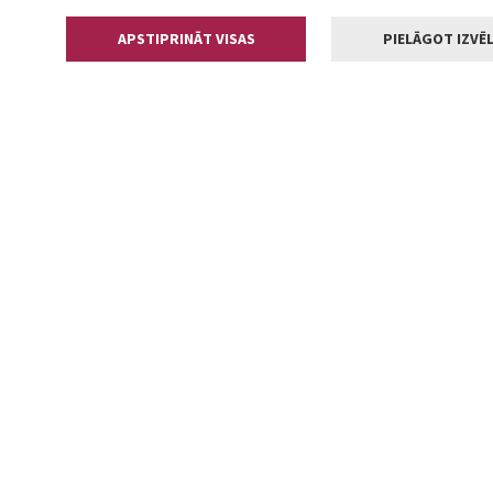
APSTIPRINĀT VISAS
PIELĀGOT IZVĒL
Kontakti
Jelgavas valstp
Lielā iela 11
+371 630055
pasts@jelga
2002-2026 jelgava.lv