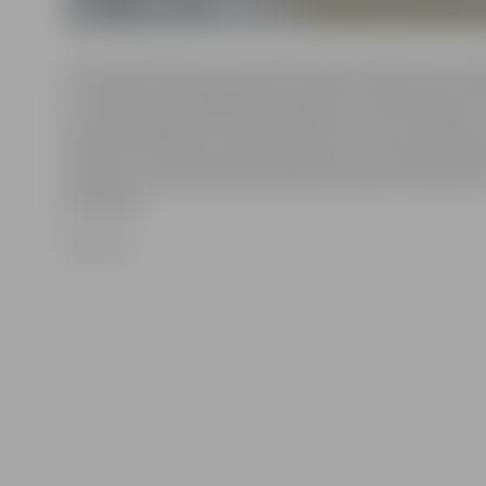
Hercoga Jēkaba laukumā šodien demontēti ledus obje
un samērā silto laikapstākļu dēļ ledus mākslas darbi, 
Hercoga Jēkaba laukumā, apskatei vairs nav pieejami.
ikviens interesents aicināts apskatīt 20. Starptautiskā
skulptūru festivāla laikā tapušās komandu skulptūras
Pasta salā.
Foto: JV