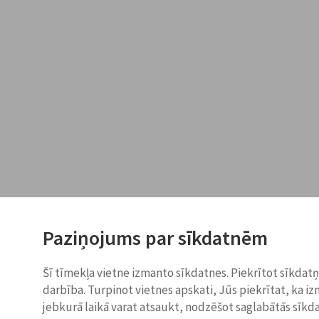
Paziņojums par sīkdatnēm
Šī tīmekļa vietne izmanto sīkdatnes. Piekrītot sīkdat
darbība. Turpinot vietnes apskati, Jūs piekrītat, ka i
jebkurā laikā varat atsaukt, nodzēšot saglabātās sīkd