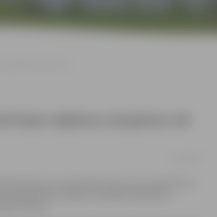
l apskatāmas Pasta salā
 ledus objektus; skulptūras vēl
05/03/2018
ākļu dēļ vairs nav apskatāmas ledus foto skulptūras un
salā joprojām bez maksas var apskatīt lielās ledus
tādē «Kultūra».