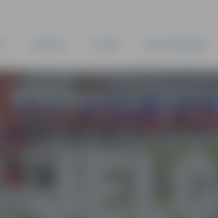
TA
PAŠVALDĪBA
IESTĀDES
KAPITĀLSABIEDRĪBAS