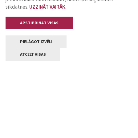
sīkdatnes.
UZZINĀT VAIRĀK
.
APSTIPRINĀT VISAS
PIELĀGOT IZVĒLI
ATCELT VISAS
Kontakti
Jelgavas valstpilsētas pašvaldība
Lielā iela 11, Jelgava, LV-3001