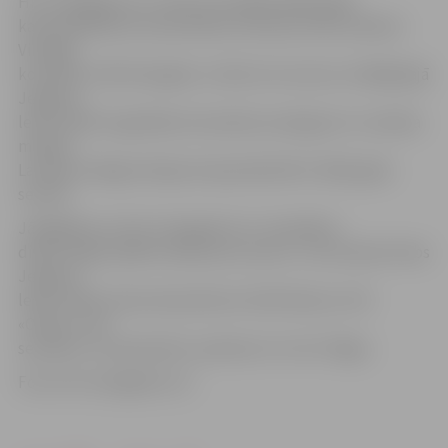
HK «Zemgale/LLU» vēsture aizsākās 2002. gadā,
kad sadarbībā ar Aizsardzības ministriju tika izveidota
Virslīgas
komanda «ASK/Zemgale» ar bāzi otro sezonu strādājošajā
Jelgavas
ledus hallē. Augstākais komandas sasniegums ir sudraba
medaļa
Latvijas Virslīgas hokeja čempionātā 2017./2018. gada
sezonā.
Jāatgādina, ka HK «Zemgale/LLU» šonedēļ ar
divām mājas spēlēm sāks jauno sezonu. Jau šovakar klubs
Jelgavas
ledus halles laukumā pulksten 19.20 tiksies ar HK
«Olimp», bet
sestdien, 14. septembrī, pulksten 17 ar HS «Rīga».
Foto: HK «Zemgale/LLU»