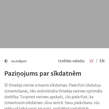
Izvēlies valodu:
LV
EN
Iestatījumi
Paziņojums par sīkdatnēm
Šī tīmekļa vietne izmanto sīkdatnes. Piekrītot sīkdatņu
izmantošanai, tiks nodrošināta tīmekļa vietnes optimāla
darbība. Turpinot vietnes apskati, Jūs piekrītat, ka
izmantosim sīkdatnes Jūsu ierīcē. Savu piekrišanu Jūs
jebkurā laikā varat atsaukt, nodzēšot saglabātās