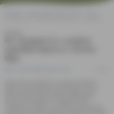
Sākumlapa
Portāla “Jelgavas Vēstnesis” arhīvs
Hokejs
HK «Zemgale/LLU» noslēdzis sadarbības līgumu ar «Dinamo Rīga»
Klausīties
HK «Zemgale/LLU» noslēdzis
sadarbības līgumu ar «Dinamo
Rīga»
11/09/2019
Hokejs
Portāla “Jelgavas Vēstnesis” arhīvs
Hokeja klubs «Zemgale/LLU» noslēdzis sadarbības
līgumu ar hokeja komandu «Dinamo Rīga», kas ļaus
nākotnē veidot ciešāku sadarbību dažādās jomās,
informē HK «Zemgale/LLU». Jāatgādina, ka HK
«Zemgale/LLU» šodien, 11. septembrī, pulksten 19.20
Jelgavas ledus hallē uzsāks jauno «Optibet» hokeja līgas