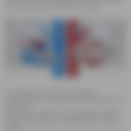
sezonu, tiekoties ar jaunizvedoto HK «Olimp».
HK «Zemgale/LLU» direktors Aivars Zeltiņš
pauž gandarījumu par parakstīto sadarbības līgumu, kas
ļaus klubam
veidot ciešāku sadarbību ar «Dinamo Rīga» gan dažādu
organizatorisko jautājumu risināšanā, gan arī ar hokeju
saistītos