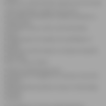
jautājumos, lai nākotnē hokejs Jelgavā attīstos vēl vairāk.
«Šobrīd sadarbībā ar Jelgavas Ledus sporta
skolu spējam nodrošināt jaunu hokejistu apmācību un
izaugsmi, sākot
no pirmajiem soļiem uz ledus, līdz profesionālam
līmenim.
Noslēgtais līgums dos iespēju mūsu spēlētājiem un
jaunajiem
hokejistiem turpināt izaugsmi un sasniegt vēl augstāku
profesionālo
līmeni,» skaidro A. Zeltiņš.
Vienlaikus sadarbības līgums ļaus
pilnveidoties arī «Zemgale/LLU» treneriem, kuriem tiks
piedāvāta
iespēja piedalīties praktiskos treniņos ar «Dinamo Rīga»
komandas
treneriem.