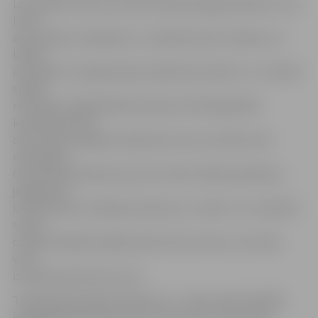
Labs spēles sākums šovakar padevās jelgavniekiem, kuri,
lai arī
ātri saņēma noraidījumu, to pārliecinoši izturēja un ar
labām
emocijām turpinājumā jau pārņēma iniciatīvu. 11. minūtē
spēles
rezultātu atklāja Rihards Remiņš. Atlikušajā laikā
komandas katra
divas reizes spēlēja mazākumā, taču rezultāts vairs
nemainījās.
Otrā perioda sākumā, precīzi metot Olafam Aplokam,
jelgavnieki
izmantoja divu hokejistu pārsvaru uz ledus. Uz noraidīto
soliņu
otrajā trešdaļā mūsējie devās četras reizes, no kurām
viesi
izmantoja tikai vienu (2:1).
Trešā perioda sākums bija izcils – divas reizes īsā laikā
izcēlās Rihards Remiņš, bet reizi precīzi meta Andis