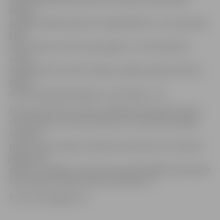
Āboliņš,
panākot izšķirošo pārsvaru šajā spēlē (5:1). Lai arī perioda
gaitā
viesi vēl divus vārtus prata atgūt un uz brīdi nelielu
intrigu
atjaunoja (5:3), punktu spēlei, panākot pārliecinošo 6:3,
pielika
mūsu komandas hokejists Juris Ziemiņš – 6:3.
Šī uzvara līdz divu punktu attālumam ļāva pietuvoties
rīdziniekiem arī turnīra tabulā. Ar 17 punktiem pašlaik
ieņemam
piekto vietu septiņu komandu konkurencē. 22. datumā
jelgavnieki
dosies uz Liepāju, lai viesotos pie pašreizējās čempionāta
līdervienības. Spēles sākums pulksten 17.
Foto: HK Zemgale/LLU