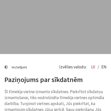
Izvēlies valodu:
LV
EN
Iestatījumi
Paziņojums par sīkdatnēm
Šī tīmekļa vietne izmanto sīkdatnes. Piekrītot sīkdatņu
izmantošanai, tiks nodrošināta tīmekļa vietnes optimāla
darbība. Turpinot vietnes apskati, Jūs piekrītat, ka
izmantosim sīkdatnes Jūsu ierīcē. Savu piekrišanu Jūs