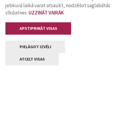
jebkurā laikā varat atsaukt, nodzēšot saglabātās
sīkdatnes.
UZZINĀT VAIRĀK
.
APSTIPRINĀT VISAS
PIELĀGOT IZVĒLI
ATCELT VISAS
Kontakti
Jelgavas valstpilsētas pašvaldība