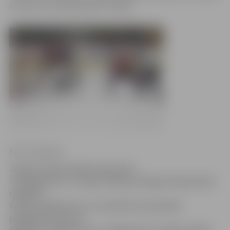
dienām komandai jāspēlē Liepājā.
Krišs Upenieks
Jelgavas ledus hallē šovakar HK
«Zemgale/LLU» Latvijas hokeja Virslīgas čempionāta
regulārā
turnīra spēlē prata ar rezultātu 6:3 pieveikt
pagājušās sezonas