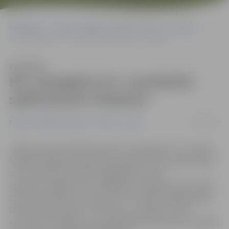
Sākumlapa
Portāla “Jelgavas Vēstnesis” arhīvs
Sports
HK «Zemgale/LLU» rezultatīvā spēlē pieveic čempioni
Klausīties
HK «Zemgale/LLU» rezultatīvā
spēlē pieveic čempioni
19/11/2014
Portāla “Jelgavas Vēstnesis” arhīvs
Sports
Jelgavas ledus hallē šovakar HK «Zemgale/LLU» Latvijas
hokeja Virslīgas čempionāta regulārā turnīra spēlē prata
ar rezultātu 6:3 pieveikt pagājušās sezonas
čempioni «Rīga/Prizma». Mājinieki aizvadīja stabilu spēli,
bet izšķirošo pārsvaru ieguva vien trešās trešdaļas gaitā.
Lielisku spēli, gūstot trīs vārtus un atdodot vienu
rezultatīvu piespēli, aizvadīja Rihards Remiņš. Pēc dažām