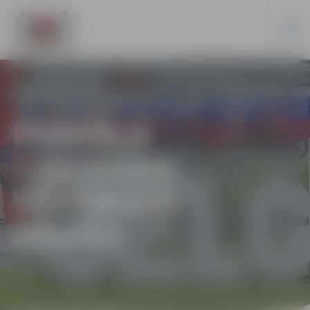
PORTĀLA
“JELGAVAS
VĒSTNESIS”
ARHĪVS