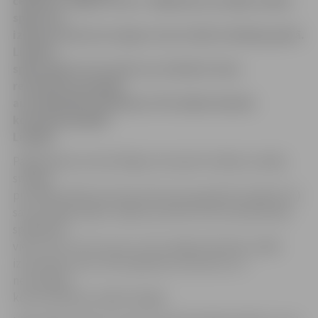
čempioni «Rīga/Prizma». Mājinieki aizvadīja stabilu
spēli, bet
izšķirošo pārsvaru ieguva vien trešās trešdaļas gaitā.
Lielisku
spēli, gūstot trīs vārtus un atdodot vienu
rezultatīvu piespēli,
aizvadīja Rihards Remiņš. Pēc dažām dienām
komandai jāspēlē
Liepājā.
Pagājušajā sezonā šai Rīgas komandai mūsējie zaudēja
spraigā
pusfināla sērijā, bet kopumā sezonas gaitā aizvadīja (11!)
savstarpējās spēles. Šajā sezonā līdz šim komandas bija
spēlējušas
vienu reizi, kurā uzvaru ar 4:2 svinēja rīdzinieki, labāk
izmantojot savus vārtu gūšanas momentus un
nezaudējot
koncentrēšanos spēles beigās.