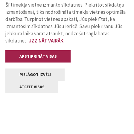
Šī tīmekļa vietne izmanto sīkdatnes. Piekrītot sīkdatņu
izmantošanai, tiks nodrošināta tīmekļa vietnes optimāla
darbība. Turpinot vietnes apskati, Jūs piekrītat, ka
izmantosim sīkdatnes Jūsu ierīcē. Savu piekrišanu Jūs
jebkurā laikā varat atsaukt, nodzēšot saglabātās
sīkdatnes.
UZZINĀT VAIRĀK
.
APSTIPRINĀT VISAS
PIELĀGOT IZVĒLI
ATCELT VISAS