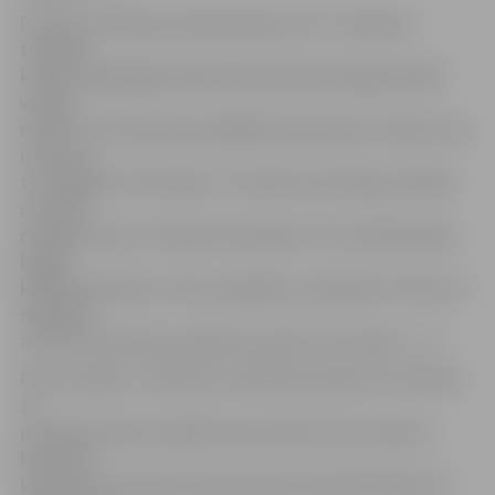
Pozitīvas emocijas izdevās pārnest arī uz izšķirošo
trešdaļu,
kuras ievadā jelgavniekiem bija lieliska iespēja panākt
vadību –
minūti un 35 sekundes spēlējām piecatā pret trijiem, bet
izmantot
to nespējām. Vēl vairāk, 47. minūtē, kad «Mogo» kārtējo
reizi bija
mazākumā, jau nonācām iedzinējos (1:2). Diemžēl pašās
beigās
kārtīgu spiedienu veikt nespējām, jo palikām četratā, ko
mājinieki
arī droši izmantoja, pieliekot punktu šim mačam – 1:3.
Pēc šīs spēles J.Linkeviča trenētā komanda ar izcīnītiem
14
punktiem desmit spēlēs ieņem piekto vietu septiņu
komandu
konkurencē. 19. datumā savā laukumā 19.30 spēle pret