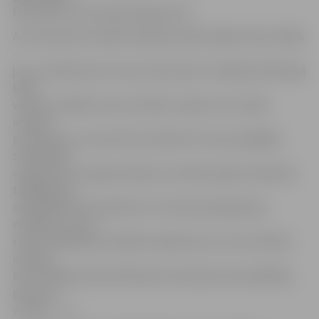
favorītēm visa čempionāta garumā.
Arī Ventspilī nominālie mājinieki spēli iesāka krietni labāk
–
jau 2. minūtē precīzi meta Jānis Zaka. Trešdaļas atlikušajā
laikā
viesiem vairākas reizes izdevās uzspiest savu spēli,
iespiest
pretiniekus to zonā, kā rezultātā trīs reizes spēlējām
skaitliskajā
vairākumā, no kā gan vēlamo rezultātu iegūt neizdevās,
tādējādi pēc
nospēlētām 20 minūtēm 0:1. Otrā perioda gaitā jau
mūsējiem četras
reizes vajadzēja atstrādāt mazākumā, ko viņi arī lieliski
izdarīja,
bet noslēgumā Andis Āboliņš izmantoja viena spēlētāja
pārsvaru
viesiem – 1:1.