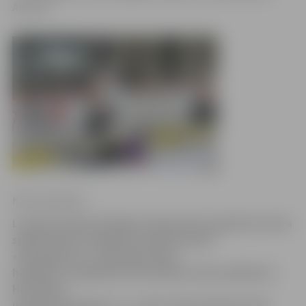
Āboliņš.
Krišs Upenieks
Latvijas hokeja Virslīgas čempionāta regulārā turnīra
spēlē šodien zaudējumu piedzīvoja HK
«Zemgale/LLU». Ventspils ledus
hallē pēc nospēlētām 40 minūtēm tablo spēlē pret
HK «Mogo»
vēstīja saspringtu 1:1, tomēr izšķirošajā periodā