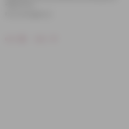
«Rīga/Prizma».
Foto: HK Zemgale/LLU
Drukāt
Dalīties