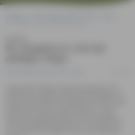
Sākumlapa
Portāla “Jelgavas Vēstnesis” arhīvs
Sports
HK «Zemgale/LLU» sīvā cīņā piekāpjas «Mogo»
Klausīties
HK «Zemgale/LLU» sīvā cīņā
piekāpjas «Mogo»
15/11/2014
Portāla “Jelgavas Vēstnesis” arhīvs
Sports
Latvijas hokeja Virslīgas čempionāta regulārā turnīra
spēlē šodien zaudējumu piedzīvoja HK«Zemgale/LLU».
Ventspils ledus hallē pēc nospēlētām 40 minūtēm tablo
spēlē pret HK «Mogo» vēstīja saspringtu 1:1, tomēr
izšķirošajā periodā pretinieki guva divus bezatbildes
vārtus un apspēlēja jelgavniekus otro reizi šajā sezonā –
3:1. Vienīgos vārtus mūsējiem iemeta uzbrucējs Andis