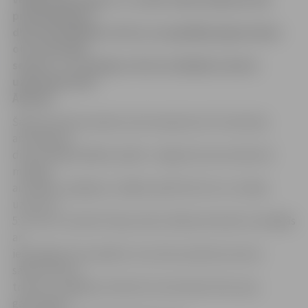
pretinieki guva
divus bezatbildes vārtus un apspēlēja jelgavniekus
otro reizi šajā
sezonā – 3:1. Vienīgos vārtus mūsējiem iemeta
uzbrucējs Andis
Āboliņš.
Šajā sezonā komandas savā starpā pirms šī mača bija
aizvadījušas
divas pilnīgi dažādas spēles. Jelgavā sezonas sākumā
mūsējie
aizvadīja, iespējams, labāko spēli līdz šim un svinēja
uzvaru ar
5:1, bet 22. oktobrī Piņķu ledus hallē pretinieki revanšējās
ar
iespaidīgu 6:0, pierādot, ka ne bez pamata sezonas
sākumā mūsu
treneris Jevgēņijs Linkevičs šo komandu lika starp
galvenajām