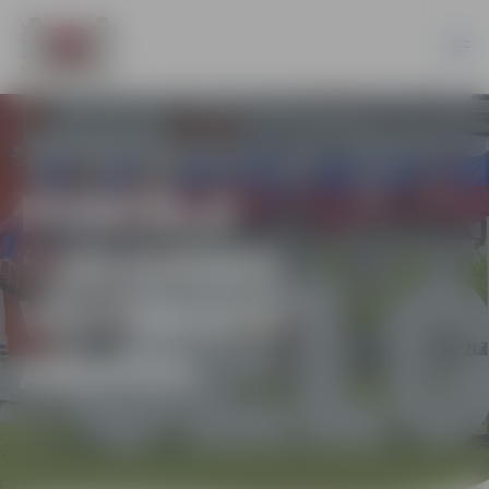
PORTĀLA
“JELGAVAS
VĒSTNESIS”
ARHĪVS