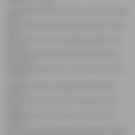
čempionāta komandas.
Jelgavnieki jau ir uzsākuši intensīvus treniņus komandas
galvenā
trenera Haralda Vasiļjeva vadībā. «Grasāmies uzrunāt HK
«Mogo»
klubu, lai vienotos par divām pārbaudes spēlēm, taču
precīzāku
informāciju varēšu sniegt nākamajā nedēļā. Šīs varētu
nebūt mūsu
vienīgās pārbaudes spēles, viss vēl ir procesā,» skaidro
A.Ozollapa.
Jāatgādina, ka šajā vasarā jelgavnieku iepriekšējais
galvenais
treneris Aigars Cipruss saņēma uzaicinājumu strādāt
Latvijas
spēcīgākajā klubā Rīgas «Dinamo», tādēļ viņam tika
meklēts
aizvietotājs, un par tādu kļuva bijušais Latvijas izlases un