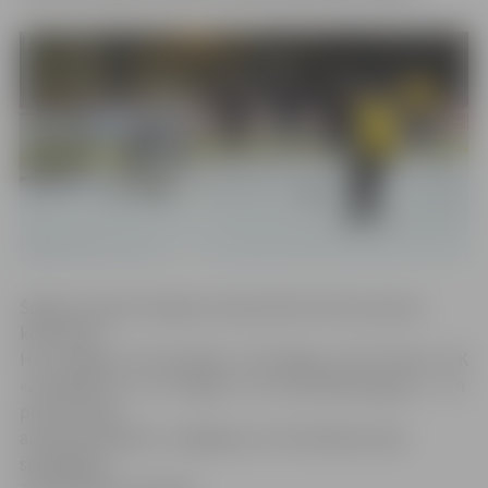
Šogad Latvijas Virslīgas čempionātā startēs septiņas
komandas –
HK «Liepāja», HK «Kurbads», HK «Mogo», HK «Prizma», HK
«Zemgale/LLU», HS «Rīga» un «Prizma/Pārdaugava» –, un
piecos riņķos
aizvadīs 30 spēles. Izslēgšanas turnīrā iekļūs sešas
spēcīgākās