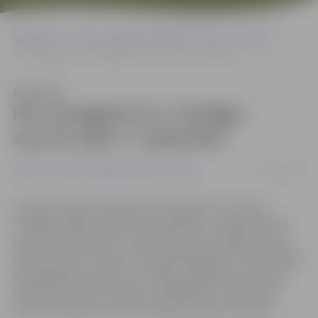
Sākumlapa
Portāla “Jelgavas Vēstnesis” arhīvs
Hokejs
HK «Zemgale/LLU» Virslīgas sezonu sāks 7. septembrī
Klausīties
HK «Zemgale/LLU» Virslīgas
sezonu sāks 7. septembrī
19/08/2016
Hokejs
Portāla “Jelgavas Vēstnesis” arhīvs
Latvijas hokeja federācija ir publicējusi 81. Latvijas
Virslīgas hokeja čempionāta kalendāru. Jelgavniekiem
pirmais mačs plānots 7. septembrī, kad Jelgavas Ledus
hallē viesosies vienība «Prizma/Pārdaugava». Kā portālam
www.jelgavasvestnesis.lv atklāja Jelgavas kluba valdes
loceklis Armands Ozollapa, mūsējie līdz čempionāta
sākumam plāno aizvadīt vairākas pārbaudes spēles.