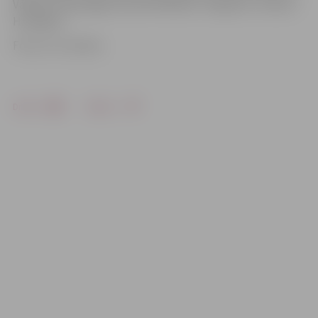
Vācijas bundeslīgas kluba Krēfeldes «Pinguine» treneris
H.Vasiļjevs.
Foto: no JV arhīva
Drukāt
Dalīties