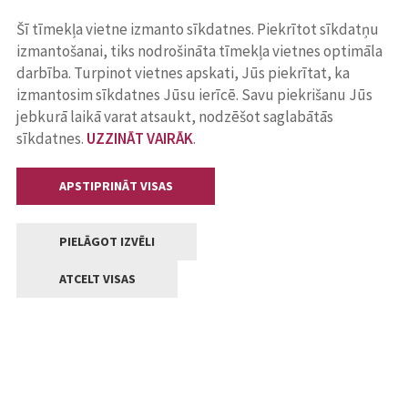
Šī tīmekļa vietne izmanto sīkdatnes. Piekrītot sīkdatņu
izmantošanai, tiks nodrošināta tīmekļa vietnes optimāla
darbība. Turpinot vietnes apskati, Jūs piekrītat, ka
izmantosim sīkdatnes Jūsu ierīcē. Savu piekrišanu Jūs
jebkurā laikā varat atsaukt, nodzēšot saglabātās
sīkdatnes.
UZZINĀT VAIRĀK
.
APSTIPRINĀT VISAS
PIELĀGOT IZVĒLI
ATCELT VISAS