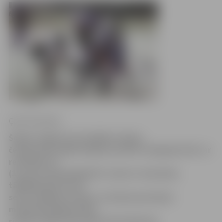
Ģirts Pommers
Šodien Jelgavā norisinājās Latvijas
čempionāta spēle hokejā, kurā HK «Zemgale/JLSS» ar
rezultātu 4:1
(1:1;2:0:1:0) pārspēja HK «Juniors» komandu,
tādējādi pārtraucot
sešu zaudējumu sēriju. Ar diviem precīziem
metieniem jelgavnieku
rindās izcēlās uzbrucējs Artūrs Batraks.