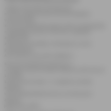
Jelgavas Ledus hallē notikušajā mačā,
rezultātu atklāja rīdzinieki, 18.minūtē mājinieku
vārtsargu Mihailu
Koturovu pārspēja Ņikita Zgirskis. Šāds rezultāts gan ilgi
nesaglabājās, jo jau pēc 21 sekundes, uzgavilējot
apmēram 300
atnākušajiem skatītājiem, izlīdzinājumu no vārtu
priekšas panāca
Artūrs Batraks. Pēc pirmās trešdaļas 1:1.
Mača 26.minūtē Batraks panāca jau 2:1,
«Zemgales» labā, bet nedaudz vēlāk savu vārdu teica arī
komandas
kapteinis Guntis Pujāts – 3:1. Jāpiebilst, ka lieliski
mājinieku
vārtos darbojās Mihails Koturovs, kurš tikai nesen
atgriezās
jelgavnieku sastāvā.