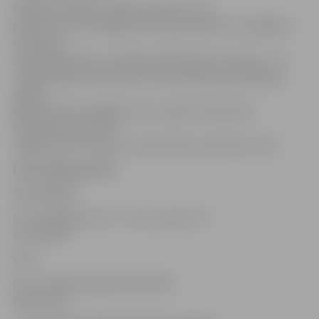
Pēdējā trešdaļa noritēja ar nelielu viesu
pārsvaru, taču vienīgos vārtus guva jaunais «Zemgales»
uzbrucējs
Jānis Golubovičs, uzstādot spēles gala rezultātu – 4:1.
Jelgavniekiem šī bija otrā uzvara astoņos aizvadītajos
mačos.
Nākamā HK «Zemgale/JLSS» spēle ir 20.oktobrī
izbraukumā pret HS
«Riga/Prizma» vienību, mača sākums pulksten 13.45
LAČ; Jelgava;19.30
Skatītāji:300
HK «Zemgale/JLSS» – HK «Juniors» 4:1
(1:1;2:0;1:0)
Vārti:
0:1 17:51 Ņikita Zgirskis (Rūdolfs
Pētersons)