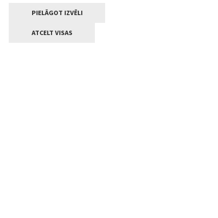
PIELĀGOT IZVĒLI
ATCELT VISAS
Kontakti
Jelgavas valstpilsētas pašvaldība
Lielā iela 11, Jelgava, LV-3001
+371 63005522
pasts@jelgava.lv
Klientu apkalpošana