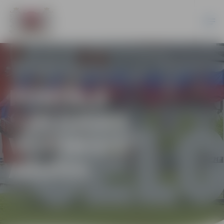
PORTĀLA
“JELGAVAS
VĒSTNESIS”
ARHĪVS