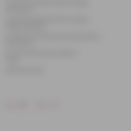
1:1 18:12 Artūrs Batraks (Raivis Kurnigins,
Krišs Kupčus)
2:1 25:57 Artūrs Batraks (Raivis Kurnigins,
Hārdijs Parādnieks)
3:1 36:45 Guntis Pujāts (Artjoms Ogorodņikovs,
Krišs Kupčus)
4:1 52:57 Jānis Golubovičs (Roberts
Titiņš)
Soda minūtes:18:6
Drukāt
Dalīties