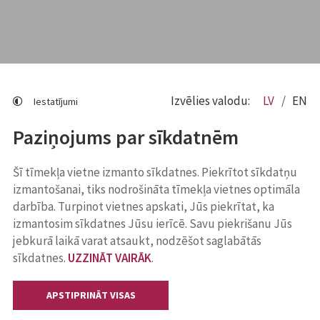
Izvēlies valodu:
LV
EN
Iestatījumi
Paziņojums par sīkdatnēm
Šī tīmekļa vietne izmanto sīkdatnes. Piekrītot sīkdatņu
izmantošanai, tiks nodrošināta tīmekļa vietnes optimāla
darbība. Turpinot vietnes apskati, Jūs piekrītat, ka
izmantosim sīkdatnes Jūsu ierīcē. Savu piekrišanu Jūs
jebkurā laikā varat atsaukt, nodzēšot saglabātās
sīkdatnes.
UZZINĀT VAIRĀK
.
APSTIPRINĀT VISAS