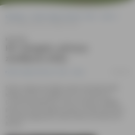
Sākumlapa
Portāla “Jelgavas Vēstnesis” arhīvs
Sports
HK «Zemgale» pārtrauc zaudējumu sēriju
Klausīties
HK «Zemgale» pārtrauc
zaudējumu sēriju
18/10/2012
Portāla “Jelgavas Vēstnesis” arhīvs
Sports
Šodien Jelgavā norisinājās Latvijas čempionāta spēle
hokejā, kurā HK «Zemgale/JLSS» ar rezultātu 4:1
(1:1;2:0:1:0) pārspēja HK «Juniors» komandu, tādējādi
pārtraucot sešu zaudējumu sēriju. Ar diviem precīziem
metieniem jelgavnieku rindās izcēlās uzbrucējs Artūrs
Batraks.