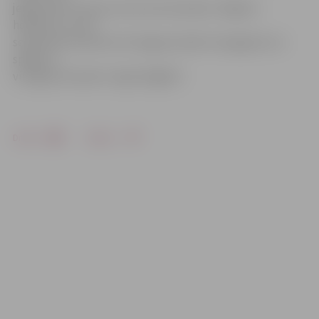
jelgavnieki uzņems Lietuvas komandas «Žalgiris»
hokejistus, bet 1.
septembrī pulksten 18 Jelgavas hallē «Zemgale/LLU»
spēlēs ar
virslīgas komandu «Ogre/Sāga97».
Drukāt
Dalīties