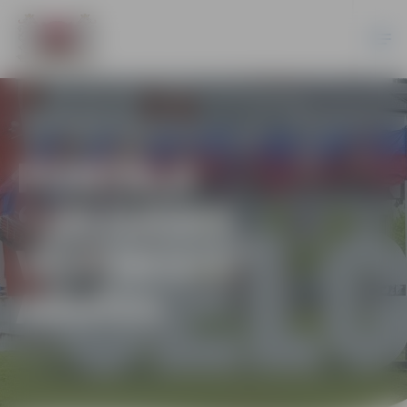
PORTĀLA
“JELGAVAS
VĒSTNESIS”
ARHĪVS