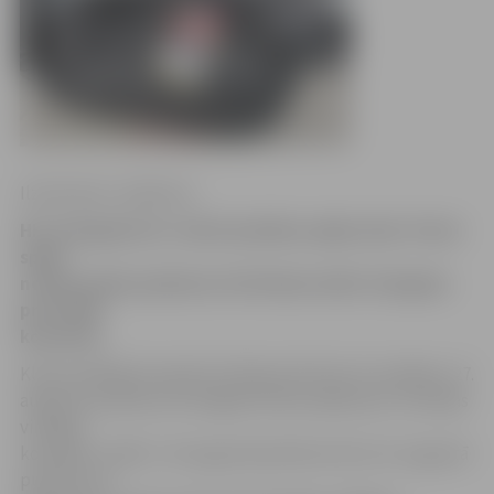
Ilze Knusle-Jankevica
HK «Zemgale/LLU» sāk draudzības spēļu ciklu. Pirmā
spēle
notiks šodien pulksten 18.30 ledus hallē «Zemgale»
pret ZAHL
komandu.
Kluba vadītājs Armands Ozollapa informē, ka trešdien, 27.
augustā, pulksten 18 Jelgavā notiks spēle pret Jūrmalas
virslīgas
komandu «HASC». 30. augustā pulksten 18 un 31. augustā
pulksten 12