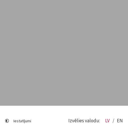
Izvēlies valodu:
LV
EN
Iestatījumi