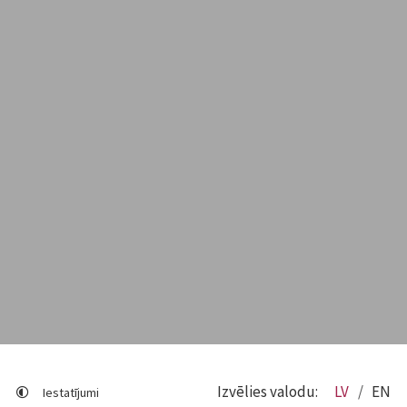
Izvēlies valodu:
LV
EN
Iestatījumi