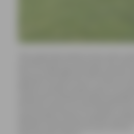
«Mēs no jelgavniekiem gaidām iniciatīvas, kādus vesel
veicināšanas pasākumus viņi būtu gatavi rīkot. Piemē
kāds var savā mājas pagalmā rīkot jogas nodarbības, k
vingrošanas parkā, kāds varbūt vēlas izveidot sporta
jelgavnieki var pavadīt brīvo laiku,» par konkursu stā
Sociālo lietu pārvaldes Veselības aprūpes un veicināš
vadītājs konkursa vērtēšanas komisijas priekšsēdētājs
Vērzemnieks, piebilstot, ka varbūt kāds ģimenes ārsts 
savā ārsta praksē, piesaistot citus speciālistus, organi
izglītojošas lekcijas, praktiskas nodarbības. Ideju kon
iesaistīties var gan fiziskas personas, gan nevalstiskas