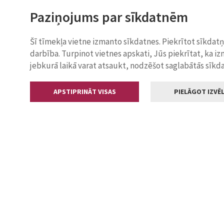
Paziņojums par sīkdatnēm
Šī tīmekļa vietne izmanto sīkdatnes. Piekrītot sīkdat
darbība. Turpinot vietnes apskati, Jūs piekrītat, ka i
jebkurā laikā varat atsaukt, nodzēšot saglabātās sīkd
APSTIPRINĀT VISAS
PIELĀGOT IZVĒL
Kontakti
Jelgavas valstp
Lielā iela 11
+371 630055