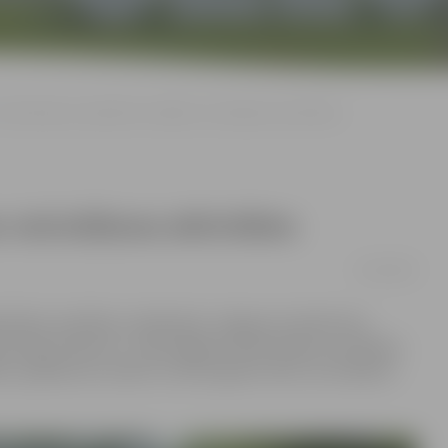
Iedzīvotāji var piedāvāt veselības veicināšanas aktivitātes
s veicināšanas aktivitātes
15/02/2018
edrības veselības uzlabošanā, Jelgavas Sociālo lietu
 ideju konkurss». Tajā Jelgavas iedzīvotāji un juridiskas
ātes, pasākumus varētu un būtu gatavi rīkot, lai uzlabotu