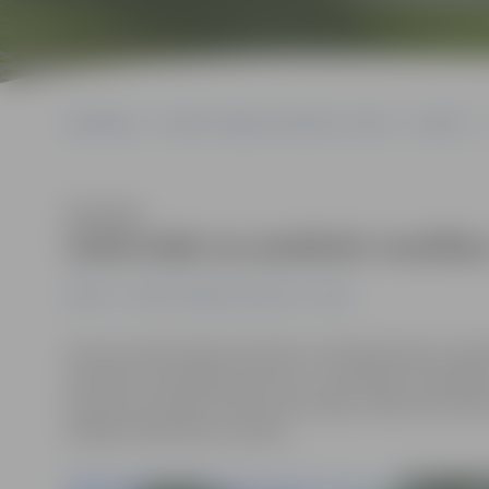
Sākumlapa
Portāla “Jelgavas Vēstnesis” arhīvs
Pilsētā
Klausīties
Iedzīvotāji var piedāvāt veselība
Pilsētā
Portāla “Jelgavas Vēstnesis” arhīvs
Veicinot iedzīvotāju aktivitāti un līdzdarbošanos sabi
pārvalde izsludinājusi konkursu «Veselības veicināšanas
personas aicinātas izteikt savas idejas, kādas aktivit
pārējās sabiedrības veselību.