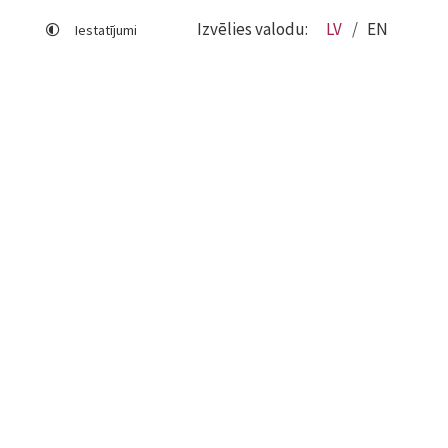
Izvēlies valodu:
LV
EN
Iestatījumi
Lapas karte
Viegli lasīt
Sociālo mediju lietošana
Sīkdatņu izmantošana