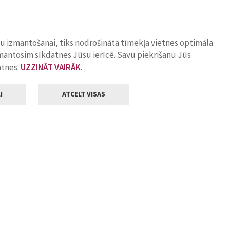
ņu izmantošanai, tiks nodrošināta tīmekļa vietnes optimāla
zmantosim sīkdatnes Jūsu ierīcē. Savu piekrišanu Jūs
atnes.
UZZINĀT VAIRĀK
.
I
ATCELT VISAS
Klientu apkalpošana
ilsētas pašvaldība
Darba laiks
, Jelgava, LV-3001
Pirmdienās
8.00 - 18.00
Otrdienās
8.00 - 17.00
22