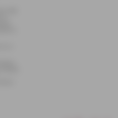
i ir 1000
u no
ūtiski
guldījumu,
 12, un
rtēšanas
 veidlapas
a Oskara