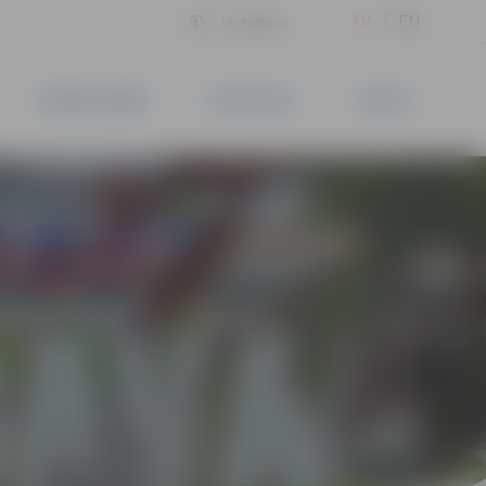
LV
EN
Iestatījumi
UZŅĒMĒJDARBĪBA
PAKALPOJUMI
KONTAKTI