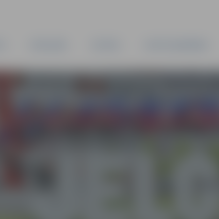
TA
PAŠVALDĪBA
IESTĀDES
KAPITĀLSABIEDRĪBAS