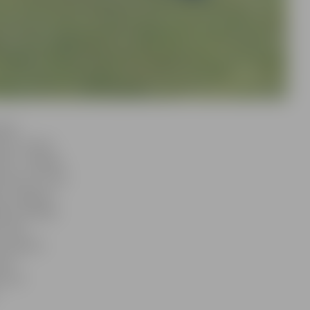
ības
ram, varbūt
āds – kopējas
 laukumu, kurā
sta Jelgavas
anas nodaļas
 Jānis
ir gatavs
zēt
kursā