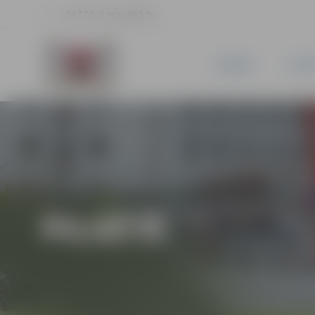
24.7 °C, 3 m/s, 46.5 %
JAUNUMI
PILSĒ
PILSĒTĀ