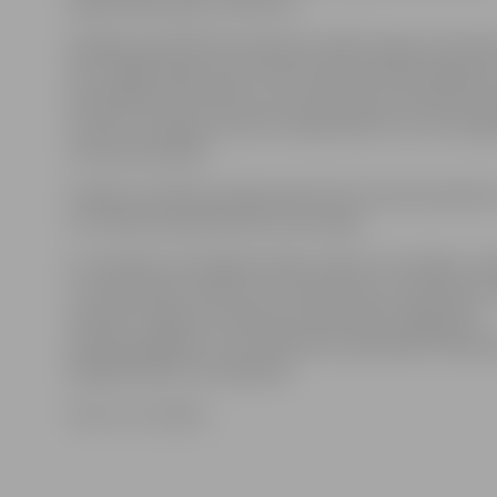
organizācijas, gan uzņēmumi.
Kopējais paredzētais projekta budžets ideju īstenošana
eiro. Labāko ideju autori varēs saņemt līdzfinansējum
pašvaldības līdz 250 eiro savu aktivitāšu īstenošanai. B
uzsvērt, ka idejas autoram ir jāiesaistās arī ar savu ie
tostarp finansiālu.
Projektu pieteikumi jāiesniedz līdz 29. marta pulksten
tos vērtēs speciāla konkursa komisija.
Ar veselības veicināšanas ideju konkursa izstrādes, vē
un īstenošanas nolikumu var iepazīties un pieteikuma
aizpildīt Jelgavas Sociālo lietu pārvaldes mājaslapā
www.jslp.jelgava.lv vai Sociālo lietu pārvaldē Pulkvež
Kalpaka ielā 9, 115. kabinetā.
Foto: no JV arhīva