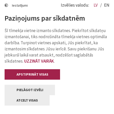
Izvēlies valodu:
LV
EN
Iestatījumi
Paziņojums par sīkdatnēm
Šī tīmekļa vietne izmanto sīkdatnes. Piekrītot sīkdatņu
izmantošanai, tiks nodrošināta tīmekļa vietnes optimāla
darbība. Turpinot vietnes apskati, Jūs piekrītat, ka
izmantosim sīkdatnes Jūsu ierīcē. Savu piekrišanu Jūs
jebkurā laikā varat atsaukt, nodzēšot saglabātās
sīkdatnes.
UZZINĀT VAIRĀK
.
APSTIPRINĀT VISAS
PIELĀGOT IZVĒLI
ATCELT VISAS