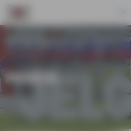
PILSĒTĀ