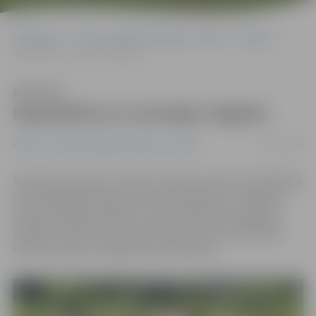
Sākumlapa
Portāla “Jelgavas Vēstnesis” arhīvs
Pilsētā
Iepazīstina ar savvaļas zirgiem
Klausīties
Iepazīstina ar savvaļas zirgiem
05/06/2016
Pilsētā
Portāla “Jelgavas Vēstnesis” arhīvs
Žurnāla «Ilustrētā Junioriem» jūnija numurā ir publikācija
par dabiskajām pļavām, pie kurām pieder arī Jelgavas
Lielupes palienes pļavas un tajā mītošie savvaļas zirgi.
Vairāk uzzināt par zirgu dzīvi raksta autorei palīdzēja
Pilssalas zirgu uzraugs Einārs Nordmanis.