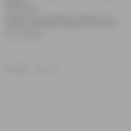
pilsētas
apmeklētājiem.
Jāpiebilst, ka savvaļas zirgus barot nedrīkst, lai viņi
nepierastu pie palīdzības un spētu izdzīvot arī ziemā.
Foto: no JV arhīva
Drukāt
Dalīties