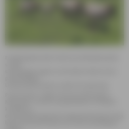
Publikācijā galvenokārt stāstīts par dabiskajām pļavām
un tajās
sastopamajiem augiem un dzīvniekiem. Raksta autore
pati apmeklējusi
Lielupes palienes pļavas, jo tajās mīt savvaļas zirgi.
Pirmie 16 zirgi uz Jelgavu tika atvesti 2007. gadā no
Nīderlandes – ērzelis ar septiņām ķēvēm un vairākiem
kumeļiem un
divi atsevišķi dzīvojoši ērzeļi. Tagad pļavā dzīvojot 67 zirgi.
Īpaši izcelts ērzelis Pūpols, kas ir viens no aktīvākajiem