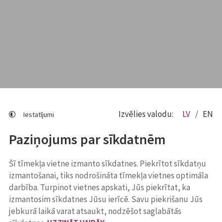
Izvēlies valodu:
LV
EN
Iestatījumi
Paziņojums par sīkdatnēm
Šī tīmekļa vietne izmanto sīkdatnes. Piekrītot sīkdatņu
izmantošanai, tiks nodrošināta tīmekļa vietnes optimāla
darbība. Turpinot vietnes apskati, Jūs piekrītat, ka
izmantosim sīkdatnes Jūsu ierīcē. Savu piekrišanu Jūs
jebkurā laikā varat atsaukt, nodzēšot saglabātās