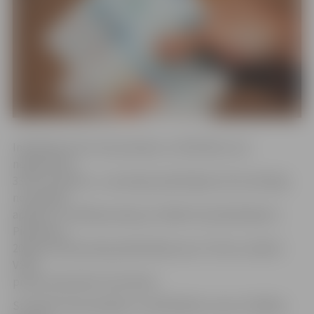
Indeksētas tiks visas pensijas un atlīdzības, kas
nepārsniedz
332 eiro apmēru, un pensijas palielinājums būs atkarīgs
no pensijas
apmēra. Jo lielāka pensija, jo lielāks tās palielinājums.
Piemēram,
200 eiro liela pensija palielināsies par 3,72 eiro, skaidro
VSAA
preses sekretāre Iveta Daine.
Savukārt tām pensijām un atlīdzībām, kuras ir lielākas