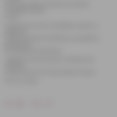
iedzīvotāju ienākuma nodoklis, kas samazina
izmaksājamo pensijas
summu.
Indeksētas tiks vecuma, invaliditātes, izdienas un
apgādnieku
zaudējuma pensijas un atlīdzības, kuras piešķirtas
(pārrēķinātas)
līdz 2016. gada 30. septembrim.
Jāatgādina, ka valsts pensijas un atlīdzības tiek
indeksētas
saskaņā ar likuma «Par valsts pensijām» 26. pantu.
Foto: no JV arhīva
Drukāt
Dalīties