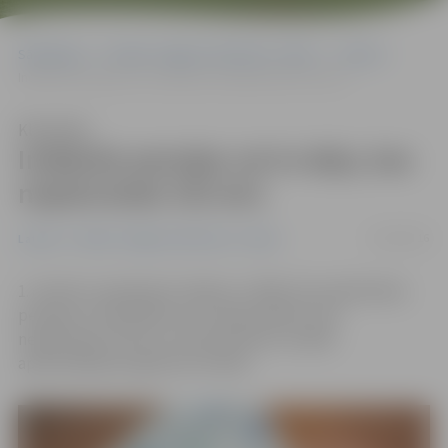
Sākumlapa
Portāla “Jelgavas Vēstnesis” arhīvs
Latvijā
Indeksēs pensijas vai to daļu, kas nepārsniedz 332 eiro
Klausīties
Indeksēs pensijas vai to daļu, kas
nepārsniedz 332 eiro
01/09/2016
Latvijā
Portāla “Jelgavas Vēstnesis” arhīvs
1. oktobrī, piemērojot indeksu 1,0186, tiks palielinātas
pensijas un atlīdzības vai to daļu apmērs, kas
nepārsniedz 332 eiro, informē Valsts sociālās
apdrošināšanas aģentūra (VSAA).