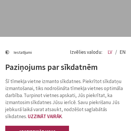
Izvēlies valodu:
LV
EN
Iestatījumi
Paziņojums par sīkdatnēm
Šī tīmekļa vietne izmanto sīkdatnes. Piekrītot sīkdatņu
izmantošanai, tiks nodrošināta tīmekļa vietnes optimāla
darbība. Turpinot vietnes apskati, Jūs piekrītat, ka
izmantosim sīkdatnes Jūsu ierīcē. Savu piekrišanu Jūs
jebkurā laikā varat atsaukt, nodzēšot saglabātās
sīkdatnes.
UZZINĀT VAIRĀK
.