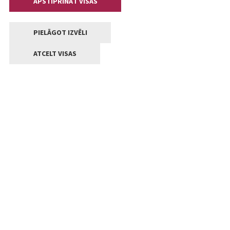
APSTIPRINĀT VISAS
PIELĀGOT IZVĒLI
ATCELT VISAS
Kontakti
Jelgavas valstpilsētas pašvaldība
Lielā iela 11, Jelgava, LV-3001
+371 63005522
pasts@jelgava.lv