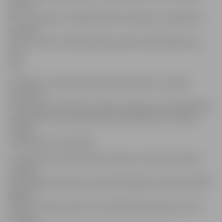
par 332
eiro, ar indeksu 1,0186 indeksēs tikai daļu no piešķirtās
summas –
332 eiro, kā rezultātā pensijas apmērs palielināsies par
6,18
eiro.
Izņēmums ir politiski represētās personas, I grupas
invalīdi un
Černobiļas atomelektrostacijas avārijas seku likvidēšanas
dalībnieki, kuriem pensijas tiks indeksētas ar indeksu
1,0186
neatkarīgi no to apmēra.
Indeksēts tiks tikai pensijas apmērs, neņemot vērā pie
pensijas
piešķirtās piemaksas (par apdrošināšanas stāžu līdz 1996.
gadam)
apmēru. Jāņem vērā, ka no indeksētās pensijas var tikt
ieturēts