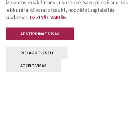
izmantosim sīkdatnes Jūsu ierīcē. Savu piekrišanu Jūs
jebkurā laikā varat atsaukt, nodzēšot saglabātās
sīkdatnes.
UZZINĀT VAIRĀK
.
APSTIPRINĀT VISAS
PIELĀGOT IZVĒLI
ATCELT VISAS
Kontakti
Jelgavas valstpilsētas pašvaldība