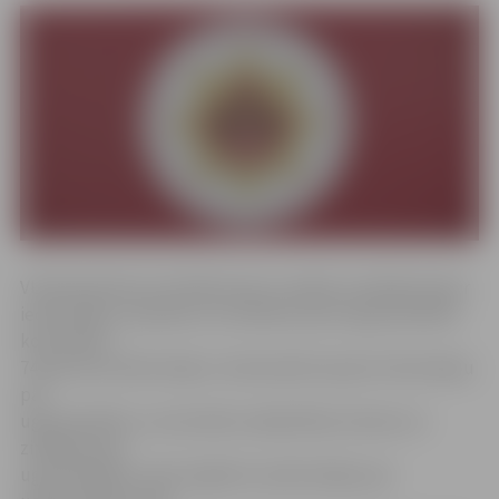
VUGD pārstāve Inta Palkavniece norāda, ka pētījumā par
iedzīvotāju uzskatiem un attieksmi pret ugunsdrošību
konstatēts –
74 procenti iedzīvotāju ir ieinteresēti saņemt informāciju
par
ugunsdrošību. Lai veicinātu sabiedrības interesi un
zināšanas par
ugunsdrošību, kā arī izglītotu iedzīvotājus par