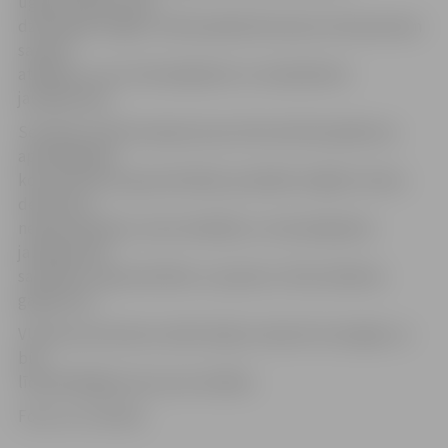
ugunsdrošību tieši
dzīvojamās mājās, VUGD piedāvā ikvienam interesentam
saņemt
atbildes uz sev interesējošiem un neskaidriem
jautājumiem.
Sestdien VUGD amatpersonas informatīvā pasākuma
apmeklētājus
konsultēs par ugunsdrošības prasībām mājoklī, dūmu
detektoru
nepieciešamību, kā arī atbildēs uz interesējošiem
jautājumiem
saistībā ar ugunsdrošību un pareizu rīcību ārkārtas
gadījumos.
VUGD aicina ikvienu iedzīvotāju izmantot šo iespēju un
būt
līdzatbildīgiem par savu drošību.
Foto: no JV arhīva