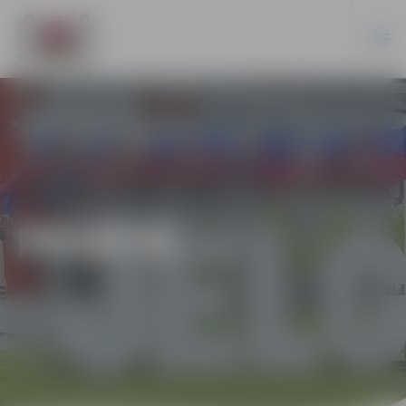
PILSĒTĀ