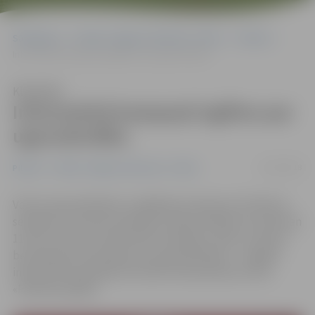
Sākumlapa
Portāla “Jelgavas Vēstnesis” arhīvs
Pilsētā
Informatīvā kampaņā izglītos par ugunsdrošību
Klausīties
Informatīvā kampaņā izglītos par
ugunsdrošību
21/03/2018
Pilsētā
Portāla “Jelgavas Vēstnesis” arhīvs
Valsts ugunsdzēsības un glābšanas dienests (VUGD) šo
sestdien, 24. martā, septiņās Latvijas pilsētās no pulksten
11 līdz 14 īstenos informatīvo kampaņu «Nāc un saņem
bezmaksas konsultāciju par ugunsdrošību!». Jelgavā
informatīvais pasākums notiks tirdzniecības centrā
«Pilsētas pasāža».