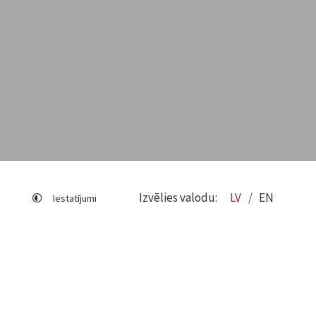
Izvēlies valodu:
LV
EN
Iestatījumi