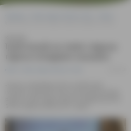
Sākumlapa
Portāla “Jelgavas Vēstnesis” arhīvs
Pilsētā
Īpašā stendā var ziedot Jelgavas reģiona trūcīgajiem mazuļiem
Klausīties
Īpašā stendā var ziedot Jelgavas
reģiona trūcīgajiem mazuļiem
01/04/2016
Pilsētā
Portāla “Jelgavas Vēstnesis” arhīvs
«Maxima» veikalā Rīgas ielā 11a uzstādīts īpašs
interaktīvs ziedošanas stends, kurā saziedotie līdzekļi
papildus nonāks Jelgavas reģiona trūcīgajām ģimenēm.
Stends Jelgavā atradīsies līdz 1. maijam.