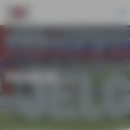
PILSĒTĀ