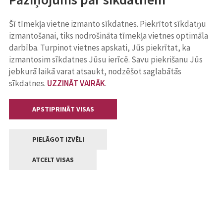
Šī tīmekļa vietne izmanto sīkdatnes. Piekrītot sīkdatņu
izmantošanai, tiks nodrošināta tīmekļa vietnes optimāla
darbība. Turpinot vietnes apskati, Jūs piekrītat, ka
izmantosim sīkdatnes Jūsu ierīcē. Savu piekrišanu Jūs
jebkurā laikā varat atsaukt, nodzēšot saglabātās
sīkdatnes.
UZZINĀT VAIRĀK
.
APSTIPRINĀT VISAS
PIELĀGOT IZVĒLI
ATCELT VISAS