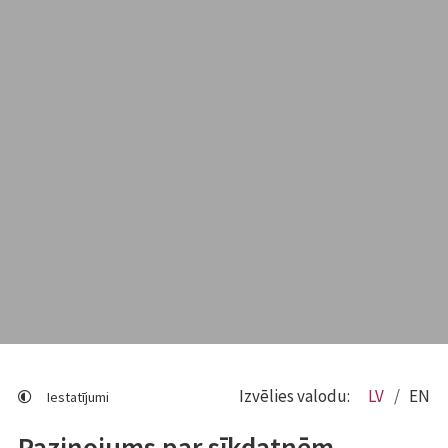
Izvēlies valodu:
LV
EN
Iestatījumi
Paziņojums par sīkdatnēm