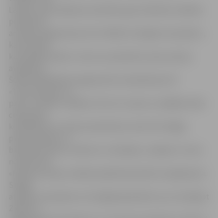
Latvijā – gan ziedojumu kastītēs, gan izvēloties veikalos
produktus
ar īpašu programmas zīmi «Palīdzi trūcīgiem mazuļiem»,
kas nozīmē,
ka ražotājs ziedos 1 centu no produkta cenas mazuļu
atbalstam.
Šobrīd labdarības programmā ir iesaistījusies AS
«Tukuma piens» ar
pienu un kefīru «Baltais» 2%, AS «Laima» ar dažāda veida
cepumiem,
konfektēm un citiem produktiem, kā arī SIA «Rīgas
piensaimnieks» ar
biezpiena sieriņu «Kārums» multipaku, ziedojot 1 centu
no katra SIA
«Maxima Latvija» veikalos pārdotā produktu iepakojuma.
Sniegt
atbalstu mazuļiem no trūcīgām ģimenēm var, arī ziedojot
Ziedot.lv