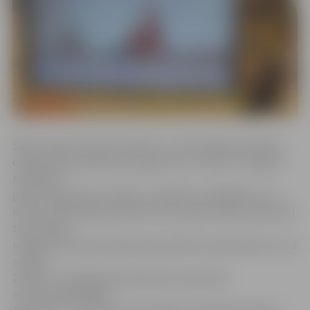
Šāds stends izvietots Ziedot.lv un SIA «Maxima Latvija»
organizētās labdarības programmas «Palīdzi trūcīgiem
mazuļiem»
gaitā. Programmas mērķis ir palīdzēt ap 2000 bērnu no
maznodrošinātām ģimenēm visā Latvijā. Atbalsts ģimenei
tiek sniegts
nedēļu pirms bērna kopšanas pabalsta saņemšanas, jo, kā
norāda
Ziedot.lv vadītāja Rūta Dimanta, šis periods
maznodrošinātajām