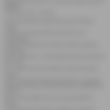
mājas lapā www.ziedot.lv un zvanot pa ziedojumu tālruni
90067004
(maksa par zvanu – 1,42 eiro).
Februārī labdarības programmas ietvaros «Maxima
Latvija»
veikalos visā Latvijā saziedoti 19 101,53 eiro. No
saziedotajiem
līdzekļiem 16 015,82 eiro saziedots veikalu ziedojumu
kastītēs pie
kasēm, 2911,45 eiro – no pārdotajiem akcijas produktiem,
bet 174,26
eiro – īpašā interaktīvā ziedošanas stendā, kas janvārī
atradās
Ogrē. Ar labdarības organizācijas Ziedot.lv un reģionālo
organizāciju atbalstu februārī palīdzēts jau 996 bērniem
līdz divu
gadu vecumam Rīgā un 28 citās Latvijas pilsētās un
ciemos,
izsniedzot 1252 autiņbiksīšu un 995 piena maisījumu