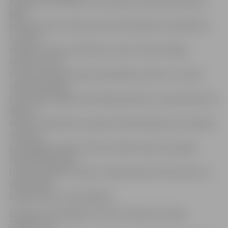
ģimenēm ir finansiāli viskritiskākais. Šajā laikā projekta
gaitā
ģimenēm katru mēnesi tiek nodrošinātas autiņbiksītes
un piena
maisījumi 16 eiro vērtībā, kas sedz vienas nedēļas
izdevumus šīm
mazulim ikdienā nepieciešamajām precēm. Lai varētu
sniegt palīdzīgu
roku visām akcijā iesaistītajām ģimenēm, nepieciešami 32
000 eiro
mēnesī. Labdarības programmā līdzdarbojas arī projekta
vēstnese
psiholoģijas zinātņu doktore Diāna Zande, jaunajām
māmiņām dažādos
Latvijas reģionos sniedzot nepieciešamo informatīvo un
emocionālo
atbalstu bērnu audzināšanā.
Ziedojumus iespējams veikt SIA «Maxima Latvija»
veikalos visā