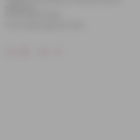
iepakojumus,
informē «Maxima Latvija».
Foto: no akcijas organizatoru arhīva
Drukāt
Dalīties