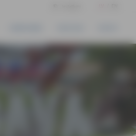
LV
EN
Iestatījumi
UZŅĒMĒJDARBĪBA
PAKALPOJUMI
KONTAKTI