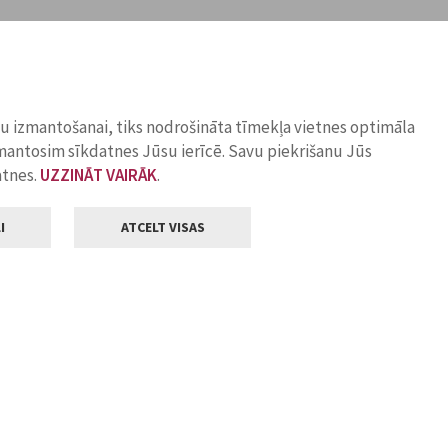
ņu izmantošanai, tiks nodrošināta tīmekļa vietnes optimāla
zmantosim sīkdatnes Jūsu ierīcē. Savu piekrišanu Jūs
atnes.
UZZINĀT VAIRĀK
.
I
ATCELT VISAS
Klientu apkalpošana
ilsētas pašvaldība
Darba laiks
, Jelgava, LV-3001
Pirmdienās
8.00 - 18.00