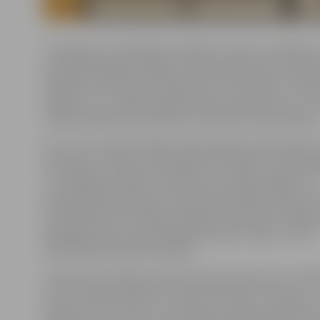
«Piedaloties mobilitātes projektā, 14 mūsu audzēkņi u
pasniedzēji pabija Itālijā, kur pilnveidoja savas profes
zināšanas. Šī brauciena laikā akcents tika likts uz dizai
idejām, lai uz mēbeļu izgatavošanu paraudzītos no ci
norāda tehnikuma direktores vietnieks Uldis Sokolovs
Par to, kas redzēts Itālijā, pastāstīja gan pasniedzējs, 
audzēkņi. «Visa brauciena laikā cauri vijās tas, ka pats 
ir izstrādājuma ideja, materiāls nav svarīgs. Itālijā ir arī
speciālas laboratorijas, kurās tiek ģenerētas idejas. Vē
ka itāļi mēdz personalizēt mēbeles, piemēram, kādas 
bija galdiņš, kas vizuāli atgādināja veļas knaģi,» stāsta
pasniedzējs Māris Blumbergs.
«Galvenais secinājums pēc apmaiņas brauciena uz Itālij
ka viss ir jāredz pašam, lai izprastu būtību. Protams, tu
mācīties, lasīt, bet tas nav tas pats, kad pats piedzīvo