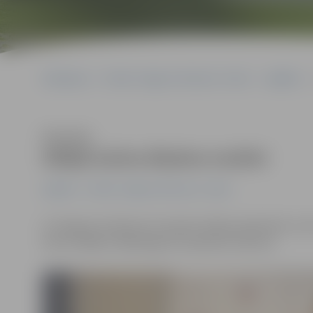
Sākumlapa
Portāla “Jelgavas Vēstnesis” arhīvs
Izglītība
Klausīties
Itālijā izzina dizaina nozīmi
Izglītība
Portāla “Jelgavas Vēstnesis” arhīvs
14 Jelgavas tehnikuma topošie mēbeļu galdnieki un di
divas nedēļas Itālijā apguvuši papildu prasmes.