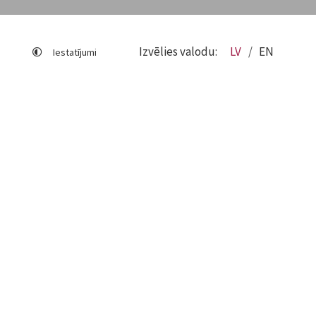
Izvēlies valodu:
LV
EN
Iestatījumi
Lapas karte
Viegli lasīt
Sociālo mediju lietošana