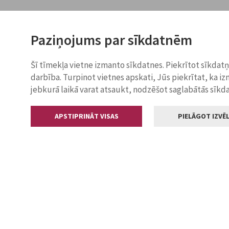
Paziņojums par sīkdatnēm
Šī tīmekļa vietne izmanto sīkdatnes. Piekrītot sīkdat
darbība. Turpinot vietnes apskati, Jūs piekrītat, ka i
jebkurā laikā varat atsaukt, nodzēšot saglabātās sīkd
APSTIPRINĀT VISAS
PIELĀGOT IZVĒL
Kontakti
Jelgavas valstp
Lielā iela 11