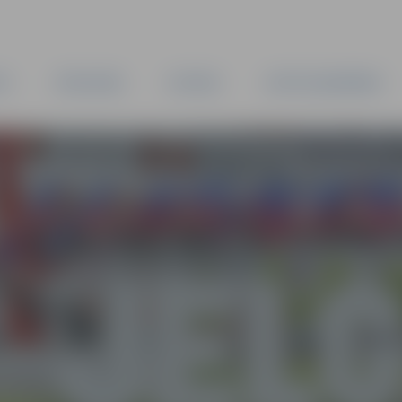
TA
PAŠVALDĪBA
IESTĀDES
KAPITĀLSABIEDRĪBAS