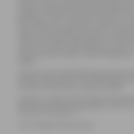
klātienē,» saka 3. kursa audzēknis Mairis Maldžus. Viņš 
ka Itālijā ir citādāka attieksme pret kokapstrādi kā noz
galdniekiem, turklāt tur speciālisti kooperējas. «Te, La
katrs strādā par sevi un grib to lietu uztaisīt no nulles 
beigām,» tā viņš. Redzētais Itālija apliecina, ka kokaps
roku rokā arī ar programmēšanu, gaismu un skaņas e
mākslas novirzieniem. Lai gan Itālijā dizains un stils ir s
vērtības, jaunieši secinājuši: ne vienmēr sarežģītākais i
labākais.
Pieredzes brauciena laikā Itālijā Jelgavas tehnikuma 
apskatīja vairākas pilsētas, tostarp pabija Milānā, ka
par modes un dizaina meku, muzejus un izstādes.
Jāpiebilst, ka Jelgavas tehnikumā šajā mācību gadā 
galdnieka profesiju apgūst 48 audzēkņi: 1. kursā – 12, 2
11, 3. kursā – 14, 4. kursā – 11.
Foto: no Jelgavas tehnikuma arhīva