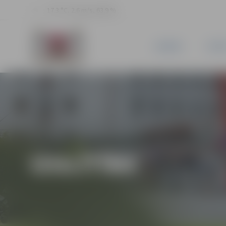
17.3 °C, 2.6 m/s, 63.9 %
JAUNUMI
PILSĒ
IZGLĪTĪBA