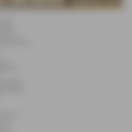
n divi
ionālās
nu, stilu,
ta skatpunkta,»
.
gan
galvenais
l novēroju,
gultas galā
u man ir,
 vari
 visu