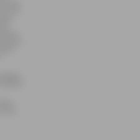
novērojis,
ari, pret
tvijā,
līdz
trāde iet
lementiem,
tabilas
r
delegācija
s uzskatāma
mēbeļu
. kursā –