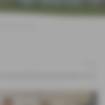
Itālijā izzina dizaina nozīmi
12/02/2016
vi viņu pasniedzēji šodien saņēma apliecinājumu tam, ka