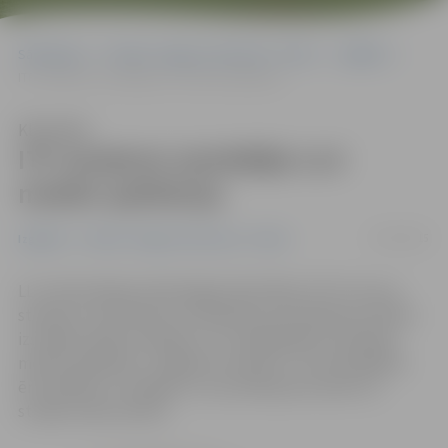
Sākumlapa
Portāla “Jelgavas Vēstnesis” arhīvs
Izglītība
ITF students izstrādājis LLU mobilo aplikāciju
Klausīties
ITF students izstrādājis LLU
mobilo aplikāciju
27/05/2015
Izglītība
Portāla “Jelgavas Vēstnesis” arhīvs
LLU Informācijas tehnoloģiju fakultātes (ITF) 4. kursa
students Jans Pavlovs no Dobeles sava bakalaura darba
izstrādes laikā izveidojis LLU studējošajiem noderīgu
mobilo aplikāciju «Jelgavas students», kurā iespējams
ērti piekļūt e-studijām, LLU portāla jaunumiem un
studiju vides kartēm.