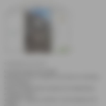
www.jelgavasvestnesis.lv
LLU Informācijas tehnoloģiju
fakultātes (ITF) 4. students Jans Pavlovs no Dobeles
sava bakalaura
darba izstrādes laikā izveidojis LLU studējošajiem
noderīgu mobilo
aplikāciju «Jelgavas students», kurā iespējams ērti
piekļūt