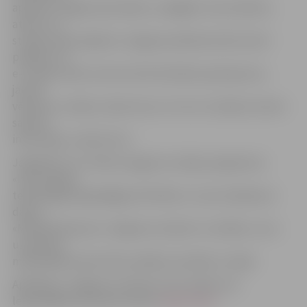
apskatīt Jelgavas pils plānu, navigējot to pa stāviem,
atrast LLU
studiju vides objektus Jelgavas pilsētas kartē, kā arī
piekļūt LLU
e-studiju videi, kurā var lasīt aktuālos paziņojumus,
jaunās
vēstules, studiju uzdevumus un citu ar studiju kursiem
saistīto
informāciju, raksta llu.lv.
Jāpiebilst, ka J.Pavlovs apguvis studiju programmu
«Informācijas
tehnoloģijas ilgtspējīgai attīstībai» un savu bakalaura
darbu
«Mobilā lietojuma «Jelgavas students» izstrāde», kuru
uzrakstījis
mācībspēka Gata Vītola vadībā, aizstāvēs 1. jūnijā.
Aplikāciju «Jelgavas students» bez maksas var
lejupielādēt interneta vietnē
«App Store»
.