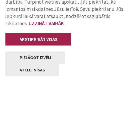
darbība. Turpinot vietnes apskati, Jūs piekrītat, ka
izmantosim sīkdatnes Jūsu ierīcē. Savu piekrišanu Jūs
jebkurā laikā varat atsaukt, nodzēšot saglabātās
sīkdatnes.
UZZINĀT VAIRĀK
.
APSTIPRINĀT VISAS
PIELĀGOT IZVĒLI
ATCELT VISAS
Kontakti