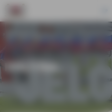
IZGLĪTĪBA