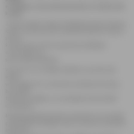
e-studijām, LLU portāla jaunumiem un studiju vides
kartēm.
J.Pavlovs atklāj, ka ideja izstrādāt šādu lietotni radusies,
izpētot situāciju pasaules augstākās izglītības telpā un
secinot,
ka tikai vienai no desmit pasaulē prestižākajām
universitātēm nav
savas mobilās aplikācijas.
Viņš atzīst, ka, izstrādājot aplikāciju, necenties tajā
iekļaut
visu iespējamo LLU studentiem noderīgo informāciju,
bet atlasījis
tikai pašu svarīgāko un no mobilajām ierīcēm biežāk
izmantojamo.
Mobilajā aplikācijā lietotāji var iepazīties ar LLU portālā
publicētajām jaunākajām ziņām un Notikumu kalendāra
ierakstiem,