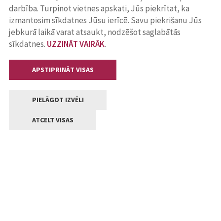
darbība. Turpinot vietnes apskati, Jūs piekrītat, ka
izmantosim sīkdatnes Jūsu ierīcē. Savu piekrišanu Jūs
jebkurā laikā varat atsaukt, nodzēšot saglabātās
sīkdatnes.
UZZINĀT VAIRĀK
.
APSTIPRINĀT VISAS
PIELĀGOT IZVĒLI
ATCELT VISAS
Kontakti