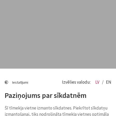
Izvēlies valodu:
LV
EN
Iestatījumi
Paziņojums par sīkdatnēm
Šī tīmekļa vietne izmanto sīkdatnes. Piekrītot sīkdatņu
izmantošanai, tiks nodrošināta tīmekļa vietnes optimāla