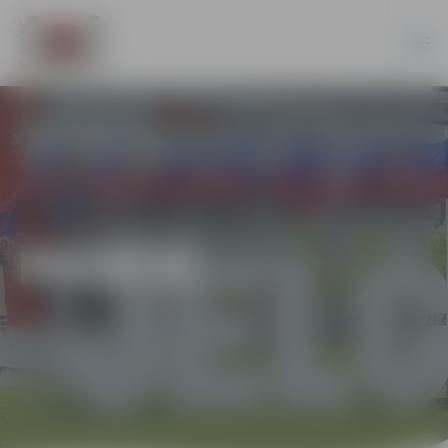
PILSĒTĀ