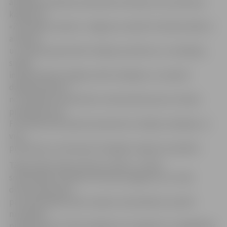
apmeklēt pārtikas amatnieku festivālu, kas notiks pie
kafejnīcas
«Zemnieka cienasts» Jelgavas novadā. Festivāla mērķis ir
atraktīvi
un radoši popularizēt vietējos produktus un ražotājus,
sniegt
interesentiem iespēju satikt ražotājus un, baudot
dažādos ēdienus
no vietējiem produktiem, klausīsieties jauno mūziķu
priekšnesumos.
Festivālā varēs iepazīt piecdesmit vietējos ražotājus un
viņu
produkciju no deviņiem Zemgales reģiona novadiem.
Tāpat ekskursijas maršruts vedīs uz «ZELT»
smiltsērkšķu svētkiem Platones pagastā, kur varēs
doties ekskursijā
pa smiltsērkšķu dārzu kopā ar saimniekiem, baudīt
muzikālus
priekšnesumus. Būs iespējams arī nogaršot un iegādāties