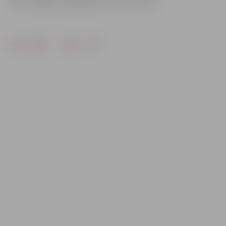
Foto: Jelgavas reģionālais Tūrisma centrs
Drukāt
Dalīties