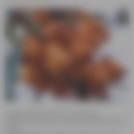
Jelgavas reģionālā Tūrisma centra pārstāvis
Reinis Reimanis informē, ka ekskursijas dalībniekiem būs
iespēja