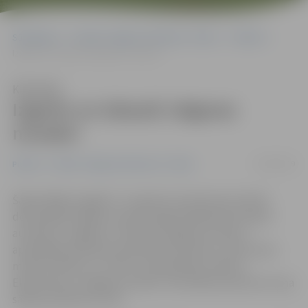
Sākumlapa
Portāla “Jelgavas Vēstnesis” arhīvs
Pilsētā
Izgaršo un izbaudi Jelgavas novadu!
Klausīties
Izgaršo un izbaudi Jelgavas
novadu!
13/08/2019
Pilsētā
Portāla “Jelgavas Vēstnesis” arhīvs
Šajā nedēļas nogalē, 17. augustā, interesenti aicināti
doties gides Signes Lūsiņas organizētajā ekskursijā ar
autobusu «Izgaršo un izbaudi Jelgavas novadu»,
apmeklējot pārtikas amatnieku festivālu, Lielvircavas
muižas svētkus un «ZELT» smiltsērkšķu svētkus.
Ekskursija no Jelgavas Svētās Trīsvienības baznīcas torņa
sāksies pulksten 12.30.