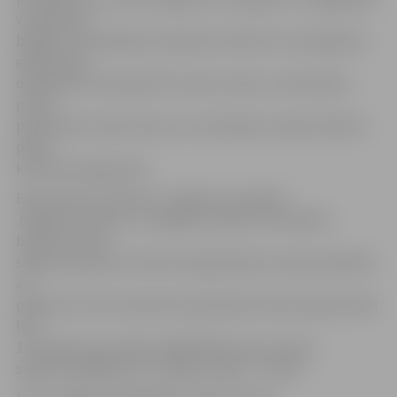
vitamīniem
bagāto smiltsērkšķu produkciju. Maršruta turpinājumā
ekskursijas
dalībnieki varēs iepazīt Vircavas muižu un tās skaisto
parku,
paviesoties Lielvircavā, kur norisināsies muižas svētki ar
plašu
kultūras programmu.
Ekskursija ar autobusu «Izgaršo un izbaudi
Jelgavas novadu» no Jelgavas Svētās Trīsvienības
baznīcas torņa
sāksies pulksten 12.30, bet atgriešanās turpat paredzēta
ap
pulksten 21.30. Interesenti pietiekties ekskursijai aicināti
līdz
15. augustam pa tālruni 28677630 vai pa e-pastu
signe.lusina@inbox.lv. Dalības maksa – 10 eiro.