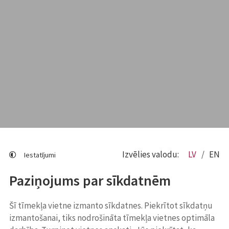
Izvēlies valodu:
LV
EN
Iestatījumi
Paziņojums par sīkdatnēm
Šī tīmekļa vietne izmanto sīkdatnes. Piekrītot sīkdatņu
izmantošanai, tiks nodrošināta tīmekļa vietnes optimāla