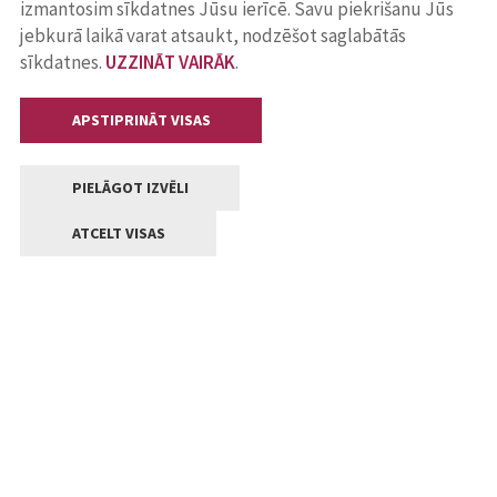
izmantosim sīkdatnes Jūsu ierīcē. Savu piekrišanu Jūs
jebkurā laikā varat atsaukt, nodzēšot saglabātās
sīkdatnes.
UZZINĀT VAIRĀK
.
APSTIPRINĀT VISAS
PIELĀGOT IZVĒLI
ATCELT VISAS
Kontakti
Jelgavas valstpilsētas pašvaldība