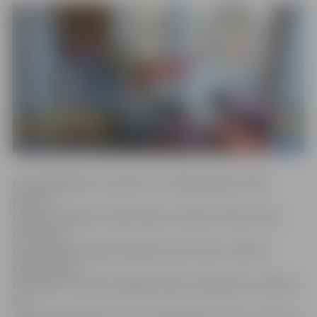
Pamatizglītības 1. posmā (1.–6. klašu grupā) «Zelta
graudu»
saņēma Jelgavas 4. sākumskola. «Ņemot vērā, ka mēs
esam liela
skola, lēmām aprīkot papildu sporta zāli,» stāsta 4.
sākumskolas
direktores vietniece Daiga Kravale, skaidrojot, ka skolā ir
trīs