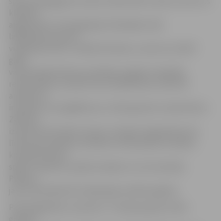
sporta pedagogi, bet sporta zālē vadīt stundu uzreiz trīs
klasēm ir
apgrūtinoši. «Par iegūtajiem līdzekļiem mēs
labiekārtosim jaunu
vingrošanas zāli,» norāda D.Kravale, uzsverot, ka 2017.
gada
vasarā telpā ierīkota ventilācija, šogad turpināsies
remontdarbi, savukārt tiem noslēdzoties, zāle tiks
aprīkota ar
inventāru, kas iegādāts par «Zelta grauda» naudas balvu.
Zālē tiks
izvietotas 20 zviedru sienas, trīs garie vingrošanas soli,
līdzsvara pussfēras, hanteles, lecamauklas, bumbas,
komandu lentes,
spēle «Izpletnis», grīdas marķieri un cits inventārs.
Plānots,
jauno zāli atklās līdz nākamajam mācību gadam.
Pamatizglītības 2. posmā (7.–9. klašu grupā) «Zelta
graudu»