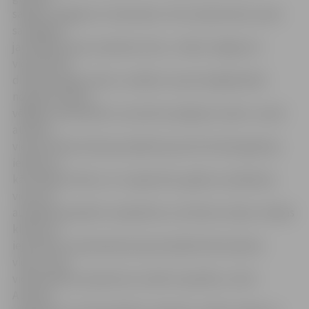
saņēma Jelgavas 4. vidusskola. «Par naudas balvu esam
sarūpējuši
jauniešiem jaunu atpūtas vietu,» stāsta Jelgavas 4.
vidusskolas
direktors Agris Celms, norādot, ka par kopējā darbā
nopelnīto balvu
vēlējies nodrošināt to, kas būtu pieejams visiem. Jaunā
atpūtas
vieta atrodas skolas jaunajā korpusā otrā stāva gaiteņa
ielokā un,
kā norāda A.Celms, tur ir gana ērta, gaiša un patīkama
vieta, lai
audzēkņi pavadītu starpbrīžus un brīvās stundas. «Mazās
klasītes ir
iejutušās un pieradušas pie jauniekārtotās atpūtas
vietas, taču
vidusskolēnu paradumus mainīt ir grūtāk,» atzīst
A.Celms,