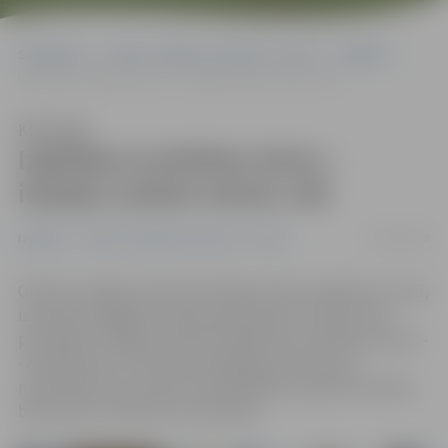
Sākumlapa
Portāla “Jelgavas Vēstnesis” arhīvs
Izglītība
Izglītības kvalitātes balva – iespēja uzlabot skolas vidi
Klausīties
Izglītības kvalitātes balva –
iespēja uzlabot skolas vidi
02/02/2018
Izglītība
Portāla “Jelgavas Vēstnesis” arhīvs
Oktobrī Jelgavā notika Skolotāju dienas pasākums, kurā,
izvērtējot pagājušā mācību gada darbu, skolām tika
pasniegtas Jelgavas pilsētas izglītības kvalitātes balvas –
«Zelta graudi». Portāls www.jelgavasvestnesis.lv
noskaidroja, kā izmantota pašvaldības piešķirtā naudas
balva piecu tūkstošu eiro apmērā.