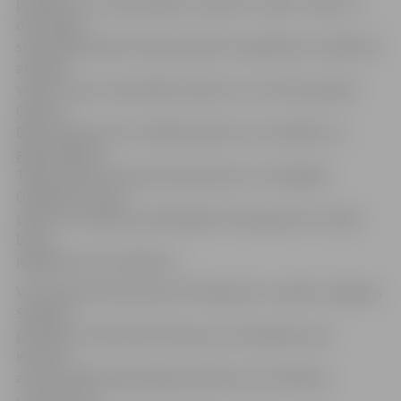
piebilstot, ka vidusskolēni, ieradumu vadīti, tiekas un
drūzmējas
skolas garderobē. Skolas direktors papildina, ka nākotnē
atpūtas
vietā ir iecere nodrošināt televizoru, kurā tiks palaisti
CNN un
BBC kanāli, kā arī uzstādīt plauktus ar žurnāliem un
galda spēlēm.
Tāpat pavasarī laukumā starp skolu un Zemgales
Olimpisko centru
plānots uzstādīt par 2016. gadā «Zelta grauda» naudas
balvu
iegādātos āra trenažierus.
Vidusskolas klašu grupā «Zelta graudu» saņēma Jelgavas
Spīdolas
ģimnāzija. «Pateicoties balvai, jau īstenojām savas
ieceres,»
atzīst Spīdolas ģimnāzijas direktore Ilze Vilkārse,
uzsverot, ka