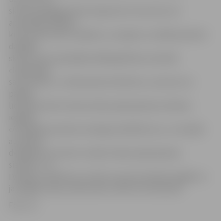
skolas pedagogi devās ceļojumā uz Kurzemi, kur
apmeklēja dažādus
kultūrvēsturiskus objektus, viesojās un smēlās pieredzi
dažādās
skolās, kā arī piedalījās tālākizglītības seminārā.
«Ieguldījām
savos kadros,» izvēli pamato direktore, uzsverot, ka
pārējie
līdzekļi izlietoti skolas zāles apskaņošanas sistēmas
iegādei.
«Aicinājām jauniešus iesniegt priekšlikumus, un ieradās
audzēkņu
delegācija, ierosinot uzlabot zāles apskaņošanas
sistēmu,» tā
I.Vilkārse, piebilstot, ka līdz ar jaunas tehnikas iegādi un
jaudīgāku skaņu zālē varētu notikt arī kinoseansi.
Foto: JV