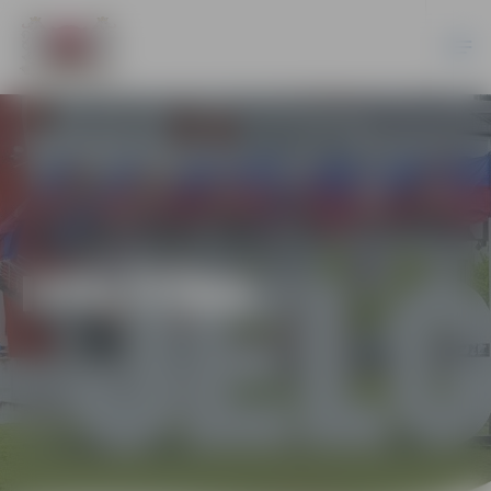
IZGLĪTĪBA