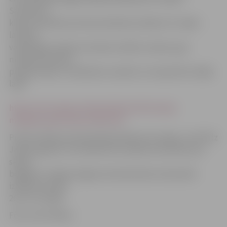
Savukārt 9.
klases skolēniem pirmais eksāmens sāksies 23. maijā –
latviešu
valodā (gan skolās ar latviešu mācību valodu, gan
mazākumtautību
programmās). Ar eksāmenu sarakstu var iepazīties mājas
lapā
http://izm.izm.gov.lv/aktualitates/informacija-
medijiem/parb-darbi-2012.html
Pirmie izlaidumi pamatskolās sāksies 30. maijā, un vēl līdz
Jāņiem gandrīz visi skolēni būs saņēmuši atestātu par
skolas
beigšanu. Vienīgi Jelgavas Amatniecības vidusskolā
izlaidumi notiks
26. un 27. jūnijā.
Foto: Ivars Veiliņš