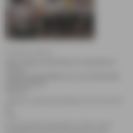
Ilze Knusle-Jankevica
Šodien Jelgavas skolās devītos un divpadsmitos
zvans uz
stundām aicināja pēdējo reizi, un jau nākamnedēļ
sāksies eksāmenu
maratons.
Jāpiebilst, ka dažās skolās Pēdējais zvans tika iezvanīts
jau
vakar.
Pirmais eksāmens šogad sāksies 22. maijā – tas būs
centralizētais angļu valodas eksāmens 12. klasei.