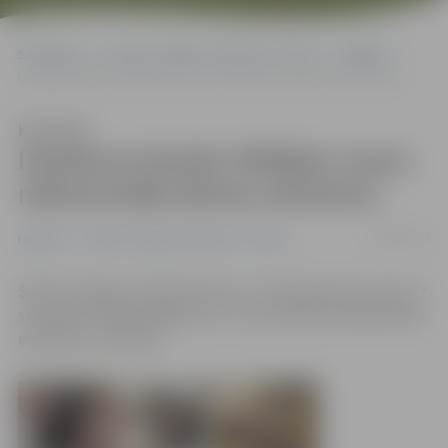
Sākumlapa
Portāla “Jelgavas Vēstnesis” arhīvs
Izglītība
Izlaiduma klasēm Pēdējais zvans; nākamnedēļ sāksies eksāmeni
Klausīties
Izlaiduma klasēm Pēdējais zvans;
nākamnedēļ sāksies eksāmeni
18/05/2012
Izglītība
Portāla “Jelgavas Vēstnesis” arhīvs
Šodien Jelgavas skolās devītos un divpadsmitos zvans uz
stundām aicināja pēdējo reizi, un jau nākamnedēļ sāksies
eksāmenu maratons.