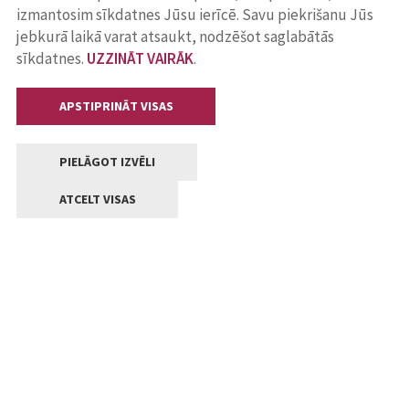
izmantosim sīkdatnes Jūsu ierīcē. Savu piekrišanu Jūs
jebkurā laikā varat atsaukt, nodzēšot saglabātās
sīkdatnes.
UZZINĀT VAIRĀK
.
APSTIPRINĀT VISAS
PIELĀGOT IZVĒLI
ATCELT VISAS
Kontakti
Jelgavas valstpilsētas pašvaldība