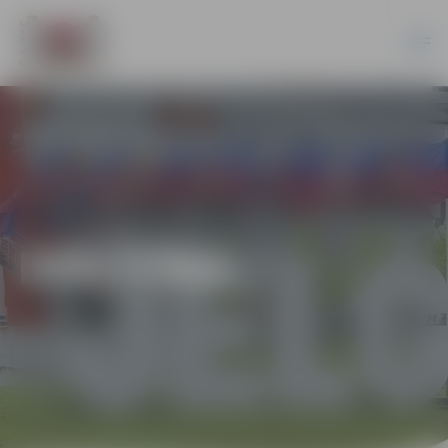
IZGLĪTĪBA