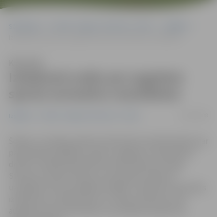
Sākumlapa
Portāla “Jelgavas Vēstnesis” arhīvs
Izglītība
Izlaidumā sveiks par augstiem sporta normatīvu rezultātiem
Klausīties
Izlaidumā sveiks par augstiem
sporta normatīvu rezultātiem
12/06/2008
Izglītība
Portāla “Jelgavas Vēstnesis” arhīvs
Šodien, 12. jūnijā, pulksten 16 kultūras namā atestātu par
pamatskolas izglītību saņems Jelgavas 4. vidusskolas
devītie. Izlaidumā īpaši tiks sveikti absolventi Inga
Staņuna un Dairis Zariņš, kuri pavasara semestrī
uzvarējuši «Druvas spēkavota līgā». Savukārt vidusskolas
izlaidumā, 21. jūnijā, balvu no «Fazer maiznīcas» par
augstiem sporta normatīvu rezultātiem saņems arī