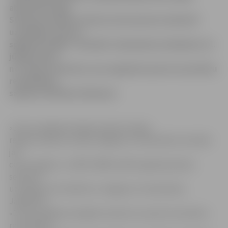
absolventi Inga
Staņuna un Dairis Zariņš, kuri pavasara semestrī
uzvarējuši «Druvas
spēkavota līgā». Savukārt vidusskolas izlaidumā, 21.
jūnijā, balvu
no «Fazer maiznīcas» par augstiem sporta normatīvu
rezultātiem
saņems arī Modris Okmanis.
«Druvas spēkavota līga» piecās Latvijas
reģionu skolās, tostarp Jelgavas 4. vidusskolā, norisinās
jau
ceturto gadu, un 2007./2008. mācību gada pavasara
semestrī
uzvarējuši trīs skolēni no Jelgavas 4. vidusskolas.
Jāpiebilst,
«Druvas spēkavota līgā ik semestri ar sporta normatīvu
rezultātiem