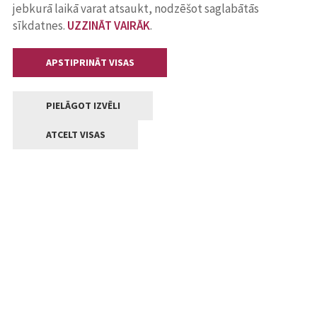
jebkurā laikā varat atsaukt, nodzēšot saglabātās
sīkdatnes.
UZZINĀT VAIRĀK
.
APSTIPRINĀT VISAS
PIELĀGOT IZVĒLI
ATCELT VISAS
Kontakti
Jelgavas valstpilsētas pašvaldība