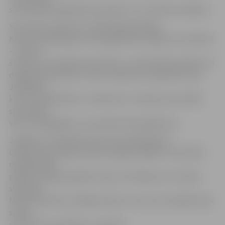
savā starpā neklātienē sacenšas 9. un 12. klašu audzēkņi.
SIA «Fazer maiznīcas» mārketinga vadītāja
Kristīne Grīnberga uzteic jelgavnieku augstos rezultātus
– kaut arī
šī skola ir ar mūzikas novirzienu, 4. vidusskolas devītie un
divpadsmitie allaž ir «Fazer maiznīcas» apsveikto vidū.
Jāpiebilst,
ka, arī noslēdzoties 1. semestrim, I.Staņunas rezultāti
sportā bija
vieni no labākajiem, un jauniete tika apbalvota.
Jelgavas 4. vidusskolas sporta skolotāja Dace
Dombrovska atklāj, ka pēc iespējas labākus rezultātus
neapšaubāmi
palīdz sasniegt regulāri treniņi. «Piemēram, 12. klases
skolnieks
Modris Okmanis trenējas boksā, un tas arī veicinājis labus
sporta
normatīvu rezultātus,» viņa teic.