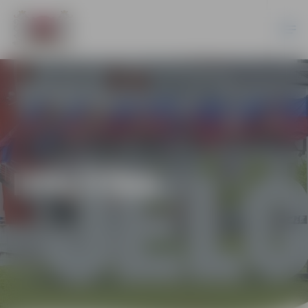
IZGLĪTĪBA