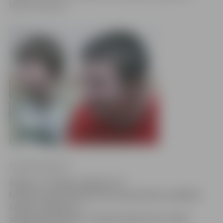
Modris Okmanis.
Sintija Čepanone
Šodien, 12. jūnijā, pulksten 16
kultūras namā atestātu par pamatskolas izglītību
saņems Jelgavas 4.
vidusskolas devītie. Izlaidumā īpaši tiks sveikti