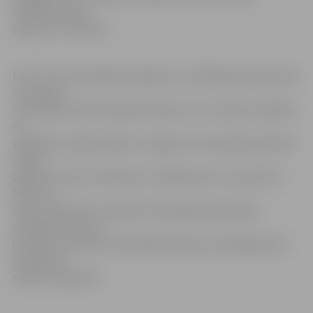
skolnieces Ieva
Lejiņa un I.Staņuna.
FOTO: «Druvas spēkavota līgā», kur neklātienē par sporta
normatīvu
rezultātiem savā starpā sacenšas 9. un 12. klašu audzēkņi
no
vairākām Latvijas skolām, Jelgavas 4. vidusskolas skolēni
allaž ir
apbalvoto vidū. Piemēram, noslēdzoties 1. semestrim,
balvu no
«Fazer maiznīcas» saņēma arī divpadsmitās klases
skolnieks Viesturs
Okmanis, savukārt viņa brālis Modris par sasniegumiem
sportā tiks
sveikts izlaidumā.