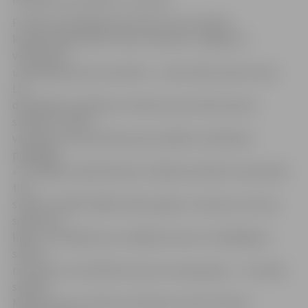
Portāls www.jelgavasvestnesis.lv jau rakstīja,
ka gada sākumā SIA «Fazer maiznīca» Jelgavas 4.
vidusskolai
uzdāvināja sporta inventāru – sešus lielos sporta solus.
Lai
dāvināšanas pasākums izvērstos par īstiem sporta
svētkiem, skolā
viesojās un draudzības sporta spēlē ar skolēniem
piedalījās
«TTT/Rīga» basketbolistes. Pasākuma laikā 4. vidusskolā
tika
sveikti arī 2007./2008. mācību gada 1. semestra «Druvas
spēkavota
līgas» uzvarētāji, kas uzrādījuši vienus no labākajiem
sporta
normatīvu rezultātiem sava vecuma grupās, – 12. klases
skolēni
Maija Roziņa un Viesturs Okmanis, kā arī 9. klases