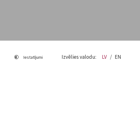
Izvēlies valodu:
LV
EN
Iestatījumi