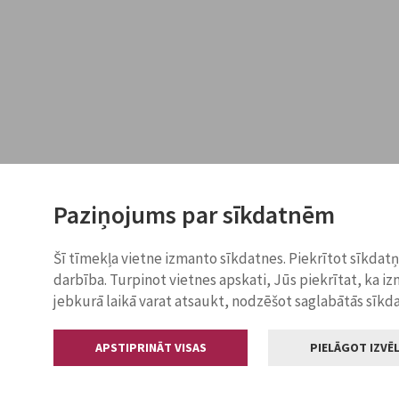
Paziņojums par sīkdatnēm
Šī tīmekļa vietne izmanto sīkdatnes. Piekrītot sīkdat
darbība. Turpinot vietnes apskati, Jūs piekrītat, ka i
jebkurā laikā varat atsaukt, nodzēšot saglabātās sīkd
APSTIPRINĀT VISAS
PIELĀGOT IZVĒL