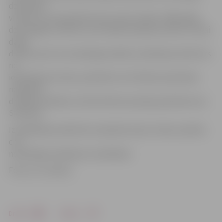
dzimušam
vīrietim, kurš iepriekš četras reizes tiesāts. 1982. gadā
dzimušajam vīrietim, kurš tiesāts septiņas reizes un tikai
dažas
dienas pirms šo noziedzīgo darbību izdarīšanas atbrīvots
no
ieslodzījuma vietas, piemērots ar brīvības atņemšanu
nesaistīts
drošības līdzeklis, informē Valsts policijas pārstāve Ieva
Sietniece.
Izmeklēšanas laikā tiks noskaidrota abu vīriešu saistība
citu
noziedzīgo nodarījumu izdarīšanā.
Foto: no JV arhīva
Drukāt
Dalīties