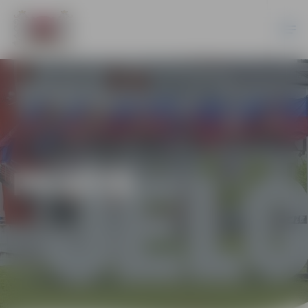
PILSĒTĀ