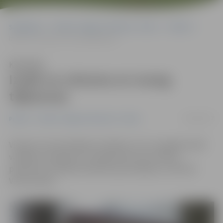
Sākumlapa
Portāla “Jelgavas Vēstnesis” arhīvs
Pilsētā
Iznāk no cietuma un nozog tējkannas
Klausīties
Iznāk no cietuma un nozog
tējkannas
04/01/2017
Pilsētā
Portāla “Jelgavas Vēstnesis” arhīvs
Vienam no aizturētajiem vīriešiem, kuri Jaungada naktī
vairākiem veikaliem un kafejnīcām izsita stiklus,
piemērots drošības līdzeklis apcietinājums, informē
Valts policija.