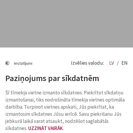
Izvēlies valodu:
LV
EN
Iestatījumi
Paziņojums par sīkdatnēm
Šī tīmekļa vietne izmanto sīkdatnes. Piekrītot sīkdatņu
izmantošanai, tiks nodrošināta tīmekļa vietnes optimāla
darbība. Turpinot vietnes apskati, Jūs piekrītat, ka
izmantosim sīkdatnes Jūsu ierīcē. Savu piekrišanu Jūs
jebkurā laikā varat atsaukt, nodzēšot saglabātās
sīkdatnes.
UZZINĀT VAIRĀK
.