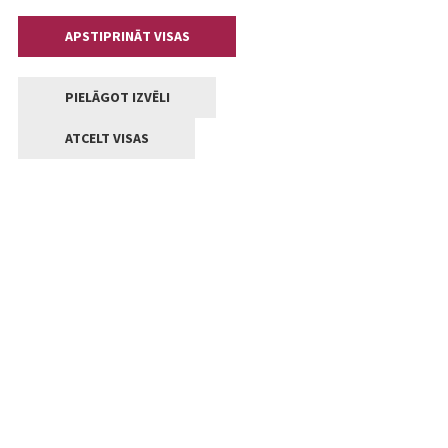
APSTIPRINĀT VISAS
PIELĀGOT IZVĒLI
ATCELT VISAS
Kontakti
Jelgavas valstpilsētas pašvaldība
Lielā iela 11, Jelgava, LV-3001
+371 63005522