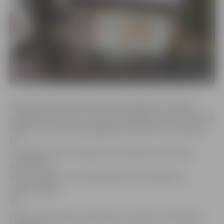
Abi vīrieši ne vien izsituši stiklus kafejnīcai un diviem
veikaliem, bet vienu no tiem arī apzaguši, aiznesot četras
tājkannas. Portāls www.jelgavasvestnesis.lv jau rakstīja,
ka
Jaungadā naktī stikli bija izsisti veikaliem «Kanclera
nams» Pasta
ielā un «Gaļas nams» Akadēmijas ielā un kafejnīcai
«Karīna» Raiņa
ielā.
Drošības līdzeklis apcietinājums piemērots 1972. gadā