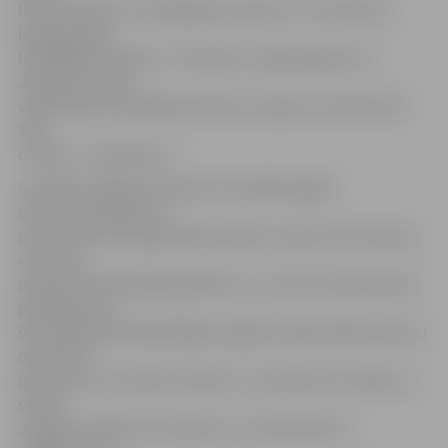
līdz šim daudz nestrādājošo jauniešu arī izmantojuši
iespēju gada
laikā iegūt profesiju. «Piemēram, šajā programmā
Jelgavas Amatu
vidusskolā metinātāja profesiju ir ieguvuši vairāk nekā
160
cilvēku,» tā direktore.
Savukārt Jelgavas tehnikums piedāvā apgūt
autoatslēdznieka un
pirmo reizi arī kokapstrādes iekārtu operatora profesiju.
«Līdz šim
programmā mācījām galdniekus, taču pēc darba devēju
pieprasījuma
šoreiz gada laikā piedāvājam apgūt kokapstrādes iekārtu
operatora
profesiju, kas vairāk orientēta uz rūpniecisko ražošanu,»
stāsta
Jelgavas tehnikuma direktore Janīna Rudzīte,