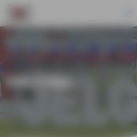
IZGLĪTĪBA