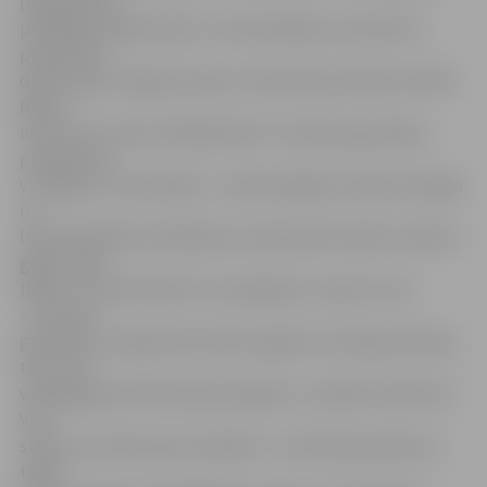
programmas,
piedāvājot iegūt kādu no 32 profesijām, kas šobrīd ir
pieprasītas
darba tirgū. Jelgavas Amatu vidusskolas direktore Edīte
Bišere
informē, ka viņas vadītajā skolā «Jauniešu garantijas»
programmā
var apgūt trīs profesijas – pavāra palīga, konditora palīga
un
lokmetinātāja metināšanā ar mehanizēto iekārtu aktīvās
gāzes vidē
(MAG). «Šobrīd darām visu iespējamo, lai pie mums
«Jauniešu
garantijas» programmā varētu apgūt arī šuvēja profesiju,
taču tam
vēl jāsagaida oficiāls apstiprinājums,» piebilst direktore.
Viņa
stāsta, ka interese par projektu «Jauniešu garantija» ir,
tāpat