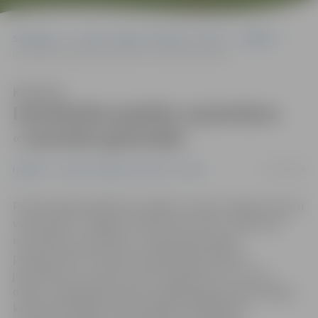
Sākumlapa
Portāla “Jelgavas Vēstnesis” arhīvs
Izglītība
Izsludināta papildu uzņemšana «Jauniešu garantijā»
Klausīties
Izsludināta papildu uzņemšana
«Jauniešu garantijā»
13/07/2018
Izglītība
Portāla “Jelgavas Vēstnesis” arhīvs
Profesionālās izglītības iestādēs, tostarp Jelgavas Amatu
vidusskolā un Jelgavas tehnikumā, līdz 31. augustam
izsludināta uzņemšana «Jauniešu garantijas»
programmās. Ar Eiropas Sociālā fonda atbalstu
jauniešiem vecumā no 17 līdz 29 gadiem, kuri ir bez
darba, Jelgavā gada laikā ir iespēja apgūt pavāra palīga,
konditora palīga, lokmetinātāja metināšanā ar