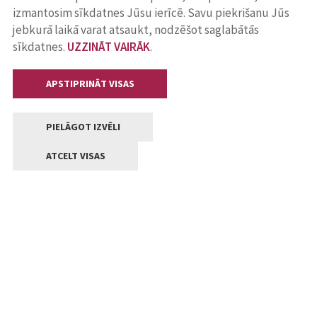
izmantosim sīkdatnes Jūsu ierīcē. Savu piekrišanu Jūs
jebkurā laikā varat atsaukt, nodzēšot saglabātās
sīkdatnes.
UZZINĀT VAIRĀK
.
APSTIPRINĀT VISAS
PIELĀGOT IZVĒLI
ATCELT VISAS
Kontakti