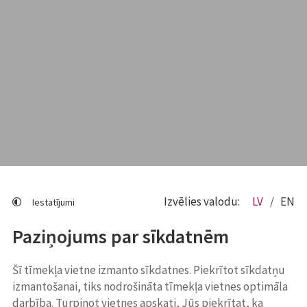
Izvēlies valodu:
LV
EN
Iestatījumi
Paziņojums par sīkdatnēm
Šī tīmekļa vietne izmanto sīkdatnes. Piekrītot sīkdatņu
izmantošanai, tiks nodrošināta tīmekļa vietnes optimāla
darbība. Turpinot vietnes apskati, Jūs piekrītat, ka