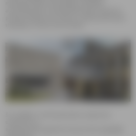
mehanizēto iekārtu aktīvās gāzes vidē (MAG),
autoatslēdznieka un kokapstrādes iekārtu operatora
profesiju. Mācības ir bez maksas, turklāt jaunieši saņem
stipendiju no 70 līdz 115 eiro mēnesī.
Šis ir pēdējais «Jauniešu garantijas» programmas
uzsaukums, un
nākamajā mācību gadā tiks īstenotas tikai viengadīgās