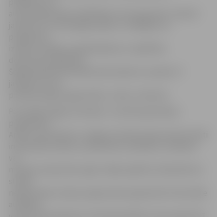
piebilstot, ka
autoatslēdznieka kvalifikācija ir ļoti pieprasīta. «Nereti
jaunieši, kuri attiecīgā jomā jau ir strādājuši, šo
programmu
izmanto zināšanu papildināšanai un izglītības
dokumenta iegūšanai.
Šogad jūnijā autoatslēdznieka diplomu saņēma 17
jaunieši, kuri šo
profesiju apguva gada laikā,» stāsta J.Rudzīte.
Par iespēju apgūt profesijas «Jauniešu garantijas»
programmā
Amatu vidusskolā un Jelgavas tehnikumā jaunieši aicināti
interesēties skolās. Lai pieteiktos mācībām, vienlaikus
var
mācīties vakarskolā, iegūt vidējo izglītību tālmācībā vai
studēt
nepilna laika studiju programmās augstskolā. Potenciālie
audzēkņi
var būt reģistrējušies arī Nodarbinātības valsts aģentūrā