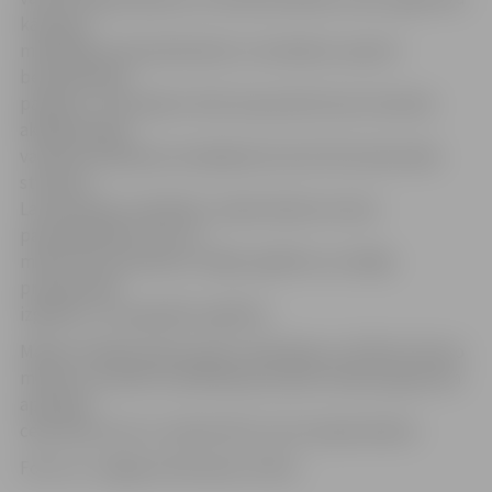
kā darba
meklētāji vai bezdarbnieki un vienlaikus saņemt
bezdarbnieka
pabalstu. Taču jāņem vērā, ka jaunieši nevar atrasties
akadēmiskajā
vai bērna kopšanas atvaļinājumā, kā arī būt pilna laika
studenti.
Lai pieteiktos mācībām, nepieciešama vismaz
pamatizglītība, bet var
mācīties arī jaunieši ar vidējo izglītību vai vidējo
profesionālo
izglītību, vai augstāko izglītību.
Mācību laikā jaunieši saņem stipendiju no 70 līdz 115 eiro
mēnesī, savukārt kvalifikācijas prakses laikā programma
apmaksā
ceļa izdevumus un naktsmītni, ja tas nepieciešams.
Foto: no «Jelgavas Vēstneša» arhīva