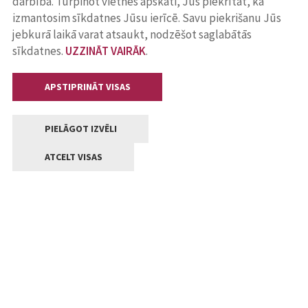
darbība. Turpinot vietnes apskati, Jūs piekrītat, ka
izmantosim sīkdatnes Jūsu ierīcē. Savu piekrišanu Jūs
jebkurā laikā varat atsaukt, nodzēšot saglabātās
sīkdatnes.
UZZINĀT VAIRĀK
.
APSTIPRINĀT VISAS
PIELĀGOT IZVĒLI
ATCELT VISAS
Kontakti