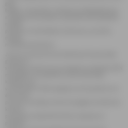
gada
beigām,» tā speciālists, skaidrojot, ka šādā gadījumā, ja
atvieglojums tiks piešķirts, pašvaldība veiks aprēķinātā
nodokļa
pārrēķinu un iesniedzējam nosūtīs jaunu, precizēto,
nodokļa
maksāšanas paziņojumu.
Jāuzsver, ka janvāra domes sēdē deputāti apstiprināja
grozījumus
saistošajos noteikumos par atvieglojumu piešķiršanu NĪN
maksātājiem, tos papildinot ar jaunu iedzīvotāju
kategoriju, kas
var pretendēt uz NĪN atvieglojumu: ēku īpašnieki, kuru
ēkas atzītas
par valsts vai vietējas nozīmes aizsargājamo arhitektūras
kultūras
pieminekli, ja sabiedrībai šīs ēkas ir pieejamas no
publiskās