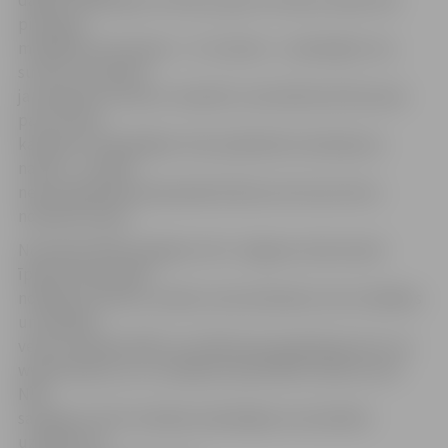
daļām norādītajos termiņos, gan arī avansa veidā, līdz
pirmajam
maksājuma termiņam – 31. martam – samaksājot visu
summu. Savukārt,
ja samaksas termiņi ir nokavēti, tad atbilstoši likumam
par termiņa
kavējumu maksātājam tiek aprēķināta nokavējuma
nauda – no laikā
nenomaksātā pamatparāda 0,05 procenti par katru
nokavēto dienu.
Nomaksāt NĪN iespējams SIA «Jelgavas nekustamā
īpašuma pārvalde»
norēķinu punktos, bankā, internetbankā, taču drošākais
un ērtākais
veids nomaksāt NĪN ir portālā www.epakalpojumi.lv vai
www.latvija.lv, jo tur pieejami pašvaldību banku konti
NĪN
samaksai, kā arī nodokļa maksātājam automātiski
uzrādās visa