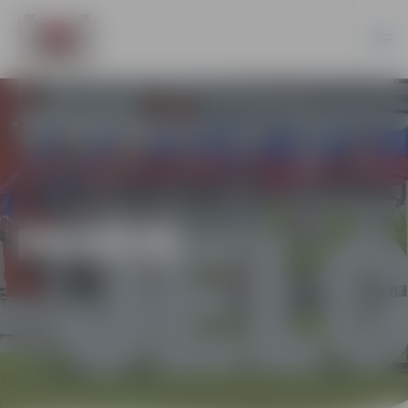
PILSĒTĀ