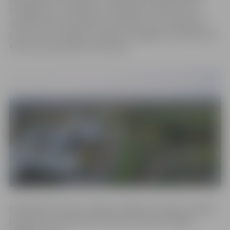
atvieglojumi, turpmāk uz atvieglojumu 90 procentu
apmērā varēs pretendēt arī personas, kuru īpašumā ir
par valsts vai vietējas nozīmes aizsargājamo arhitektūras
kultūras pieminekli atzītas ēkas.
Pašvaldības Finanšu nodaļas vadītājas vietnieks nodokļu
jautājumos Ingars Bušs informē, ka kopumā šogad