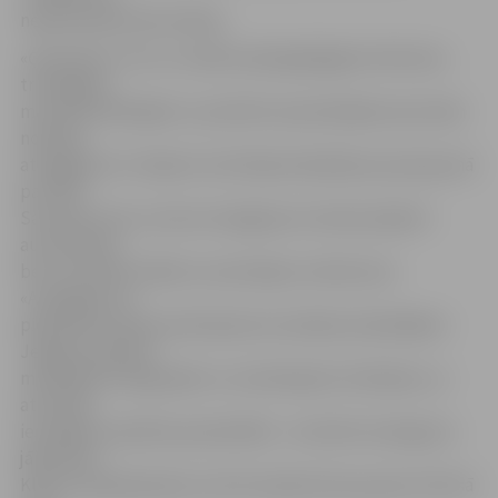
nepieciešamā informācija.
«Ģimenēm ar trīs un vairāk nepilngadīgajiem bērniem,
trūcīgajām,
maznodrošinātajām un politiski represētajām personām
nodokļa
atvieglojumi ir iekļauti izsūtītajā maksāšanas paziņojumā
par NĪN.
Savukārt tiem, kuriem atvieglojumi netiek piešķirti
automātiski,
bet viņi atbilst kādai no saistošajos noteikumos
«Atvieglojumu
piešķiršana nekustamā īpašuma nodokļa maksātājiem
Jelgavas pilsētā»
minētajām kategorijām un noteiktajiem kritērijiem, ar
attiecīgu
iesniegumu jāvēršas pašvaldībā – motivēts iesniegums
jāiesniedz
Klientu apkalpošanas centrā vai jānosūta pa pastu līdz šā