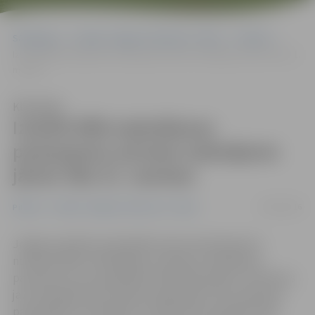
Sākumlapa
Portāla “Jelgavas Vēstnesis” arhīvs
Pilsētā
Izsūtīti NĪN maksāšanas paziņojumi; pirmais maksājums jāveic līdz 31.
martam
Klausīties
Izsūtīti NĪN maksāšanas
paziņojumi; pirmais maksājums
jāveic līdz 31. martam
26/02/2016
Pilsētā
Portāla “Jelgavas Vēstnesis” arhīvs
Jelgavas pilsētas pašvaldība nekustamā īpašuma
nodokļa (NĪN) maksātājiem izsūtījusi maksāšanas
paziņojumus par aprēķināto NĪN 2016. gadam. Līdztekus
jau ierastajām iedzīvotāju kategorijām, kam atbilstoši
pašvaldības saistošajiem noteikumiem pienākas NĪN