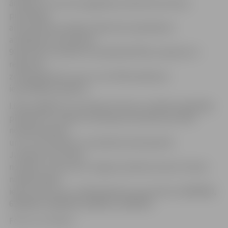
ārtelpas un tās tiek saglabātas atbilstoši kultūras
pieminekļu
aizsardzības prasībām. Šādu ēku īpašniekiem
atvieglojums paredzēts
90 procentu apmērā no aprēķinātā NĪN, ja īpašums ir
reģistrēts
zemesgrāmatā un par to nav NĪN parāda par
iepriekšējiem gadiem.
I.Bušs atgādina, ka saskaņā ar likumu nodokļa maksātāju
pienākums ir pašiem savlaicīgi interesēties par NĪN
nodokļa apmēru
un to, vai nodoklis ir nomaksāts pilnā apmērā.
Jautājumus par NĪN
nomaksu var precizēt Jelgavas pilsētas domes Finanšu
nodaļā Lielajā
ielā 11, 106., 107. un 108. kabinetā, vai pa tālruni 63005589,
63005491, 63005596, 63005552, 63005550.
Foto: no JV arhīva