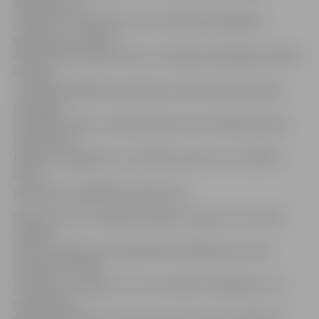
sagatavoti un
nosūtīti 33 734 NĪN par zemi un ēkām maksāšanas
paziņojumi, tostarp
4924 nosūtīti elektroniski uz nodokļa maksātāja norādīto
e-pastu.
«Ja NĪN maksāšanas paziņojuma saņemšanai nodokļa
maksātājs
norādījis e-pastu, tad paziņojums par nodokļa apmēru
tiek izsūtīts,
tiklīdz tas sagatavots, savukārt pa pastu uz norādīto
adresi
paziņojumu piegādā Latvijas Pasts.
NĪN par zemi un mājokli aprēķina uz gadu, un tas tiek
sadalīts
četros maksājumos: šogad NĪN maksāšanas termiņi
noteikti 31. marts,
16. maijs, 15. augusts un 15. novembris. Maksājumu var
veikt gan pa