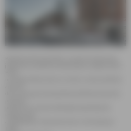
Paplašinot ekskursiju klāstu, no marta S.Lūsiņa aicina
jelgavniekus piedalīties ekspedīcijās pa Jelgavas ielām.
Pirmā
norisināsies Mātera ielā, kur ar bilžu un stāstu palīdzību
aptuveni
divu stundu garumā ekspedīcijas dalībnieki atdzīvinās
pirmskara
pilsētas ielu. Savukārt nākamajās ekspedīcijās būs
iespēja izzināt
arī Akadēmijas un Raiņa ielas vēsturi. Informācija par
tālāko