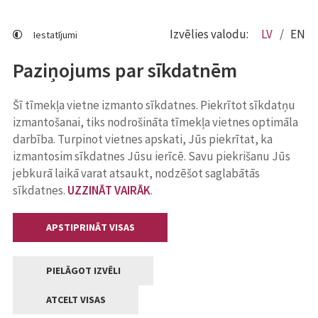
Izvēlies valodu:
LV
EN
Iestatījumi
Paziņojums par sīkdatnēm
Šī tīmekļa vietne izmanto sīkdatnes. Piekrītot sīkdatņu
izmantošanai, tiks nodrošināta tīmekļa vietnes optimāla
darbība. Turpinot vietnes apskati, Jūs piekrītat, ka
izmantosim sīkdatnes Jūsu ierīcē. Savu piekrišanu Jūs
jebkurā laikā varat atsaukt, nodzēšot saglabātās
sīkdatnes.
UZZINĀT VAIRĀK
.
APSTIPRINĀT VISAS
PIELĀGOT IZVĒLI
ATCELT VISAS