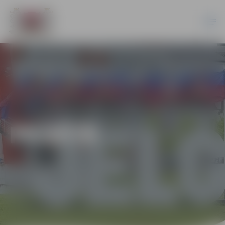
PILSĒTĀ