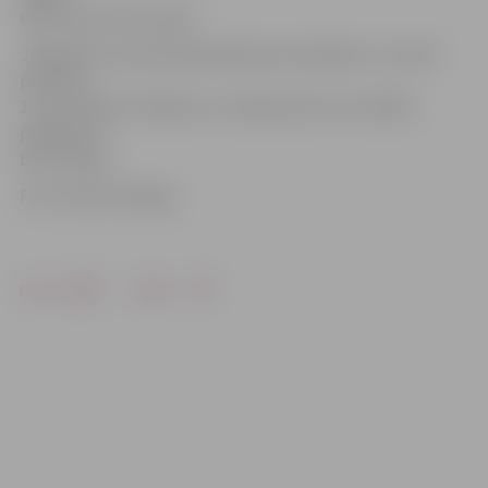
ekskursiju norisi sekos.
Jāpiebilst, ka pirmā ekspedīcija norisināsies 11. martā
pulksten
11 un startēs no Mātera un Lielās ielas stūra. Dalība
pasākumā –
bez maksas.
Foto: Santis Zībergs
Drukāt
Dalīties