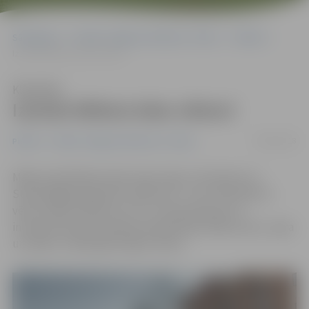
Sākumlapa
Portāla “Jelgavas Vēstnesis” arhīvs
Pilsētā
Izzinās Mātera ielas vēsturi
Klausīties
Izzinās Mātera ielas vēsturi
04/03/2018
Pilsētā
Portāla “Jelgavas Vēstnesis” arhīvs
Mātera ielā kādreiz bijis zirgu tirgus, fotosaloni un
Stefenhāgena grāmatu spiestuve – šie ir tikai daži no
vēsturiskiem faktiem, ko 11. martā pulksten 11
interesentiem bezmaksas ekspedīcijā «Mātera iela – gara
un plaša», atklās gide Signe Lūsiņa.