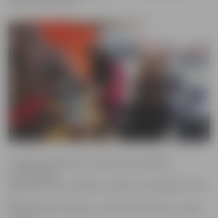
skolas Sarmas ielā 2.
«Pasākuma dalībnieki varēs klausīsies dažādas
humoristiskas
tautasdziesmas, piedalīties rotaļās, kā arī pagaršot vienu
no
būtiskākajiem Masļeņicas svētku elementiem ar rituāla