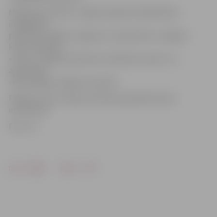
Masļeņicas svētkus Jelgavā organizē Sabiedrības
integrācijas
pārvalde, atbalsta Jelgavas 2. pamatskola, Jelgavas
krievu biedrība
«Istok», Jelgavas baltkrievu biedrība «Ļanok» un
apvienības
«Brīvprātīgie Jelgavai» jaunieši.
Pasākumu bez maksas aicināts apmeklēt ikviens
interesents.
Foto: JV
Drukāt
Dalīties