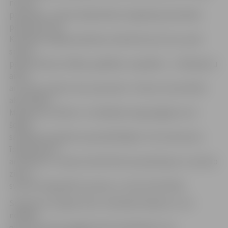
nozīmi –
pankūkas,» stāsta Sabiedrības integrācijas pārvaldes
pārstāve Evika
Kaufelde. Apaļās pankūkas simbolizē sauli, kas, spoži
spīdot,
padara dienas siltākas, gaišākas un garākas – ar Masļeņicu
aiziet
arī ziema, dodot vietu pavasarim. «Viena no iecienītām
aktivitātēm
Masļeņicas svētkos ir vizināšanās zirga pajūgā, ko arī
šogad
sarūpēsim pasākuma apmeklētājiem. Visi interesenti,
īpaši ģimenes
ar bērniem, ir laipni aicināti līksmi pavadīt garo un auksto
ziemu,
sveicinot ilgi gaidīto pavasari,» aicina E.Kaufelde.
Saskaņā ar senajām slāvu tradīcijām Masļenicu svin
nedēļas
garumā, katrai nedēļas dienai piedēvējot savu