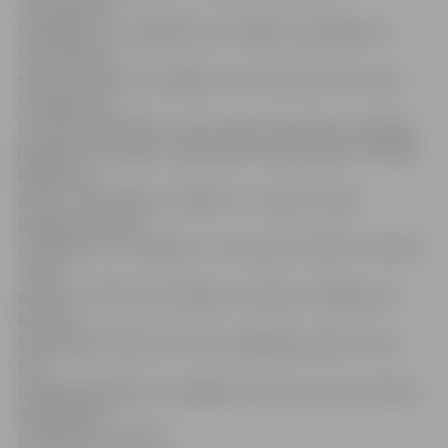
«Sievasmātes
vakarēšanu», un šajā dienā ar atbildes apmeklējumu
sievasmāte ar
saviem radiem un draugiem iet ciemos pie znota, taču
sestajā dienā
ir svaines vakarēšana – ejot ciemos pie svaines, vedeklai
jāizpatīk vīra māsai ar dāvaniņām vai gardumiem. Pēdējā
Masļeņicas
dienā – «Piedošanas svētdienā» – pieņemts lūgt
piedošanu visiem
radiniekiem un draugiem, uz ko parasti atbild ar vārdiem:
«Dievs
piedos!». Svētku kulminācija ir atvadas no Masļeņicas,
kad tiek
sadedzināta lielā salmu lelle, tādējādi pavadot ziemu
līdz
nākamajam gadam un sagaidot pavasari un sauli, skaidro
Sabiedrības
integrācijas pārvaldē.