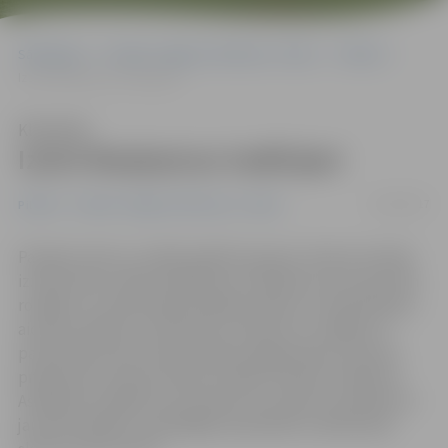
Sākumlapa
Portāla “Jelgavas Vēstnesis” arhīvs
Pilsētā
Izzini Masļeņicas tradīcijas!
Klausīties
Izzini Masļeņicas tradīcijas!
15/02/2017
Pilsētā
Portāla “Jelgavas Vēstnesis” arhīvs
Pavadot ziemu un sākot gaidīt pavasari, ikviens aicināts
izzināt slāvu svētku Masļeņicas tradīcijas, kas ar jautrām
rotaļām un tradicionālo pankūku ēšanu uz kopā būšanu
aicinās svētdien, 26. februārī. Pulksten 12 Jelgavas 2.
pamatskolas aktu zālē mazākos jelgavniekus ar jaunu
programmu priecēs teātra studija «Poteha» Vladimira
Astapenko vadībā, bet pulksten 13 svētki turpināsies ar
jautrām spēlēm un garšīgām pankūkām stadionā pie