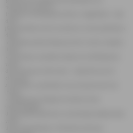
nosaukumu, nozīmi un
tradīcijas. Pirmā Masļeņicas diena ir «Sagaidīšana» – šajā
dienā
jācep pankūkas, kā arī no salmiem un citiem pieejamiem
dabas
materiāliem jāveido Masļeņicas lelle. Tai seko «Saspēles
diena»,
kurā visi dejo un piedalās rotaļās, bet trešā Masļeņicas
svētku
diena saukta par «Kārumnieci» – šajā dienā znots iet
ciemos pie
sievasmātes uz pankūkām, kuras viņš pats pirms tam
izcepis.
«Svinēšanā» jeb «Plašajā ceturtdienā» visiem
saimnieciskajiem
darbiem jābūt padarītiem, lai atlikušajās nedēļas dienās
varētu
līksmi svinēt Masļeņicu. Piektdiena saukta par