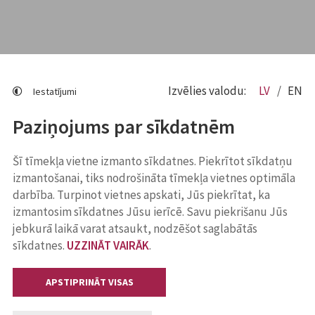
Izvēlies valodu:
LV
EN
Iestatījumi
Paziņojums par sīkdatnēm
Šī tīmekļa vietne izmanto sīkdatnes. Piekrītot sīkdatņu
izmantošanai, tiks nodrošināta tīmekļa vietnes optimāla
darbība. Turpinot vietnes apskati, Jūs piekrītat, ka
izmantosim sīkdatnes Jūsu ierīcē. Savu piekrišanu Jūs
jebkurā laikā varat atsaukt, nodzēšot saglabātās
sīkdatnes.
UZZINĀT VAIRĀK
.
APSTIPRINĀT VISAS