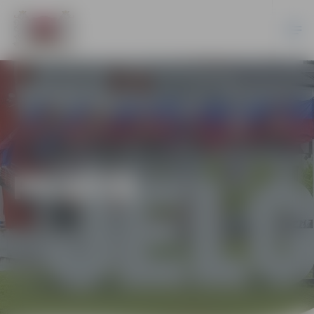
PILSĒTĀ