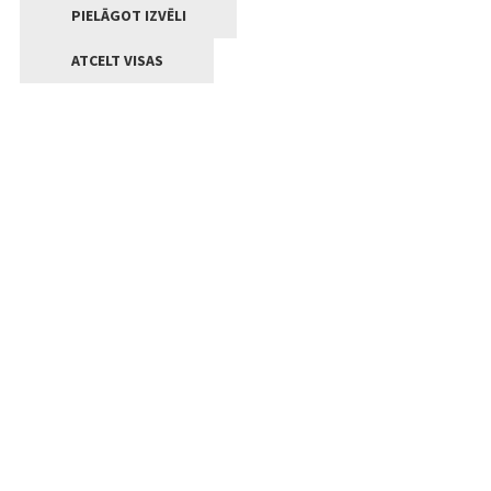
PIELĀGOT IZVĒLI
ATCELT VISAS
Kontakti
Jelgavas valstpilsētas pašvaldība
Lielā iela 11, Jelgava, LV-3001
+371 63005522
pasts@jelgava.lv
Klientu apkalpošana