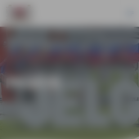
PILSĒTĀ