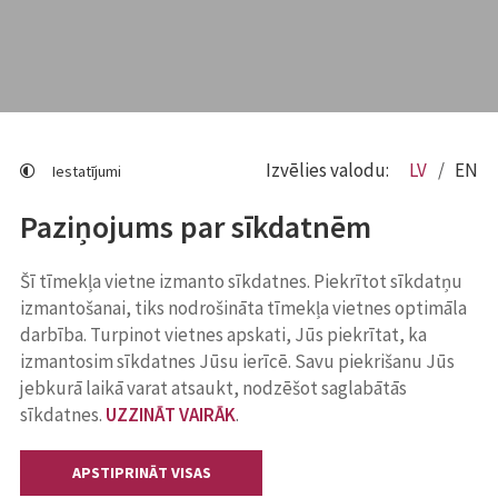
Izvēlies valodu:
LV
EN
Iestatījumi
Paziņojums par sīkdatnēm
Šī tīmekļa vietne izmanto sīkdatnes. Piekrītot sīkdatņu
izmantošanai, tiks nodrošināta tīmekļa vietnes optimāla
darbība. Turpinot vietnes apskati, Jūs piekrītat, ka
izmantosim sīkdatnes Jūsu ierīcē. Savu piekrišanu Jūs
jebkurā laikā varat atsaukt, nodzēšot saglabātās
sīkdatnes.
UZZINĀT VAIRĀK
.
APSTIPRINĀT VISAS