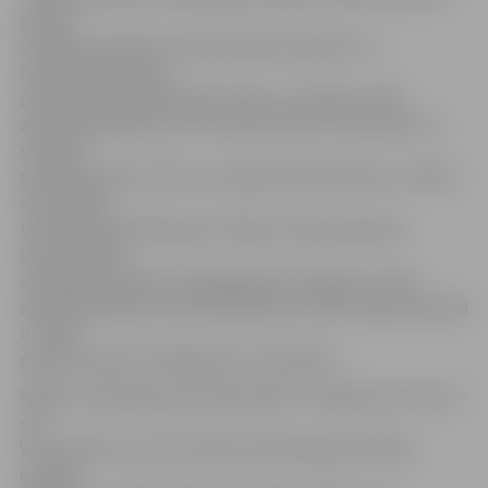
grupas
vecākais inspektors Sandris Miezis skaidro, ka
Pašvaldības policija
pārbaudīja lasītāja minēto adresi. «Šī māja ir JNĪP
apsaimniekošanā, taču tās iedzīvotāji ir atteikušies no
sētnieka
pakalpojumiem, līdz ar to apņēmušies kārtību un tīrību
savas mājas
teritorijā nodrošināt paši. Tātad arī zāles pļaušana
iedzīvotājiem
ir jāorganizē pašiem. Šajā gadījumā vainīgs nav nedz
apsaimniekotājs, nedz pašvaldība, jo iedzīvotāji attiecībā
uz zāles
pļaušanu paši ir izvēlējušies citu kārtību.»
Kāpēc vienā mājas pusē zāle šobrīd ir nopļauta, bet otrā –
ne?
Visticamāk, tas noticis brīdī, kad zāle pļauta līdzās
esošajā