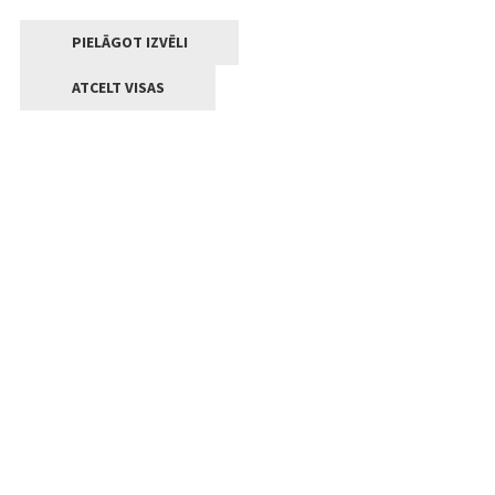
PIELĀGOT IZVĒLI
ATCELT VISAS
Kontakti
Jelgavas valstpilsētas pašvaldība
Lielā iela 11, Jelgava, LV-3001
+371 63005522
pasts@jelgava.lv