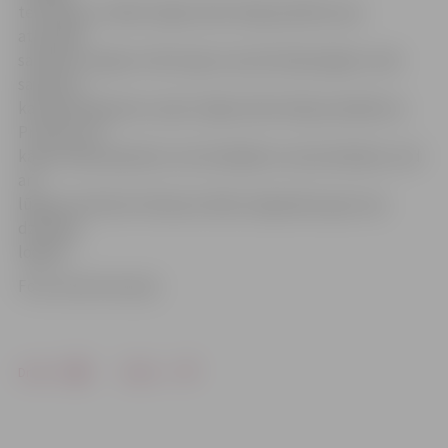
teritorijā, un kāds mājas iedzīvotājs palūdzis par
atsevišķu
samaksu nopļaut zāli arī gar viņa dzīvokļa logiem, labi
saprotot,
ka zāles pļaušana ir pašu mājas iedzīvotāju pienākums.
Protams, tā
kā par zāles pļaušanu viņš maksājis no savas kabatas, tad
arī
lūgums attiecies tikai par zāles nopļaušanu gar viņa
dzīvokļa
logiem.
Foto: Austris Auziņš
Drukāt
Dalīties