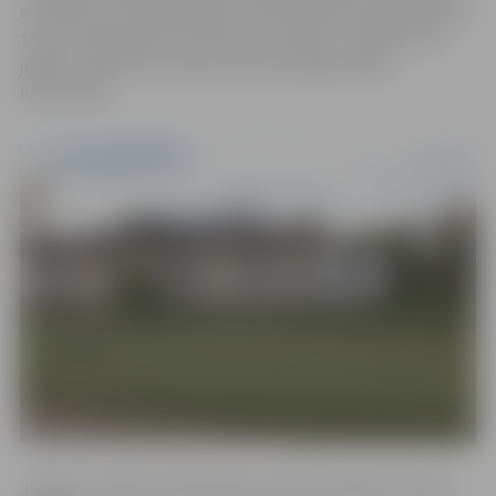
dzīvokļi un divi pašvaldības dzīvokļi. Varbūt pašvaldība ir
tā, kas nepļauj zāli? Tā taču nevar palikt – kādam tas ir
jādara,» saniknots stāsta Lietuvas šosejas 42/44
iedzīvotājs.
Jelgavas pilsētas Pašvaldības policijas Pilsētas iecirkņu