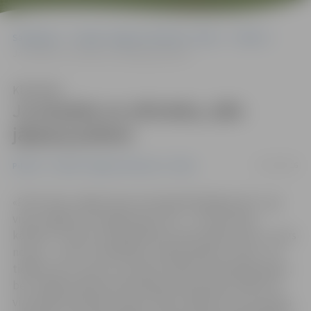
Sākumlapa
Portāla “Jelgavas Vēstnesis” arhīvs
Pilsētā
Ja atsakās no sētnieka, zāle jāpļauj pašiem
Klausīties
Ja atsakās no sētnieka, zāle
jāpļauj pašiem
07/10/2016
Pilsētā
Portāla “Jelgavas Vēstnesis” arhīvs
«Pretī mūsu mājai Lietuvas šosejā 42/44 pļāva zāli – gar
vienu mājas pusi nopļāva, gar otru – ne. Kas tā par
kārtību?! Es jau arī iepriekš pats esmu pļāvis, bet nu vairs
nevaru – man ir invaliditāte, regulāri jāsauc «ātrie», vai
tiešām man, vecam un slimam, pašam tā zāle jāiet pļaut,
bet Jelgavas Nekustamā īpašuma pārvalde (JNĪP) tik
vien spēj, kā iekasēt naudu? Mūsu mājā ir divi privatizēti