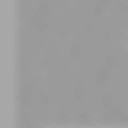
notiek, – gulēju slimnīcā, un mana vienīgā doma bija: g
iziešu rehabilitāciju un atkal varēšu staigāt… Bet tā īst
visu apdomāt man pat nesanāca, jo Ruta mani ierāva tā
– pēc rehabilitācijas uzreiz sāku darboties «Cerībā». S
lodi, mest disku un šķēpu, bet vēlāk arī nodarboties a
ratiņbasketbolu. Ja man – jaunam, fiziski aktīvam – k
teicis, ka basketbolu var spēlēt, sēžot krēslā, es tikai
pasmaidītu… Bet var, un tagad ar savu komandu jau e
mačos Portugālē, Polijā, Lietuvā, nupat kā atgriezāmi
Spānijas. Jā, no vienas puses, varbūt citiem šķiet, ka tas
sports, taču, no otras puses, daudz svarīgāka ir tev do
ja es nebūtu «Cerībā», manas dzīves kvalitāte būtu d
švakāka. Es pat augstskolu pabeidzu! Kādu? Vienīgo, 
grūtībām iekļūt, un te es domāju nevis zināšanas, bet 
iekļūšanu. Baltijas Krievu institūts bija vienīgais, kurā 
ratiem iebraukt un ar liftu tikt līdz visām auditorijām. 
pabeidzu juristus. Tagad arī strādāju – draugi palīdzēj
darbojos IT jomā. Dzīve jau neapstājas tad, kad tu pēk