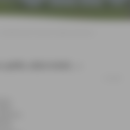
«Ja kāds būtu teicis, ka basīti var spēlēt, sēžot krēslā…»
ar spēlēt, sēžot krēslā…»
17/10/2008
Nezinu,
slīgtu
n paveicās,
krēslā,
is, kas