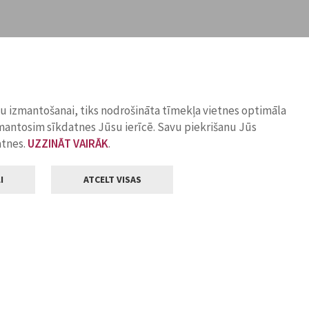
ņu izmantošanai, tiks nodrošināta tīmekļa vietnes optimāla
zmantosim sīkdatnes Jūsu ierīcē. Savu piekrišanu Jūs
atnes.
UZZINĀT VAIRĀK
.
I
ATCELT VISAS
Klientu apkalpošana
ilsētas pašvaldība
Darba laiks