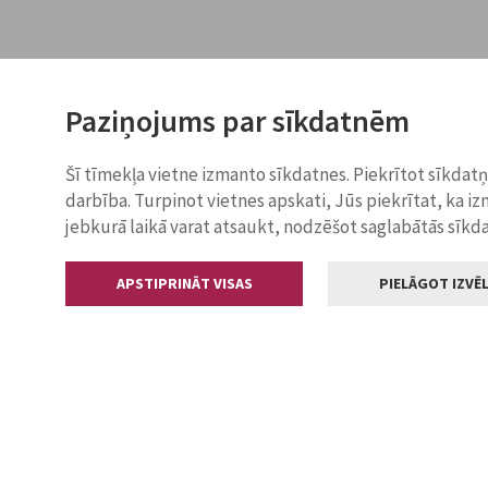
Paziņojums par sīkdatnēm
Šī tīmekļa vietne izmanto sīkdatnes. Piekrītot sīkdat
darbība. Turpinot vietnes apskati, Jūs piekrītat, ka i
jebkurā laikā varat atsaukt, nodzēšot saglabātās sīkd
APSTIPRINĀT VISAS
PIELĀGOT IZVĒL
Kontakti
Jelgavas valstp