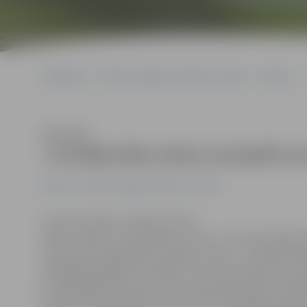
Sākumlapa
Portāla “Jelgavas Vēstnesis” arhīvs
Pilsētā
Klausīties
«Ja kāds būtu teicis, ka basīti v
Pilsētā
Portāla “Jelgavas Vēstnesis” arhīvs
Guntars Skrabis, strādā IT jomā:
«Man «Cerība» ir Ruta Kļaviņa. Tas nu ir viennozīmīgi. 
kā viss būtu iegrozījies, ja nebūtu viņas… Droši vien ie
milzīgā depresijā un nezinātu, kā no tās izkļūt. Bet ma
jo tieši tajā brīdī, kad es pēc traumas biju palicis ratiņ
manā dzīvē ienāca Ruta. Es pat tā īsti vēl nebiju aptvēr