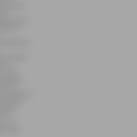
an jau tūlīt
i to
dā kā virpulī
āku grūst
r
āds agrāk būtu
sam pabijuši
es no
 ir tikai
tā iespēja –
audzreiz
kurā varēju bez
gan fizisku
varēja ar
Tā nu
a, un nu
šņi nonāc