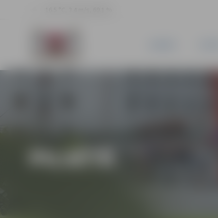
16.5 °C, 3.4 m/s, 69.1 %
JAUNUMI
PILSĒ
PILSĒTĀ