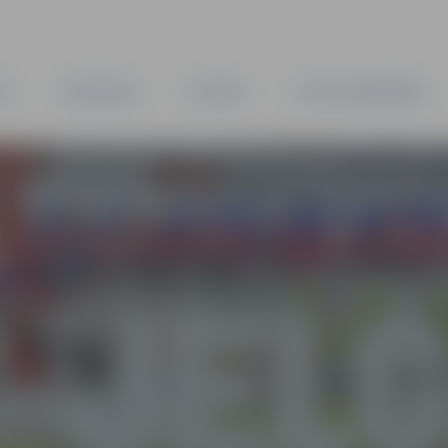
TA
PAŠVALDĪBA
IESTĀDES
KAPITĀLSABIEDRĪBAS