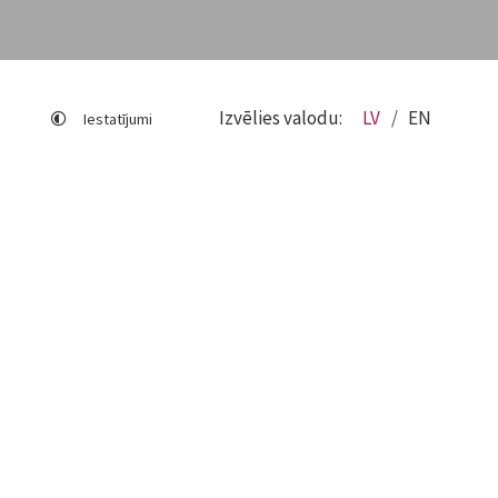
Izvēlies valodu:
LV
EN
Iestatījumi
Lapas karte
Viegli lasīt