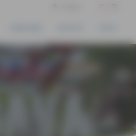
LV
EN
Iestatījumi
UZŅĒMĒJDARBĪBA
PAKALPOJUMI
KONTAKTI