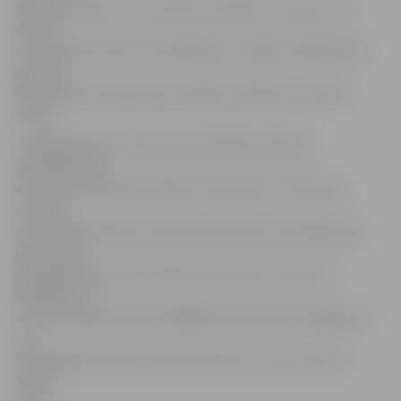
nākamajā dienā. Ja tad tiek konstatēts, ka nekas nav
darīts,
cilvēks tiek saukts pie atbildības,» skaidro Pašvaldības
policijas
Pilsētas iecirkņu grupas vecākais inspektors Sandris
Miezis.
Jāatgādina, ka arī šoziem privātmāju īpašnieki
pašvaldībā var
saņemt bez maksas kaisāmo materiālu. Lai saņemtu
maisu ar
pretslīdes kaisāmo materiālu (apmēram 25 kilogrami),
jāsazinās ar
pašvaldības iestādi «Pilsētsaimniecība» pa tālruni
63084470 vai
e-pastu pilsetsaimnieciba@pilsetsaimnieciba.jelgava.lv
vai
Pašvaldības operatīvās informācijas centru POIC pa
tālruni