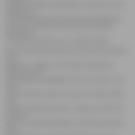
protokolu sastādām tajos gadījumos, kad pārrunu ceļā
pārkāpēju nav
izdevies pārliecināt notīrīt ietvi, kā arī ja īpašnieks nav
atsaucies uz policijas nosūtīto pavēsti un policijas
darbiniekiem
nav izdevies sazināties ar viņu,» norāda S.Reksce.
Šoziem Pašvaldības policija preventīvas pārrunas veikusi
divos
gadījumos – reaģējot uz iedzīvotāju sūdzībām par
slidenām ietvēm.
Abos gadījumos atbildīgā persona ietvi nokaisīja. «Ja pa
dienu
snidzis, policijas inspektori, saprotot, ka daudzi strādā
citās
pilsētās, mājās pārrodas vēlu un sniegu var notīrīt vēlu
vakarā vai
agri no rīta, tajā dienā pārkāpumus nefiksē, bet apseko
ietves