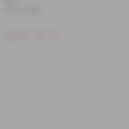
8787.
Foto: no JV arhīva
Drukāt
Dalīties