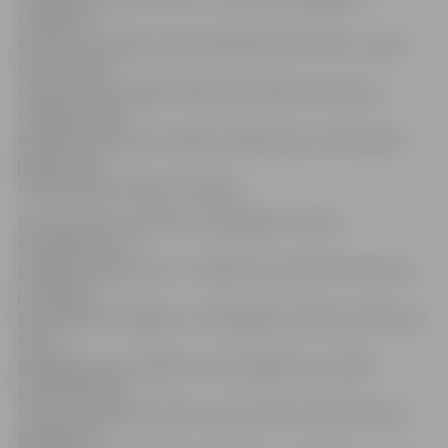
transporta
kustību un piekļuvi ugunsdzēsības hidrantiem. Ja pēc
ielu un ietvju
mehanizētas sniega tīrīšanas pie piebraucamā ceļa
veidojas vairāk
nekā 20 centimetrus augsts sniega valnis, tā attīrīšana
jānodrošina
mehanizētās tīrīšanas veicējam.
Par šo saistošo noteikumu pārkāpšanu izsaka
brīdinājumu vai
piemēro naudas sodu – fiziskām personām līdz 350 eiro,
juridiskām
personām līdz 1400 eiro. «Pašvaldības policijas mērķis nav
sodīt
pārkāpēju, bet izskaidrot viņa pienākumus, tāpēc
pirmām kārtām
veicam preventīvas pārrunas. Savukārt administratīvā
pārkāpuma