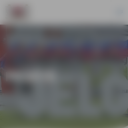
PILSĒTĀ