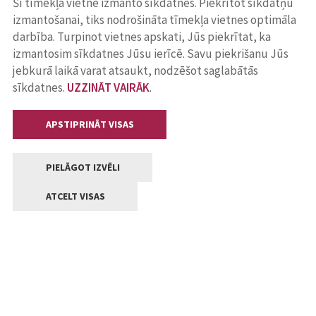
Šī tīmekļa vietne izmanto sīkdatnes. Piekrītot sīkdatņu
izmantošanai, tiks nodrošināta tīmekļa vietnes optimāla
darbība. Turpinot vietnes apskati, Jūs piekrītat, ka
izmantosim sīkdatnes Jūsu ierīcē. Savu piekrišanu Jūs
jebkurā laikā varat atsaukt, nodzēšot saglabātās
sīkdatnes.
UZZINĀT VAIRĀK
.
APSTIPRINĀT VISAS
PIELĀGOT IZVĒLI
ATCELT VISAS