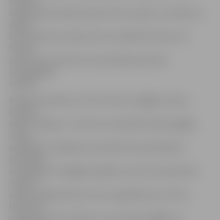
izņemot
sabiedriskā transporta pieturvietu, grāvis, caurteka vai
zāliens
līdz brauktuves malai, bet ne vairāk kā 5 metrus no
fiziskas
personas vai 10 metrus no juridiskas personas
zemesgabala
robežas.
Būtiski atcerēties, ka, tīrot ietves un gājēju celiņus,
nedrīkst
bojāt to segumu. Ja ietves un publisko ārtelpu gājēju
celiņi ir
apledojuši, tie jākaisa ar speciāli tam paredzētiem
pretslīdes
materiāliem. Pie gājēju pārejām un ielu krustojumiem
nedrīkst
veidot sniega kaudzes, kas ir augstākas par 1 metru.
Notīrītais
sniegs jānovieto vietās, kur tas netraucē gājēju un