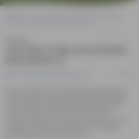
Sākumlapa
Portāla “Jelgavas Vēstnesis” arhīvs
Pilsētā
Ja pa dienu snieg, ietves jānotīra līdz pulksten 22
Klausīties
Ja pa dienu snieg, ietves jānotīra
līdz pulksten 22
05/02/2018
Pilsētā
Portāla “Jelgavas Vēstnesis” arhīvs
Par ietves tīrīšanu ziemā ir atbildīgs nama īpašnieks vai
apsaimniekotājs, norāda Jelgavas pilsētas Pašvaldības
policija, atgādinot: īpašniekam piegulošajā teritorijā
esoša ietve jānotīra līdz pulksten 7.30, savukārt
daudzstāvu apbūves namu pagalmu piebraucamie ceļi
un gājēju celiņi jānotīra līdz pulksten 9. Ja pa dienu
snieg, sniegs jānotīra līdz pulksten 22.