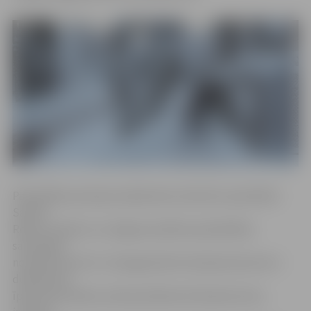
Pašvaldības policijas sabiedrisko attiecību speciāliste
Sandra
Reksce skaidro, ka Jelgavas pilsētas pašvaldības
saistošajos
noteikumos Nr.12–15 piegulošā teritorijā esoša ietve ir
definēta kā
īpašumam blakus esoša publiskas lietošanas ietve,